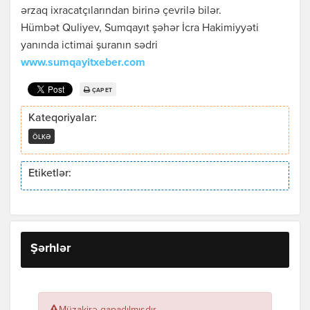
ərzaq ixracatçılarından birinə çevrilə bilər.
Hümbət Quliyev, Sumqayıt şəhər İcra Hakimiyyəti
yanında ictimai şuranın sədri
www.sumqayitxeber.com
ÇAP ET
Kateqoriyalar:
ÖLKƏ
Etiketlər:
Şərhlər