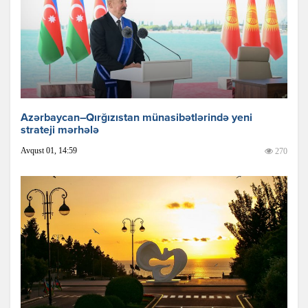
Azərbaycan–Qırğızıstan münasibətlərində yeni
strateji mərhələ
Avqust 01, 14:59
270