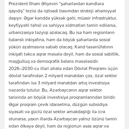
Prezident İlham Əliyevin “şəhərlərdən kəndlərə
qayıdış” tezisi də iqtisadi baxımdan strateji əhəmiyyət
daşıyır. Əgər kənddə yüksək gəlir, müasir infrastruktur,
keyfiyyətli təhsil və səhiyyə xidmətləri təmin edilərsə,
urbanizasiya təzyiqi azalacaq. Bu isə həm regionların
balanslı inkişafına, həm də böyük şəhərlərdə sosial
yükün azalmasına səbəb olacaq. Kənd təsərrüfatının
inkişafı təkcə aqrar məsələ deyil, həm də sosial sabitlik,
məşğulluq və demoqrafik balans məsələsidir.
2026–2030-cu illəri əhatə edən Dövlət Proqramı üçün
dövlət tərəfindən 2 milyard manatdan çox, özəl sektor
tərəfindən isə 3 milyard manatdan artıq investisiya
nəzərdə tutulur. Bu, Azərbaycanın aqrar sektor
tarixində ən böyük investisiya proqramlarından biridir.
Əgər proqram çevik idarəetmə, düzgün subsidiya
siyasəti və güclü özəl sektor əməkdaşlığı ilə icra
olunarsa, yaxın illərdə Azərbaycan yalnız özünü təmin
edən ölkəyə deyil, həm də regionun əsas aqrar və