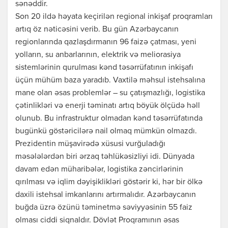
sənəddir.
Son 20 ildə həyata keçirilən regional inkişaf proqramları
artıq öz nəticəsini verib. Bu gün Azərbaycanın
regionlarında qazlaşdırmanın 96 faizə çatması, yeni
yolların, su anbarlarının, elektrik və meliorasiya
sistemlərinin qurulması kənd təsərrüfatının inkişafı
üçün mühüm baza yaradıb. Vaxtilə məhsul istehsalına
mane olan əsas problemlər – su çatışmazlığı, logistika
çətinlikləri və enerji təminatı artıq böyük ölçüdə həll
olunub. Bu infrastruktur olmadan kənd təsərrüfatında
bugünkü göstəricilərə nail olmaq mümkün olmazdı.
Prezidentin müşavirədə xüsusi vurğuladığı
məsələlərdən biri ərzaq təhlükəsizliyi idi. Dünyada
davam edən müharibələr, logistika zəncirlərinin
qırılması və iqlim dəyişiklikləri göstərir ki, hər bir ölkə
daxili istehsal imkanlarını artırmalıdır. Azərbaycanın
buğda üzrə özünü təminetmə səviyyəsinin 55 faiz
olması ciddi siqnaldır. Dövlət Proqramının əsas