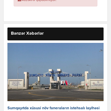
Müzakirə qapadılmışdır.
Bənzər Xəbərlər
Sumqayıtda xüsusi növ faneraların istehsalı layihəsi