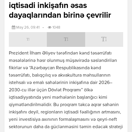
iqtisadi inkişafın əsas
dayaqlarından birinə çevrilir
May 26, 09:41
•
1048
Prezident İlham Əliyev tərəfindən kənd təsərrüfatı
məsələlərinə həsr olunmuş müşavirədə səsləndirilən
fikirlər və “Azərbaycan Respublikasında kənd
təsərrüfatı, balıqçılıq və akvakultura məhsullarının
istehsalı və emalı sahələrinin inkişafına dair 2026–
2030-cu illər üçün Dövlət Proqramı” ölkə
iqtisadiyyatında yeni mərhələnin başlanğıcı kimi
qiymətləndirilməlidir. Bu proqram təkcə aqrar sahənin
inkişafını deyil, regionların iqtisadi fəallığının artmasını,
yeni investisiya axınının formalaşmasını və qeyri-neft
sektorunun daha da güclənməsini təmin edəcək strateji