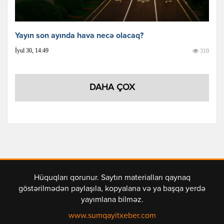
Yayın son ayında hava necə olacaq?
İyul 30, 14:49
319
DAHA ÇOX
Hüquqları qorunur. Saytın materialları qaynaq
göstərilmədən paylaşıla, kopyalana və ya başqa yerdə
yayımlana bilməz.
www.sumqayitxeber.com