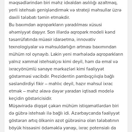
məqsədlərindən biri məhz idxaldan asılılığı azaltmaq,
yerli istehsalı genişləndirmək və strateji məhsullar üzrə
daxili tələbatı təmin etməkdir.
Bu baxımdan aqroparkların yaradılması xüsusi
əhəmiyyət daşıyır. Son illərdə aqropark modeli kənd
təsərrüfatında müasir idarəetmə, innovativ
texnologiyalar və məhsuldarlığın artması baxımından
mühüm rol oynayıb. Lakin yeni mərhələdə aqroparkların
yalnız xammal istehsalçısı kimi deyil, həm də emal və
ixracyönümlü sənaye mərkəzləri kimi fəaliyyət
göstərməsi vacibdir. Prezidentin pambıqçılıqla bağlı
səsləndirdiyi fikir – mahlıc deyil, hazır məhsul ixrac
etmək – məhz əlavə dəyər yaradan iqtisadi modelə
keçidin göstəricisidir.
Müşavirədə diqqət çəkən mühüm istiqamətlərdən biri
də gübrə istehsalı ilə bağlı idi. Azərbaycanda fəaliyyət
göstərən artıq ölkənin azot gübrəsinə olan tələbatının
böyük hissəsini ödəməklə yanaşı, ixrac potensialı da