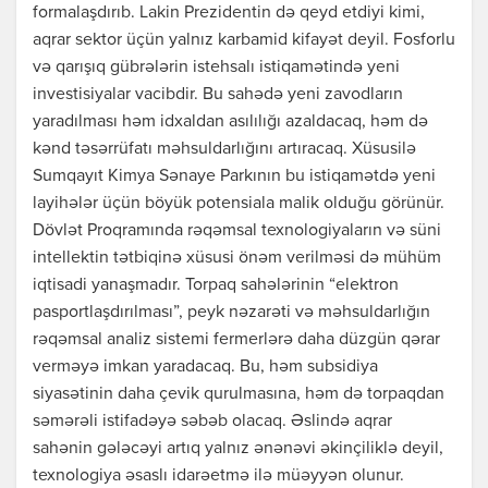
formalaşdırıb. Lakin Prezidentin də qeyd etdiyi kimi,
aqrar sektor üçün yalnız karbamid kifayət deyil. Fosforlu
və qarışıq gübrələrin istehsalı istiqamətində yeni
investisiyalar vacibdir. Bu sahədə yeni zavodların
yaradılması həm idxaldan asılılığı azaldacaq, həm də
kənd təsərrüfatı məhsuldarlığını artıracaq. Xüsusilə
Sumqayıt Kimya Sənaye Parkının bu istiqamətdə yeni
layihələr üçün böyük potensiala malik olduğu görünür.
Dövlət Proqramında rəqəmsal texnologiyaların və süni
intellektin tətbiqinə xüsusi önəm verilməsi də mühüm
iqtisadi yanaşmadır. Torpaq sahələrinin “elektron
pasportlaşdırılması”, peyk nəzarəti və məhsuldarlığın
rəqəmsal analiz sistemi fermerlərə daha düzgün qərar
verməyə imkan yaradacaq. Bu, həm subsidiya
siyasətinin daha çevik qurulmasına, həm də torpaqdan
səmərəli istifadəyə səbəb olacaq. Əslində aqrar
sahənin gələcəyi artıq yalnız ənənəvi əkinçiliklə deyil,
texnologiya əsaslı idarəetmə ilə müəyyən olunur.