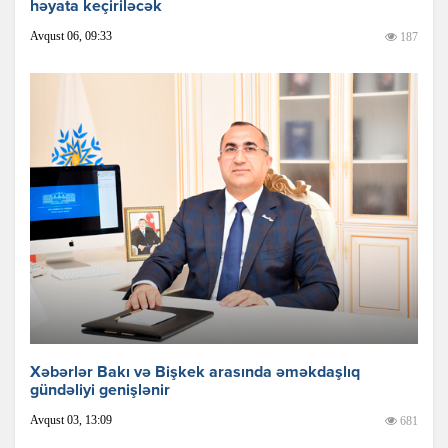
həyata keçiriləcək
Avqust 06, 09:33
187
Xəbərlər Bakı və Bişkek arasında əməkdaşlıq
gündəliyi genişlənir
Avqust 03, 13:09
681