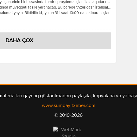
t şəhərinin bir hissəsində təmir-quraşdırma işləri ilə əlaqədar qaz
tında müvəqqəti fasilə yaranacaq. Bu barədə “Azəriqaz” İstehsalat
məlumat yayıb. Bildirilib ki, iyulun 31-i saat 10:00-dan etibarən işlər
anadək şəhərin 1, 2, 3, 4, 5, 7, 8, 12, 15, 16, 17, 18, 19, 20, 21 və 29-
llələrinin, 5 və 6-cı mikrorayonlarının, İnşaatçılar qəsəbəsinin, […]
DAHA ÇOX
materialları qaynaq göstərilmədən paylaşıla, kopyalana və ya ba
www.sumqayitxeber.com
© 2010-2026