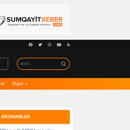
Facebook
Twitter
Instagram
Youtube
RSS
ət
Digər
 OXUNANLAR