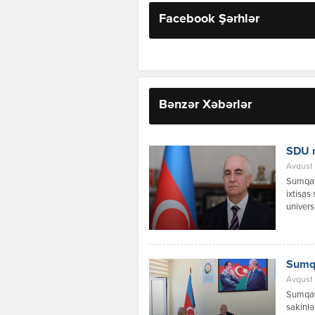
Facebook Şərhlər
Bənzər Xəbərlər
SDU r
Avqust 
Sumqayı
ixtisas
univers
vaxtın 
olduğun
şəhərlə
əlavə m
Sumqa
Avqust 
Sumqayı
sakinlə