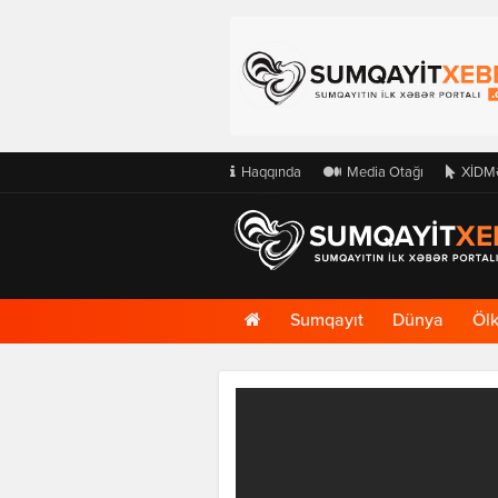
Haqqında
Media Otağı
XİDM
Ana
Sumqayıt
Dünya
Öl
Səhifə