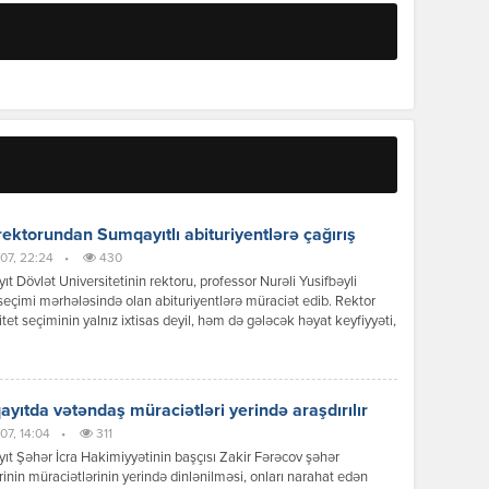
ektorundan Sumqayıtlı abituriyentlərə çağırış
07, 22:24
•
430
t Dövlət Universitetinin rektoru, professor Nurəli Yusifbəyli
 seçimi mərhələsində olan abituriyentlərə müraciət edib. Rektor
itet seçiminin yalnız ixtisas deyil, həm də gələcək həyat keyfiyyəti,
səmərəli idarə olunması və sağlamlıq baxımından strateji qərar
u vurğulayıb. O, xüsusilə Sumqayıtda yaşayan və hər gün digər
rə təhsil almaq üçün gedib-gələn gənclərin üzləşdiyi vaxt itkisi,
aliyyə […]
yıtda vətəndaş müraciətləri yerində araşdırılır
07, 14:04
•
311
t Şəhər İcra Hakimiyyətinin başçısı Zakir Fərəcov şəhər
rinin müraciətlərinin yerində dinlənilməsi, onları narahat edən