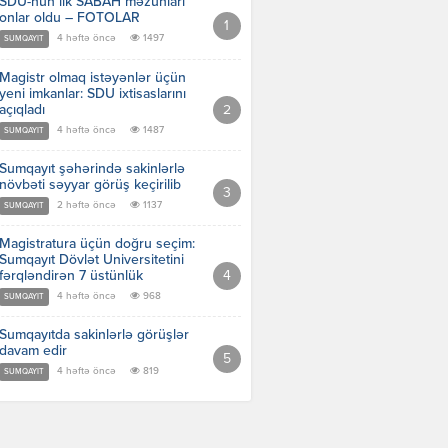
SDU-nun ilk SABAH məzunları
onlar oldu – FOTOLAR
4 həftə öncə
1497
SUMQAYIT
Magistr olmaq istəyənlər üçün
yeni imkanlar: SDU ixtisaslarını
açıqladı
4 həftə öncə
1487
SUMQAYIT
Sumqayıt şəhərində sakinlərlə
növbəti səyyar görüş keçirilib
2 həftə öncə
1137
SUMQAYIT
Magistratura üçün doğru seçim:
Sumqayıt Dövlət Universitetini
fərqləndirən 7 üstünlük
4 həftə öncə
968
SUMQAYIT
Sumqayıtda sakinlərlə görüşlər
davam edir
4 həftə öncə
819
SUMQAYIT