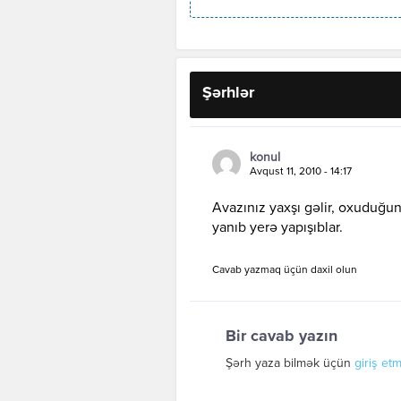
Şərhlər
konul
Avqust 11, 2010 - 14:17
Avazınız yaxşı gəlir, oxuduğu
yanıb yerə yapışıblar.
Cavab yazmaq üçün daxil olun
Bir cavab yazın
Şərh yaza bilmək üçün
giriş etm