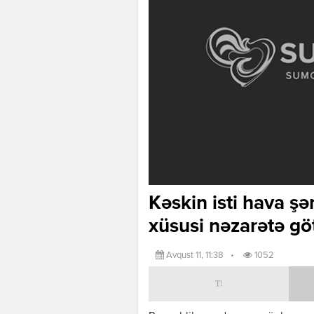
Kəskin isti hava şər
xüsusi nəzarətə gö
Avqust 11, 11:38
•
1052