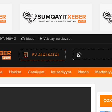
ƏTLƏRİMİZ
Əlaqə
Veb saytına əlavə et
EV ALQI-SATQI
kə
Hadisə
Cəmiyyət
İqtisadiyyat
İdman
Mədəniyy
ÇOX