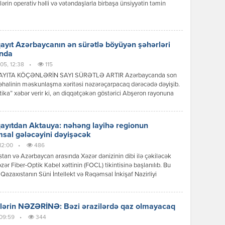
ərin operativ həlli və vətəndaşlarla birbaşa ünsiyyətin təmin
sı məqsədilə növbəti səyyar qəbulunu şəhərin 9-cu mikrorayon
ndə keçirib. Səyyar qəbulda Sumqayıt Şəhər İcra Hakimiyyətinin
məkdaşları, aidiyyəti idarə, müəssisə və xidmət sahələrinin
əri iştirak ediblər. Qəbul zamanı sakinlər şəhər təsərrüfatı, […]
yıt Azərbaycanın ən sürətlə böyüyən şəhərləri
ında
05, 12:38
•
115
YITA KÖÇƏNLƏRİN SAYI SÜRƏTLƏ ARTIR Azərbaycanda son
 əhalinin məskunlaşma xəritəsi nəzərəçarpacaq dərəcədə dəyişib.
tika” xəbər verir ki, ən diqqətçəkən göstərici Abşeron rayonuna
ur. Rayonun əhalisi 114 % artaraq ölkə üzrə ən yüksək göstəricini
 etdirib. Bu artımın əsas səbəbləri Bakının genişlənməsi, yeni
 komplekslərinin tikilməsi, nəqliyyat imkanlarının yaxşılaşması və
yıtdan Aktauya: nəhəng layihə regionun
da mənzil qiymətlərinin yüksək […]
sal gələcəyini dəyişəcək
 12:00
•
486
tan və Azərbaycan arasında Xəzər dənizinin dibi ilə çəkiləcək
zər Fiber-Optik Kabel xəttinin (FOCL) tikintisinə başlanılıb. Bu
Qazaxıstanın Süni İntellekt və Rəqəmsal İnkişaf Nazirliyi
 yayıb. “Əvvəllər Çindən Kurık limanına çatdırılmış optik kabel,
n ümumi çəkisi 600 ton olan üç iri kabel səbəti xüsusi logistika
gəmisinə yüklənərək Bakıya gətirilib. Hazırda bu daşıma səbətləri tam […]
lərin NƏZƏRİNƏ: Bəzi ərazilərdə qaz olmayacaq
 09:59
•
344