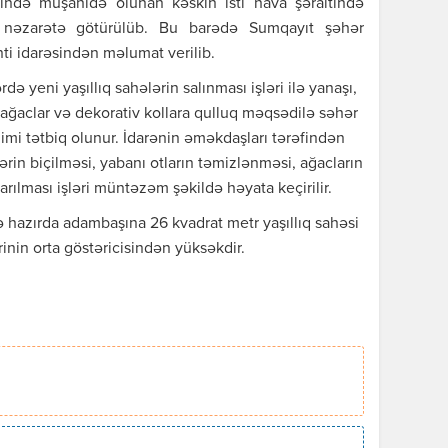
ində müşahidə olunan kəskin isti hava şəraitində
si nəzarətə götürülüb. Bu barədə Sumqayıt şəhər
inti idarəsindən məlumat verilib.
 yeni yaşıllıq sahələrin salınması işləri ilə yanaşı,
ağaclar və dekorativ kollara qulluq məqsədilə səhər
jimi tətbiq olunur. İdarənin əməkdaşları tərəfindən
lərin biçilməsi, yabanı otların təmizlənməsi, ağacların
ılması işləri müntəzəm şəkildə həyata keçirilir.
 hazırda adambaşına 26 kvadrat metr yaşıllıq sahəsi
rinin orta göstəricisindən yüksəkdir.