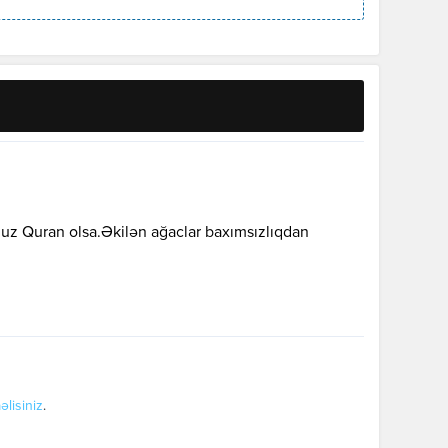
nuz Quran olsa.Əkilən ağaclar baxımsızlıqdan
əlisiniz
.