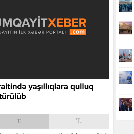
aitində yaşıllıqlara qulluq
türülüb