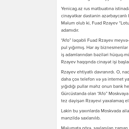
Yenicag.az rus mətbuatına istinad
cinayətkar dəstənin azərbaycanlı 
Məlum olub ki, Fuad Rzayev “Lotu 
adamıdır.
“Afo” ləqəbli Fuad Rzayev meyvə-tə
pul yığırmış. Hər ay biznesmenlər
iş adamlarından bəziləri hüquq-mü
Rzayev haqqında cinayət işi başlan
Rzayev ehtiyatlı davranırdı. O, na
daha çox telefon və ya internet y
yığıdığı pullar məhz onun bank h
Gürcüstanda olan “Afo” Moskvaya ge
tez dəyişən Rzayevi yaxalamaq elə
Lakin bu yaxınlarda Moskvada ail
mənzildə saxlanılıb.
Məlumata görə, saxlanılan zaman o