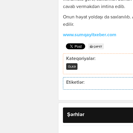
cavab verməkdən imtina edib.
Onun həyat yoldaşı da saxlanılıb.
edilir.
www.sumqayitxeber.com
ÇAP ET
Kateqoriyalar:
ÖLKƏ
Etiketlər:
Şərhlər