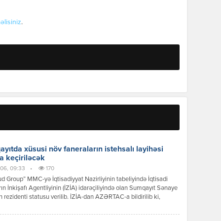
əlisiniz
.
yıtda xüsusi növ faneraların istehsalı layihəsi
a keçiriləcək
06, 09:33
•
170
 Group” MMC-yə İqtisadiyyat Nazirliyinin tabeliyində İqtisadi
ın İnkişafı Agentliyinin (İZİA) idarəçiliyində olan Sumqayıt Sənaye
n rezidenti statusu verilib. İZİA-dan AZƏRTAC-a bildirilib ki,
siya dəyəri 8,2 milyon manat olan xüsusi növ faneraların istehsalı
i çərçivəsində 100-dən çox iş yerinin yaradılması nəzərdə tutulur.