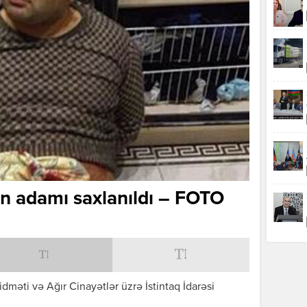
ın adamı saxlanıldı – FOTO
dməti və Ağır Cinayətlər üzrə İstintaq İdarəsi
.