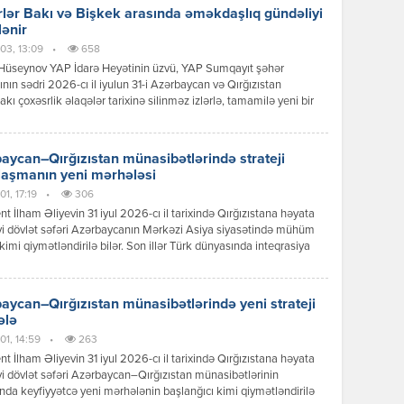
lər Bakı və Bişkek arasında əməkdaşlıq gündəliyi
lənir
03, 13:09
•
658
Hüseynov YAP İdarə Heyətinin üzvü, YAP Sumqayıt şəhər
tının sədri 2026-cı il iyulun 31-i Azərbaycan və Qırğızıstan
akı çoxəsrlik əlaqələr tarixinə silinməz izlərlə, tamamilə yeni bir
 mərhələsinin başlanğıcı kimi əbədi olaraq həkk olundu.
can Respublikasının Prezidenti İlham Əliyevin Qırğız
ikasına reallaşdırdığı bu tarixi səfər sadəcə diplomatik protokol
aycan–Qırğızıstan münasibətlərində strateji
ının icrası deyildi; bu, ortaq köklərə, […]
laşmanın yeni mərhələsi
1, 17:19
•
306
nt İlham Əliyevin 31 iyul 2026-cı il tarixində Qırğızıstana həyata
yi dövlət səfəri Azərbaycanın Mərkəzi Asiya siyasətində mühüm
kimi qiymətləndirilə bilər. Son illər Türk dünyasında inteqrasiya
ərinin sürətlənməsi fonunda Bakı ilə Bişkek arasında
ətlər də yeni məzmun qazanır. Dövlət başçılarının görüşü zamanı
 mesajlar və əldə olunan razılaşmalar göstərir ki, iki ölkə siyasi
aycan–Qırğızıstan münasibətlərində yeni strateji
 […]
ələ
01, 14:59
•
263
nt İlham Əliyevin 31 iyul 2026-cı il tarixində Qırğızıstana həyata
yi dövlət səfəri Azərbaycan–Qırğızıstan münasibətlərinin
ında keyfiyyətcə yeni mərhələnin başlanğıcı kimi qiymətləndirilə