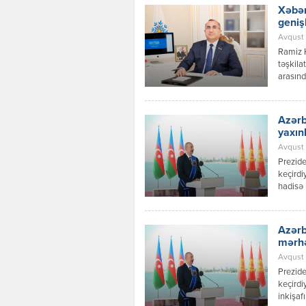
Xəbər
geniş
Avqust 
Ramiz 
təşkila
arasınd
inkişaf
Azərbay
Respubl
Azərb
qaydalar
yaxın
Avqust 0
Prezide
keçirdi
hadisə 
prosesl
münasib
verilən
Azərb
dialoqu
mərh
Avqust 
Prezide
keçirdi
inkişaf