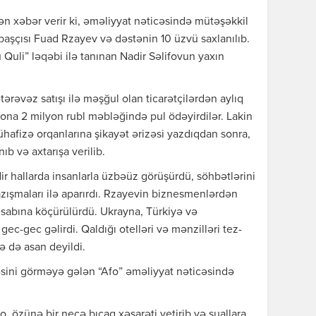
ən xəbər verir ki, əməliyyat nəticəsində mütəşəkkil
başçısı Fuad Rzayev və dəstənin 10 üzvü saxlanılıb.
Quli” ləqəbi ilə tanınan Nadir Səlifovun yaxın
rəvəz satışı ilə məşğul olan ticarətçilərdən aylıq
 ona 2 milyon rubl məbləğində pul ödəyirdilər. Lakin
hafizə orqanlarına şikayət ərizəsi yazdıqdan sonra,
ıb və axtarışa verilib.
dir hallarda insanlarla üzbəüz görüşürdü, söhbətlərini
azışmaları ilə aparırdı. Rzayevin biznesmenlərdən
esabına köçürülürdü. Ukrayna, Türkiyə və
c-gec gəlirdi. Qaldığı otelləri və mənzilləri tez-
 də asan deyildi.
əsini görməyə gələn “Afo” əməliyyat nəticəsində
, özünə bir neçə bıçaq xəsarəti yetirib və suallara