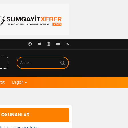
Facebook
Twitter
Instagram
Youtube
RSS
ət
Digər
 OXUNANLAR