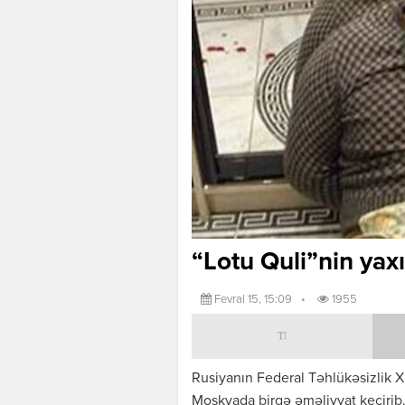
“Lotu Quli”nin yax
Fevral 15, 15:09
•
1955
Rusiyanın Federal Təhlükəsizlik Xi
Moskvada birgə əməliyyat keçirib