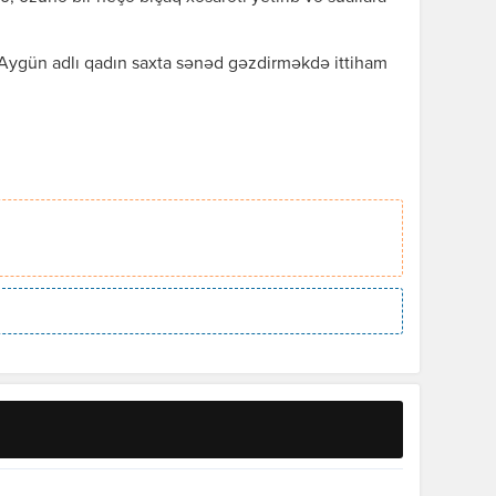
 Aygün adlı qadın saxta sənəd gəzdirməkdə ittiham