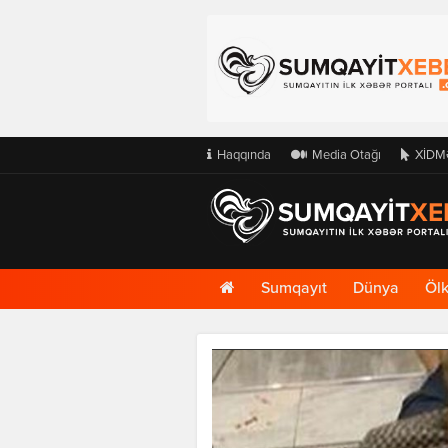
Haqqında
Media Otağı
XİDM
Ana
Sumqayıt
Dünya
Öl
Səhifə