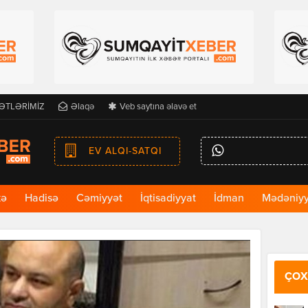
ƏTLƏRİMİZ
Əlaqə
Veb saytına əlavə et
EV ALQI-SATQI
kə
Hadisə
Cəmiyyət
İqtisadiyyat
İdman
Mədəniyy
ÇOX