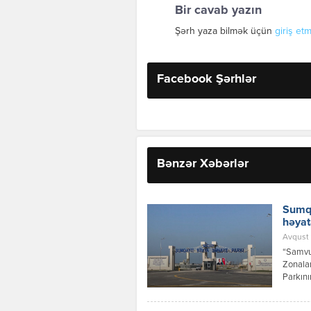
Bir cavab yazın
Şərh yaza bilmək üçün
giriş etm
Facebook Şərhlər
Bənzər Xəbərlər
Sumqa
həyat
Avqust 
“Samvud
Zonalar
Parkını
investi
layihəs