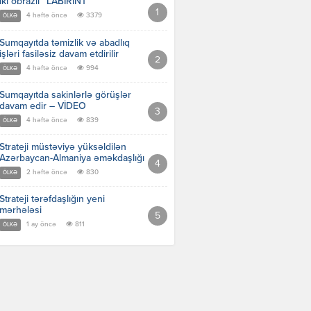
İki obrazlı “LABİRİNT”
4 həftə öncə
3379
ÖLKƏ
Sumqayıtda təmizlik və abadlıq
işləri fasiləsiz davam etdirilir
4 həftə öncə
994
ÖLKƏ
Sumqayıtda sakinlərlə görüşlər
davam edir – VİDEO
4 həftə öncə
839
ÖLKƏ
Strateji müstəviyə yüksəldilən
Azərbaycan-Almaniya əməkdaşlığı
2 həftə öncə
830
ÖLKƏ
Strateji tərəfdaşlığın yeni
mərhələsi
1 ay öncə
811
ÖLKƏ