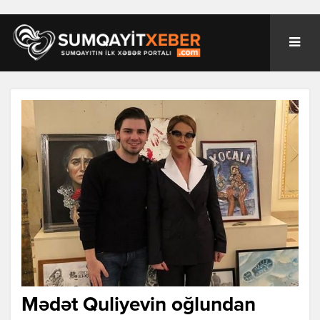
Mədət Quliyevin oğlundan