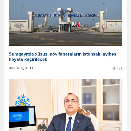
Sumqayıtda xüsusi növ faneraların istehsalı layihəsi
həyata keçiriləcək
Avqust 06, 09:33
191