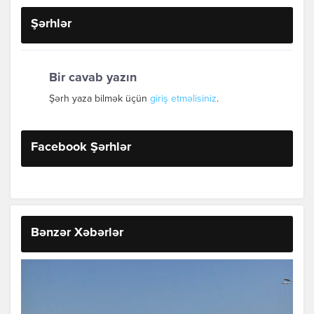
Şərhlər
Bir cavab yazın
Şərh yaza bilmək üçün
giriş etməlisiniz
.
Facebook Şərhlər
Bənzər Xəbərlər