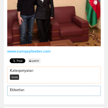
www.sumqayitxeber.com
ÇAP ET
Kateqoriyalar:
ÖLKƏ
Etiketlər: