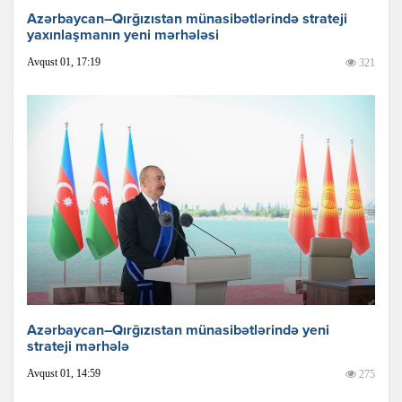
Azərbaycan–Qırğızıstan münasibətlərində strateji
yaxınlaşmanın yeni mərhələsi
Avqust 01, 17:19
321
Azərbaycan–Qırğızıstan münasibətlərində yeni
strateji mərhələ
Avqust 01, 14:59
275