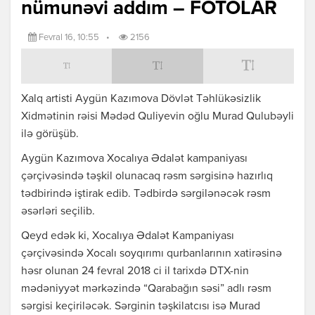
nümunəvi addım – FOTOLAR
Fevral 16, 10:55
•
2156
Xalq artisti Aygün Kazımova Dövlət Təhlükəsizlik
Xidmətinin rəisi Mədəd Quliyevin oğlu Murad Qulubəyli
ilə görüşüb.
Aygün Kazımova Xocalıya Ədalət kampaniyası
çərçivəsində təşkil olunacaq rəsm sərgisinə hazırlıq
tədbirində iştirak edib. Tədbirdə sərgilənəcək rəsm
əsərləri seçilib.
Qeyd edək ki, Xocalıya Ədalət Kampaniyası
çərçivəsində Xocalı soyqırımı qurbanlarının xatirəsinə
həsr olunan 24 fevral 2018 ci il tarixdə DTX-nin
mədəniyyət mərkəzində “Qarabağın səsi” adlı rəsm
sərgisi keçiriləcək. Sərginin təşkilatcısı isə Murad