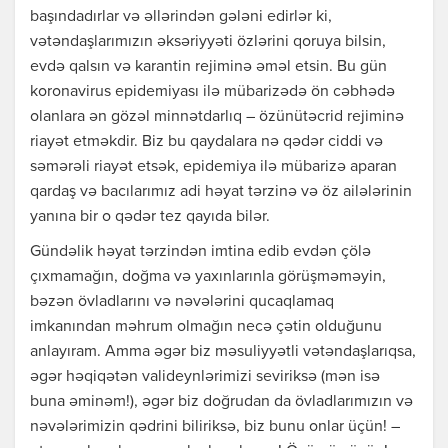
başındadırlar və əllərindən gələni edirlər ki,
vətəndaşlarımızın əksəriyyəti özlərini qoruya bilsin,
evdə qalsın və karantin rejiminə əməl etsin. Bu gün
koronavirus epidemiyası ilə mübarizədə ön cəbhədə
olanlara ən gözəl minnətdarlıq – özünütəcrid rejiminə
riayət etməkdir. Biz bu qaydalara nə qədər ciddi və
səmərəli riayət etsək, epidemiya ilə mübarizə aparan
qardaş və bacılarımız adi həyat tərzinə və öz ailələrinin
yanına bir o qədər tez qayıda bilər.
Gündəlik həyat tərzindən imtina edib evdən çölə
çıxmamağın, doğma və yaxınlarınla görüşməməyin,
bəzən övladlarını və nəvələrini qucaqlamaq
imkanından məhrum olmağın necə çətin olduğunu
anlayıram. Amma əgər biz məsuliyyətli vətəndaşlarıqsa,
əgər həqiqətən valideynlərimizi seviriksə (mən isə
buna əminəm!), əgər biz doğrudan da övladlarımızın və
nəvələrimizin qədrini biliriksə, biz bunu onlar üçün! –