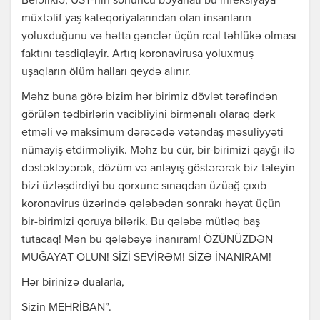
Beləliklə, ÜST-nin sonuncu bəyanatı bu infeksiyaya
müxtəlif yaş kateqoriyalarından olan insanların
yoluxduğunu və hətta gənclər üçün real təhlükə olması
faktını təsdiqləyir. Artıq koronavirusa yoluxmuş
uşaqların ölüm halları qeydə alınır.
Məhz buna görə bizim hər birimiz dövlət tərəfindən
görülən tədbirlərin vacibliyini birmənalı olaraq dərk
etməli və maksimum dərəcədə vətəndaş məsuliyyəti
nümayiş etdirməliyik. Məhz bu cür, bir-birimizi qayğı ilə
dəstəkləyərək, dözüm və anlayış göstərərək biz taleyin
bizi üzləşdirdiyi bu qorxunc sınaqdan üzüağ çıxıb
koronavirus üzərində qələbədən sonrakı həyat üçün
bir-birimizi qoruya bilərik. Bu qələbə mütləq baş
tutacaq! Mən bu qələbəyə inanıram! ÖZÜNÜZDƏN
MUĞAYAT OLUN! SİZİ SEVİRƏM! SİZƏ İNANIRAM!
Hər birinizə dualarla,
Sizin MEHRİBAN”.