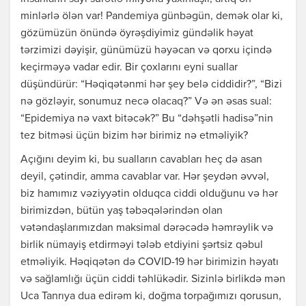
minlərlə ölən var! Pandemiya günbəgün, demək olar ki,
gözümüzün önündə öyrəşdiyimiz gündəlik həyat
tərzimizi dəyişir, günümüzü həyəcan və qorxu içində
keçirməyə vadar edir. Bir çoxlarını eyni suallar
düşündürür: “Həqiqətənmi hər şey belə ciddidir?”, “Bizi
nə gözləyir, sonumuz necə olacaq?” Və ən əsas sual:
“Epidemiya nə vaxt bitəcək?” Bu “dəhşətli hadisə”nin
tez bitməsi üçün bizim hər birimiz nə etməliyik?
Açığını deyim ki, bu sualların cavabları heç də asan
deyil, çətindir, amma cavablar var. Hər şeydən əvvəl,
biz hamımız vəziyyətin olduqca ciddi olduğunu və hər
birimizdən, bütün yaş təbəqələrindən olan
vətəndaşlarımızdan maksimal dərəcədə həmrəylik və
birlik nümayiş etdirməyi tələb etdiyini şərtsiz qəbul
etməliyik. Həqiqətən də COVID-19 hər birimizin həyatı
və sağlamlığı üçün ciddi təhlükədir. Sizinlə birlikdə mən
Uca Tanrıya dua edirəm ki, doğma torpağımızı qorusun,