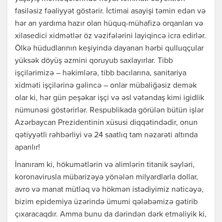
fasiləsiz fəaliyyət göstərir. İctimai asayişi təmin edən və
hər an yardıma hazır olan hüquq-mühafizə orqanları və
xilasedici xidmətlər öz vəzifələrini layiqincə icra edirlər.
Ölkə hüdudlarının keşiyində dayanan hərbi qulluqçular
yüksək döyüş əzmini qoruyub saxlayırlar. Tibb
işçilərimizə – həkimlərə, tibb bacılarına, sanitariya
xidməti işçilərinə gəlincə – onlar mübaliğəsiz demək
olar ki, hər gün peşəkar işçi və əsl vətəndaş kimi igidlik
nümunəsi göstərirlər. Respublikada görülən bütün işlər
Azərbaycan Prezidentinin xüsusi diqqətindədir, onun
qətiyyətli rəhbərliyi və 24 saatlıq tam nəzarəti altında
aparılır!
İnanıram ki, hökumətlərin və alimlərin titanik səyləri,
koronavirusla mübarizəyə yönələn milyardlarla dollar,
avro və manat mütləq və hökmən istədiyimiz nəticəyə,
bizim epidemiya üzərində ümumi qələbəmizə gətirib
çıxaracaqdır. Amma bunu da dərindən dərk etməliyik ki,