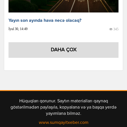
Yayın son ayında hava necə olacaq?
İyul 30, 14:49
345
DAHA ÇOX
Hüquqları qorunur. Saytın materialları qaynaq
göstərilmədən paylaşıla, kopyalana və ya başqa yerdə
yayımlana bilməz.
www.sumqayitxeber.com