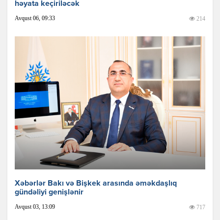
həyata keçiriləcək
Avqust 06, 09:33
214
Xəbərlər Bakı və Bişkek arasında əməkdaşlıq
gündəliyi genişlənir
Avqust 03, 13:09
717