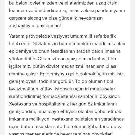
bu bəlanı evlərimizdən və ailələrimizdən uzaq etsin!
İnanıram və ümid edirəm ki, insan zəkası pandemiyanın
qarşısını alacaq və bizə gündəlik həyatımızın
xoşbəxtliyini qaytaracaq!
Yaranmış fövqəladə vəziyyət ümummilli səfərbərlik
tələb edir. Dövlətimizin bütün mümkün maddi imkanları
epidemiya və onun fəsadlarının aradan qaldırılmasına
yönləndirilib. Ölkəmizin ən yaxşı elm adamları, tibb
işçilərimiz, bütün dövlət mexanizmi insanların xilası
naminə çalışır. Epidemiyaya qalib gəlmək üçün misilsiz,
genişmiqyaslı tədbirlər görülür. Tələb olunan tibbi
ləvazimatların kütləvi istehsalı üçün iri müəssisələr
sürətləndirilmiş formada istehsal sahələrini dəyişirlər.
Xəstəxana və hospitallarımız hər gün öz imkanlarını
genişləndirir, müalicəyə ehtiyacı olanları qəbul etmək
imkanına malik yeni xəstəxana palatalarının yaradılması
üçün bütün resurslar səfərbər olunur. Şəhərlərlərdə və
yaşayış məntəqələrində həyat təminatı obyektləri