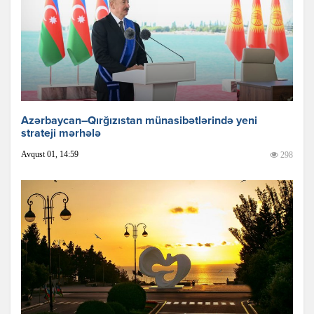
Azərbaycan–Qırğızıstan münasibətlərində yeni
strateji mərhələ
Avqust 01, 14:59
298