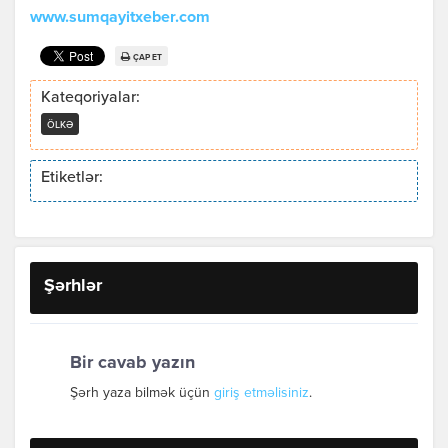
www.sumqayitxeber.com
ÇAP ET
Kateqoriyalar:
ÖLKƏ
Etiketlər:
Şərhlər
Bir cavab yazın
Şərh yaza bilmək üçün
giriş etməlisiniz
.