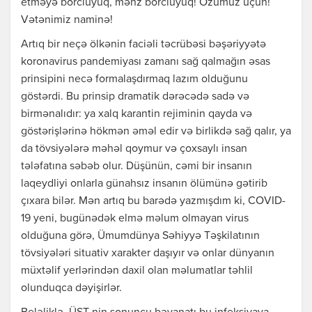
etməyə borcluyuq, məhz borcluyuq! Özümüz üçün!
Vətənimiz naminə!
Artıq bir neçə ölkənin faciəli təcrübəsi bəşəriyyətə
koronavirus pandemiyası zamanı sağ qalmağın əsas
prinsipini necə formalaşdırmaq lazım olduğunu
göstərdi. Bu prinsip dramatik dərəcədə sadə və
birmənalıdır: ya xalq karantin rejiminin qayda və
göstərişlərinə hökmən əməl edir və birlikdə sağ qalır, ya
da tövsiyələrə məhəl qoymur və çoxsaylı insan
tələfatına səbəb olur. Düşünün, cəmi bir insanın
laqeydliyi onlarla günahsız insanın ölümünə gətirib
çıxara bilər. Mən artıq bu barədə yazmışdım ki, COVID-
19 yeni, bugünədək elmə məlum olmayan virus
olduğuna görə, Ümumdünya Səhiyyə Təşkilatının
tövsiyələri situativ xarakter daşıyır və onlar dünyanın
müxtəlif yerlərindən daxil olan məlumatlar təhlil
olunduqca dəyişirlər.