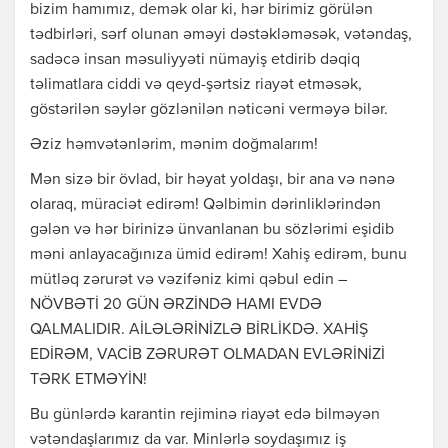
bizim hamımız, demək olar ki, hər birimiz görülən
tədbirləri, sərf olunan əməyi dəstəkləməsək, vətəndaş,
sadəcə insan məsuliyyəti nümayiş etdirib dəqiq
təlimatlara ciddi və qeyd-şərtsiz riayət etməsək,
göstərilən səylər gözlənilən nəticəni verməyə bilər.
Əziz həmvətənlərim, mənim doğmalarım!
Mən sizə bir övlad, bir həyat yoldaşı, bir ana və nənə
olaraq, müraciət edirəm! Qəlbimin dərinliklərindən
gələn və hər birinizə ünvanlanan bu sözlərimi eşidib
məni anlayacağınıza ümid edirəm! Xahiş edirəm, bunu
mütləq zərurət və vəzifəniz kimi qəbul edin –
NÖVBƏTİ 20 GÜN ƏRZİNDƏ HAMI EVDƏ
QALMALIDIR. AİLƏLƏRİNİZLƏ BİRLİKDƏ. XAHİŞ
EDİRƏM, VACİB ZƏRURƏT OLMADAN EVLƏRİNİZİ
TƏRK ETMƏYİN!
Bu günlərdə karantin rejiminə riayət edə bilməyən
vətəndaşlarımız da var. Minlərlə soydaşımız iş