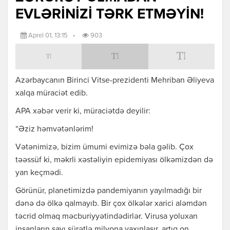
EVLƏRİNİZİ TƏRK ETMƏYİN!
Aprel 01, 13:15
•
903
Azərbaycanın Birinci Vitse-prezidenti Mehriban Əliyeva
xalqa müraciət edib.
APA xəbər verir ki, müraciətdə deyilir:
“Əziz həmvətənlərim!
Vətənimizə, bizim ümumi evimizə bəla gəlib. Çox
təəssüf ki, məkrli xəstəliyin epidemiyası ölkəmizdən də
yan keçmədi.
Görünür, planetimizdə pandemiyanın yayılmadığı bir
dənə də ölkə qalmayıb. Bir çox ölkələr xarici aləmdən
təcrid olmaq məcburiyyətindədirlər. Virusa yoluxan
insanların sayı sürətlə milyona yaxınlaşır, artıq on