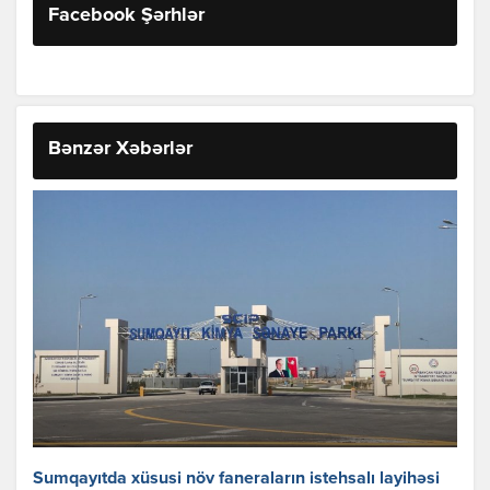
Facebook Şərhlər
Bənzər Xəbərlər
Sumqayıtda xüsusi növ faneraların istehsalı layihəsi