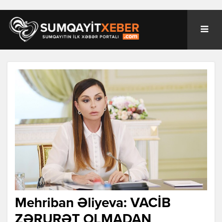
Mehriban Əliyeva: VACİB
ZƏRURƏT OLMADAN