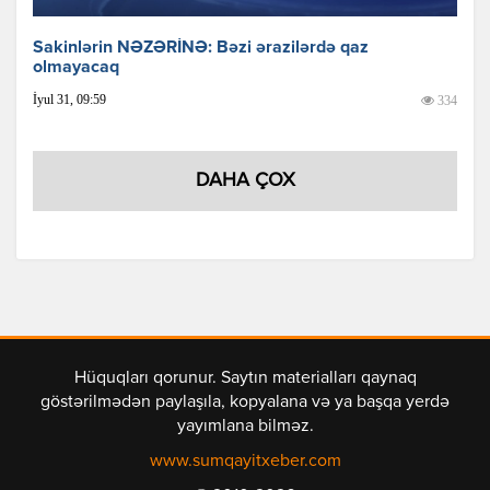
Sakinlərin NƏZƏRİNƏ: Bəzi ərazilərdə qaz
olmayacaq
İyul 31, 09:59
334
DAHA ÇOX
Hüquqları qorunur. Saytın materialları qaynaq
göstərilmədən paylaşıla, kopyalana və ya başqa yerdə
yayımlana bilməz.
www.sumqayitxeber.com