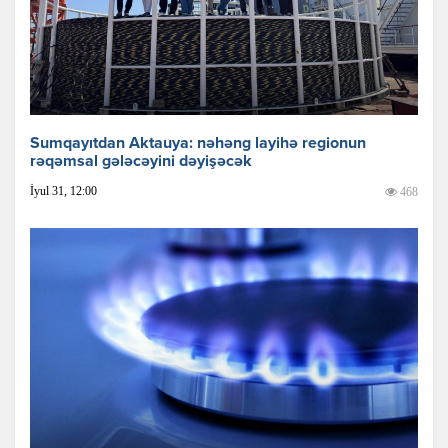
Sumqayıtdan Aktauya: nəhəng layihə regionun
rəqəmsal gələcəyini dəyişəcək
İyul 31, 12:00
468