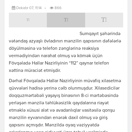
Dekabr 07, 11:14
•
866
Sumqayıt şəhərində
vətəndaş azyaşlı övladının mənzilin qapısının dəfələrlə
döyülməsinə və telefon zənglərinə reaksiya
vermədiyindən narahat olmuş və kömək üçün
Fövqəladə Hallar Nazirliyinin “112” qaynar telefon
xəttinə müraciət etmişdir.
Dərhal Fövqəladə Hallar Nazirliyinin müvafiq xilasetmə
qüvvələri hadisə yerinə cəlb olunmuşdur. Xilasedicilər
doqquzmərtəbəli yaşayış binasının 8-ci mərtəbəsində
yerləşən mənzilə təhlükəsizlik qaydalarına riayət
etməklə xüsusi alət və avadanlıqlar vasitəsilə qonşu
mənzilin eyvanından enərək daxil olmuş və giriş
qapısını açmışdır. Mənzildə oyaq vəziyyətdə