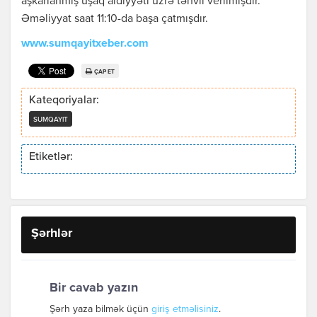
aşkarlanmış uşaq aidiyyəti üzrə təhvil verilmişdir.
Əməliyyat saat 11:10-da başa çatmışdır.
www.sumqayitxeber.com
ÇAP ET
Kateqoriyalar:
SUMQAYIT
Etiketlər:
Şərhlər
Bir cavab yazın
Şərh yaza bilmək üçün
giriş etməlisiniz
.