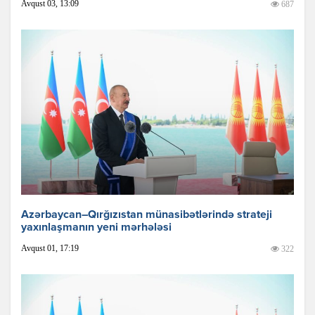
Avqust 03, 13:09
687
Azərbaycan–Qırğızıstan münasibətlərində strateji
yaxınlaşmanın yeni mərhələsi
Avqust 01, 17:19
322