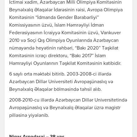
İctimai xadim, Azərbaycan Milli Olimpiya Komitəsinin
Beynəlxalq Əlaqələr İdarəsinin rəisi, Avropa Olimpiya
Komitəsinin “İdmanda Gender Bərabərliyi”
Komissiyasının üzvü, İslam Həmrəyliyi İdman
Federasiyasının İcraiyyə Komitəsinin üzvü, Vankuver
2010 və Soçi Qış Olimpiya Oyunlarında Azərbaycan
nümayəndə heyətinin rəhbəri, “Bakı 2020” Təşkilat
Komitəsinin icraçı direktoru, “Bakı 2017” İslam
Həmrəyliyi Oyunlarının Təşkilat Komitəsinin katibidir.
6 saylı orta məktəbi bitirib. 2003-2008-ci illərdə
Azərbaycan Dillər Universiteti Avropaşünaslıq və
Beynəlxalq Əlaqələr bölməsində təhsil alıb.
2008-2010-cu illərdə Azərbaycan Dillər Universitetində
Avropaşünaslıq və Beynəlxalq Əlaqələr üzrə magistr
pilləsinə yiyələnib.