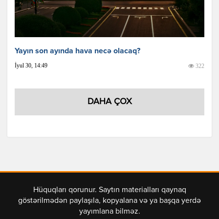
Yayın son ayında hava necə olacaq?
İyul 30, 14:49
322
DAHA ÇOX
Hüquqları qorunur. Saytın materialları qaynaq
göstərilmədən paylaşıla, kopyalana və ya başqa yerdə
yayımlana bilməz.