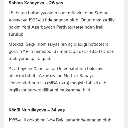
Səbinə Xasayeva – 26 yaş
Lökbatan bələdiyyəsinin sədr müavini olan Səbinə
Xasayeva 1993-cü ildə anadan olub. Onun namizədliyi
hakim Yeni Azərbaycan Partiyası tərəfindən irəli
sürülüb.
Mərkəzi Seçki Komissiyasının açıqladığı nəticələrə
görə, YAP-ın namizədi 37 məntəqə üzrə 48.5 faiz səs
toplayaraq qalib gəlib.
Azərbaycan Xarici dillər Universitetinin bakalavr
pilləsini bitirib, Azərbaycan Neft və Sənaye
Universitetində isə (MBA üzrə) magistr təhsili alıb.
İngilis və norvec dilllərini mükəmməl bilir.
Könül Nurullayeva – 34 yaş
1985-ci il dekabırın 1-də Bakı şəhərində anadan olub.