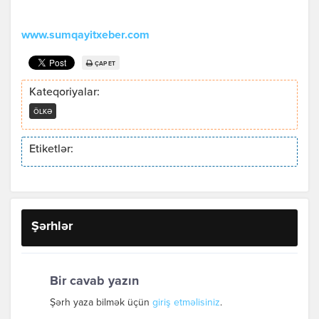
www.sumqayitxeber.com
ÇAP ET
Kateqoriyalar:
ÖLKƏ
Etiketlər:
Şərhlər
Bir cavab yazın
Şərh yaza bilmək üçün
giriş etməlisiniz
.