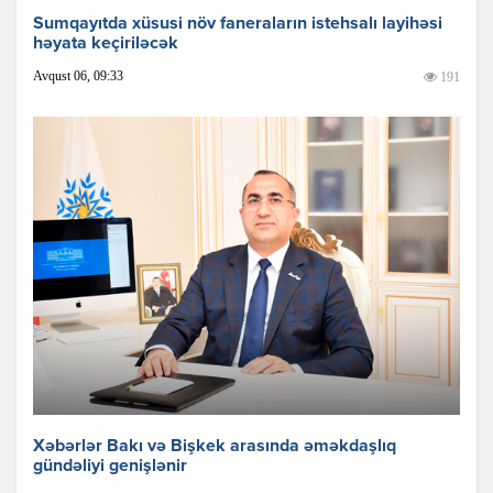
Sumqayıtda xüsusi növ faneraların istehsalı layihəsi
həyata keçiriləcək
Avqust 06, 09:33
191
Xəbərlər Bakı və Bişkek arasında əməkdaşlıq
gündəliyi genişlənir