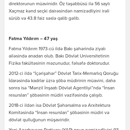
direktorunun müavinidir. Öz təşəbbüsü ilə 56 saylı
Xaçmaz kənd seçki dairəsindən namizədliyini irəli
sürüb və 43.8 faiz səslə qalib gəlib.
Fatma Yıldırım – 47 yaş
Fatma Yıldırım 1973-cü ildə Bakı şəhərində ziyalı
ailəsində anadan olub. Bakı Dövlət Universitetinin
Fizika fakültəsinin məzunudur, fəlsəfə doktorudur.
2012-ci ildə “İçərişəhər” Dövlət Tarix-Memarlıq Qoruğu
İdarəsində kadrlar üzrə şöbə müdirinin müavini, daha
sonra isə “Mənzil İnşaatı Dövlət Agentliyi”ndə “İnsan
resursları” şöbəsinin müdiri vəzifəsində çalışıb.
2018-ci ildən isə Dövlət Şəhərsalma və Arxitektura
Komitəsində “İnsan resursları” şöbəsinin müdiri və
dövlət qulluğunun müşaviridir.