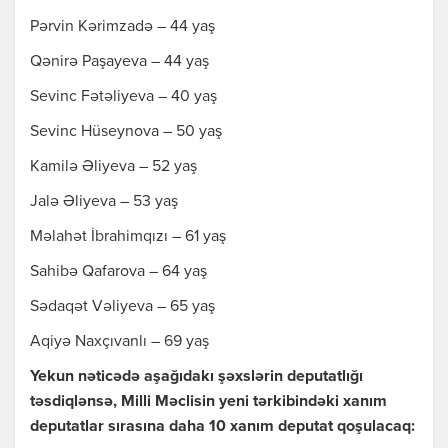
Pərvin Kərimzadə – 44 yaş
Qənirə Paşayeva – 44 yaş
Sevinc Fətəliyeva – 40 yaş
Sevinc Hüseynova – 50 yaş
Kamilə Əliyeva – 52 yaş
Jalə Əliyeva – 53 yaş
Məlahət İbrahimqızı – 61 yaş
Sahibə Qafarova – 64 yaş
Sədaqət Vəliyeva – 65 yaş
Aqiyə Naxçıvanlı – 69 yaş
Yekun nəticədə aşağıdakı şəxslərin deputatlığı
təsdiqlənsə, Milli Məclisin yeni tərkibindəki xanım
deputatlar sırasına daha 10 xanım deputat qoşulacaq: