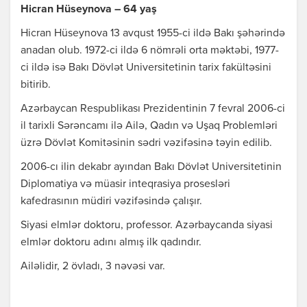
Hicran Hüseynova – 64 yaş
Hicran Hüseynova 13 avqust 1955-ci ildə Bakı şəhərində
anadan olub. 1972-ci ildə 6 nömrəli orta məktəbi, 1977-
ci ildə isə Bakı Dövlət Universitetinin tarix fakültəsini
bitirib.
Azərbaycan Respublikası Prezidentinin 7 fevral 2006-ci
il tarixli Sərəncamı ilə Ailə, Qadın və Uşaq Problemləri
üzrə Dövlət Komitəsinin sədri vəzifəsinə təyin edilib.
2006-cı ilin dekabr ayından Bakı Dövlət Universitetinin
Diplomatiya və müasir inteqrasiya prosesləri
kafedrasının müdiri vəzifəsində çalışır.
Siyasi elmlər doktoru, professor. Azərbaycanda siyasi
elmlər doktoru adını almış ilk qadındır.
Ailəlidir, 2 övladı, 3 nəvəsi var.