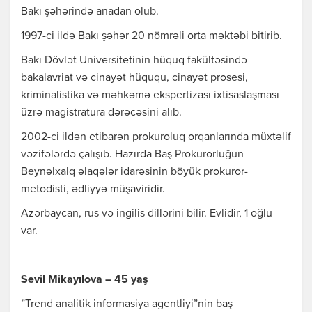
Bakı şəhərində anadan olub.
1997-ci ildə Bakı şəhər 20 nömrəli orta məktəbi bitirib.
Bakı Dövlət Universitetinin hüquq fakültəsində
bakalavriat və cinayət hüququ, cinayət prosesi,
kriminalistika və məhkəmə ekspertizası ixtisaslaşması
üzrə magistratura dərəcəsini alıb.
2002-ci ildən etibarən prokuroluq orqanlarında müxtəlif
vəzifələrdə çalışıb. Hazırda Baş Prokurorluğun
Beynəlxalq əlaqələr idarəsinin böyük prokuror-
metodisti, ədliyyə müşaviridir.
Azərbaycan, rus və ingilis dillərini bilir. Evlidir, 1 oğlu
var.
Sevil Mikayılova – 45 yaş
”Trend analitik informasiya agentliyi”nin baş