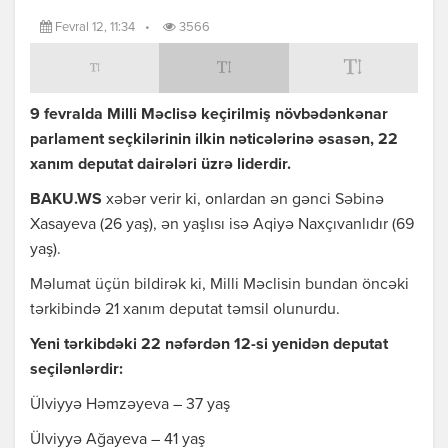
Fevral 12, 11:34
•
3566
9 fevralda Milli Məclisə keçirilmiş növbədənkənar
parlament seçkilərinin ilkin nəticələrinə əsasən, 22
xanım deputat dairələri üzrə liderdir.
BAKU.WS
xəbər verir ki, onlardan ən gənci Səbinə
Xasayeva (26 yaş), ən yaşlısı isə Aqiyə Naxçıvanlıdır (69
yaş).
Məlumat üçün bildirək ki, Milli Məclisin bundan öncəki
tərkibində 21 xanım deputat təmsil olunurdu.
Yeni tərkibdəki 22 nəfərdən 12-si yenidən deputat
seçilənlərdir:
Ülviyyə Həmzəyeva – 37 yaş
Ülviyyə Ağayeva – 41 yaş