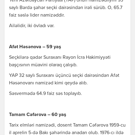
Yeni Azərbaycan Partiyası (YAP) onun namizədliyini 93
saylı Bərdə şəhər seçki dairəsindən irəli sürüb. O, 65.7
faiz səslə lider namizəddir.
Ailəlidir, iki övladı var.
Afət Həsənova – 59 yaş
Seçkilərə qədər Suraxanı Rayon İcra Hakimiyyəti
başçısının müavini olaraq çalışıb.
YAP 32 saylı Suraxanı üçüncü seçki dairəsindən Afət
Həsənovanı namizəd kimi qeydə alıb.
Səsvermədə 64.9 faiz səs toplayıb.
Tamam Cəfərova – 60 yaş
Tarix elmləri namizədi, dosent Tamam Cəfərova 1959-cu
il aprelin 5-də Bakı şəhərində anadan olub. 1976-cı ildə