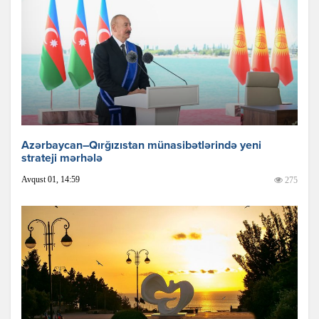
Azərbaycan–Qırğızıstan münasibətlərində yeni
strateji mərhələ
Avqust 01, 14:59
275