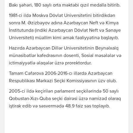
Bakı şəhəri, 180 saylı orta məktəbi qızıl medalla bitirib.
1981-ci ildə Moskva Dövlət Universitetini bitirdikdən
sonra M. Əzizbəyov adına Azərbaycan Neft və Kimya
İnstitutunda (indiki Azərbaycan Dövlət Neft və Sənaye
Universiteti) müəllim kimi əmək fəaliyyətinə başlayıb.
Hazırda Azərbaycan Dillər Universitetinin Beynəlxalq
münasibətlər kafedrasının dosenti, Sosial məsələlər və
ictimaiyyətlə əlaqələr üzrə prorektordur.
Tamam Cəfərova 2006-2016-cı illərdə Azərbaycan
Respublikası Mərkəzi Seçki Komissiyasının üzv olub.
2005-ci ildə keçirilən parlament seçkilərində 50 saylı
Qobustan-Xızı-Quba seçki dairəsi üzrə namizəd olaraq
iştirak edib və səsvermədə 48.9 faiz səs toplayıb.