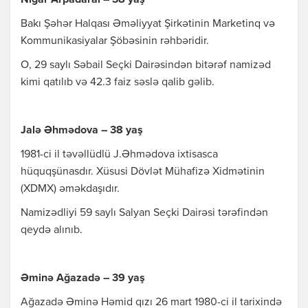
Nigar Arpadarai – 38 yaş
Bakı Şəhər Halqası Əməliyyat Şirkətinin Marketinq və
Kommunikasiyalar Şöbəsinin rəhbəridir.
O, 29 saylı Səbail Seçki Dairəsindən bitərəf namizəd
kimi qatılıb və 42.3 faiz səslə qalib gəlib.
Jalə Əhmədova – 38 yaş
1981-ci il təvəllüdlü J.Əhmədova ixtisasca
hüquqşünasdır. Xüsusi Dövlət Mühafizə Xidmətinin
(XDMX) əməkdaşıdır.
Namizədliyi 59 saylı Salyan Seçki Dairəsi tərəfindən
qeydə alınıb.
Əminə Ağazadə – 39 yaş
Ağazadə Əminə Həmid qızı 26 mart 1980-ci il tarixində