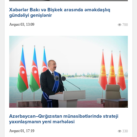
Xəbərlər Bakı və Bişkek arasında əməkdaşlıq
gündəliyi genişlənir
Avqust 03, 13:09
700
Azərbaycan–Qırğızıstan münasibətlərində strateji
yaxınlaşmanın yeni mərhələsi
Avqust 01, 17:19
330