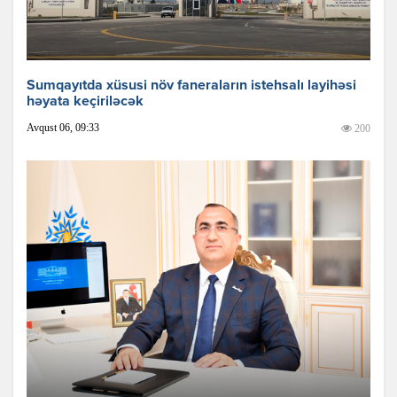
Sumqayıtda xüsusi növ faneraların istehsalı layihəsi
həyata keçiriləcək
Avqust 06, 09:33
200