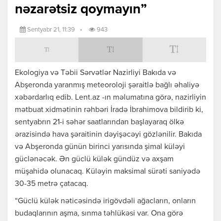
nəzarətsiz qoymayın”
Sentyabr 21, 11:39
•
943
Ekologiya və Təbii Sərvətlər Nazirliyi Bakıda və
Abşeronda yaranmış meteoroloji şəraitlə bağlı əhaliyə
xəbərdarlıq edib. Lent.az -ın məlumatına görə, nazirliyin
mətbuat xidmətinin rəhbəri İradə İbrahimova bildirib ki,
sentyabrın 21-i səhər saatlarından başlayaraq ölkə
ərazisində hava şəraitinin dəyişəcəyi gözlənilir. Bakıda
və Abşeronda günün birinci yarısında şimal küləyi
güclənəcək. Ən güclü külək gündüz və axşam
müşahidə olunacaq. Küləyin maksimal sürəti saniyədə
30-35 metrə çatacaq.
“Güclü külək nəticəsində irigövdəli ağacların, onların
budaqlarının aşma, sınma təhlükəsi var. Ona görə