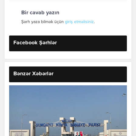
Bir cavab yazın
Şərh yaza bilmək üçün
giriş etməlisiniz
.
Facebook Şərhlər
Bənzər Xəbərlər