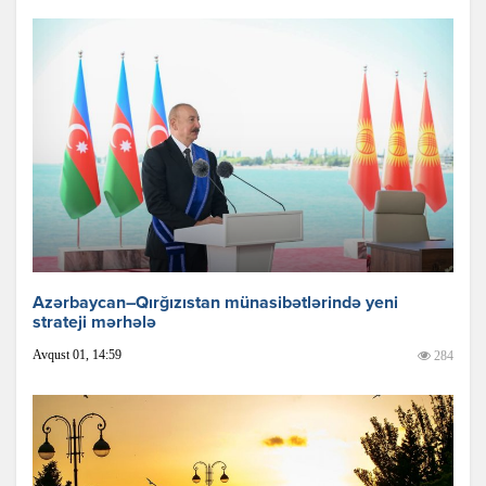
Azərbaycan–Qırğızıstan münasibətlərində yeni
strateji mərhələ
Avqust 01, 14:59
284