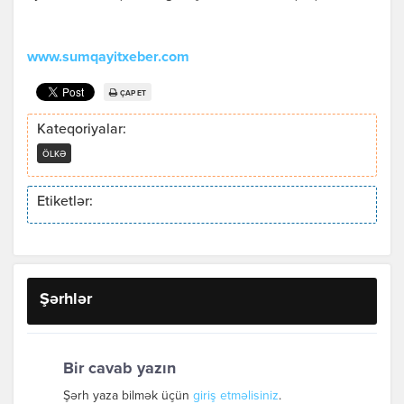
www.sumqayitxeber.com
ÇAP ET
Kateqoriyalar:
ÖLKƏ
Etiketlər:
Şərhlər
Bir cavab yazın
Şərh yaza bilmək üçün
giriş etməlisiniz
.