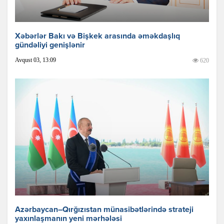
Xəbərlər Bakı və Bişkek arasında əməkdaşlıq
gündəliyi genişlənir
Avqust 03, 13:09
620
Azərbaycan–Qırğızıstan münasibətlərində strateji
yaxınlaşmanın yeni mərhələsi