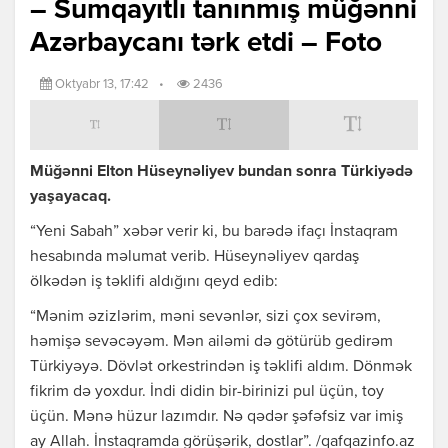
– Sumqayıtlı tanınmış müğənni
Azərbaycanı tərk etdi – Foto
Oktyabr 13, 17:42
•
2436
Müğənni Elton Hüseynəliyev bundan sonra Türkiyədə
yaşayacaq.
“Yeni Sabah” xəbər verir ki, bu barədə ifaçı İnstaqram
hesabında məlumat verib. Hüseynəliyev qardaş
ölkədən iş təklifi aldığını qeyd edib:
“Mənim əzizlərim, məni sevənlər, sizi çox sevirəm,
həmişə sevəcəyəm. Mən ailəmi də götürüb gedirəm
Türkiyəyə. Dövlət orkestrindən iş təklifi aldım. Dönmək
fikrim də yoxdur. İndi didin bir-birinizi pul üçün, toy
üçün. Mənə hüzur lazımdır. Nə qədər şəfəfsiz var imiş
ay Allah. İnstaqramda görüşərik, dostlar”. /qafqazinfo.az