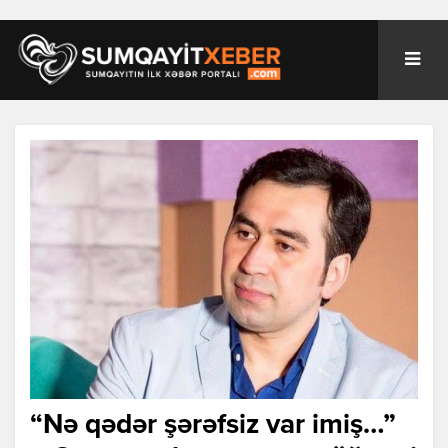
“Nə qədər şərəfsiz var imiş…”