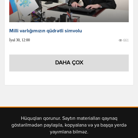
Milli varlığımızın qüdrətli simvolu
İyul 30, 12:00
661
DAHA ÇOX
Hüquqları qorunur. Saytın materialları qaynaq
göstərilmədən paylaşıla, kopyalana və ya başqa yerdə
yayımlana bilməz.