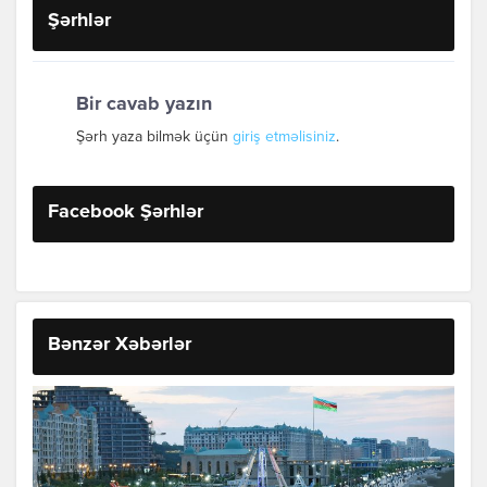
Şərhlər
Bir cavab yazın
Şərh yaza bilmək üçün
giriş etməlisiniz
.
Facebook Şərhlər
Bənzər Xəbərlər