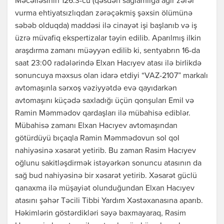
Məcəlləsinin 126.3-cü (qəsdən sağlamlığa ağır zərər
vurma ehtiyatsızlıqdan zərəçəkmiş şəxsin ölümünə
səbəb olduqda) maddəsi ilə cinayət işi başlanıb və iş
üzrə müvafiq ekspertizalar təyin edilib. Aparılmış ilkin
araşdırma zamanı müəyyən edilib ki, sentyabrın 16-da
saat 23:00 radələrində Elxan Hacıyev atası ilə birlikdə
sonuncuya məxsus olan idarə etdiyi “VAZ-2107” markalı
avtomaşınla sərxoş vəziyyətdə evə qayıdarkən
avtomaşını küçədə saxladığı üçün qonşuları Emil və
Ramin Məmmədov qardaşları ilə mübahisə ediblər.
Mübahisə zamanı Elxan Hacıyev avtomaşından
götürdüyü bıçaqla Ramin Məmmədovun sol qol
nahiyəsinə xəsarət yetirib. Bu zaman Rasim Hacıyev
oğlunu sakitləşdirmək istəyərkən sonuncu atasının da
sağ bud nahiyəsinə bir xəsarət yetirib. Xəsarət güclü
qanaxma ilə müşayiət olunduğundan Elxan Hacıyev
atasını şəhər Təcili Tibbi Yardım Xəstəxanasına aparıb.
Həkimlərin göstərdikləri səyə baxmayaraq, Rasim