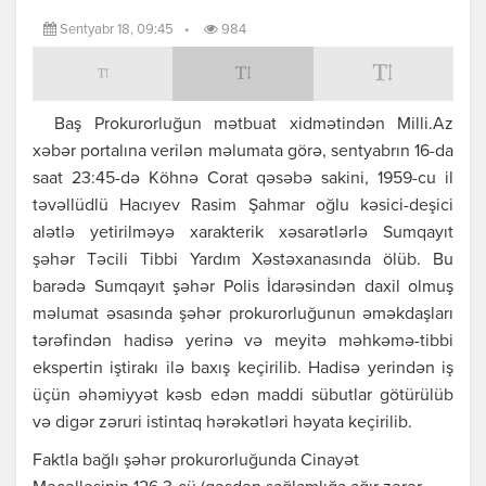
Sentyabr 18, 09:45
•
984
Baş Prokurorluğun mətbuat xidmətindən Milli.Az
xəbər portalına verilən məlumata görə, sentyabrın 16-da
saat 23:45-də Köhnə Corat qəsəbə sakini, 1959-cu il
təvəllüdlü Hacıyev Rasim Şahmar oğlu kəsici-deşici
alətlə yetirilməyə xarakterik xəsarətlərlə Sumqayıt
şəhər Təcili Tibbi Yardım Xəstəxanasında ölüb. Bu
barədə Sumqayıt şəhər Polis İdarəsindən daxil olmuş
məlumat əsasında şəhər prokurorluğunun əməkdaşları
tərəfindən hadisə yerinə və meyitə məhkəmə-tibbi
ekspertin iştirakı ilə baxış keçirilib. Hadisə yerindən iş
üçün əhəmiyyət kəsb edən maddi sübutlar götürülüb
və digər zəruri istintaq hərəkətləri həyata keçirilib.
Faktla bağlı şəhər prokurorluğunda Cinayət