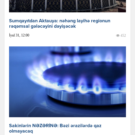
Sumqayıtdan Aktauya: nəhəng layihə regionun
rəqəmsal gələcəyini dəyişəcək
İyul 31, 12:00
452
Sakinlərin NƏZƏRİNƏ: Bəzi ərazilərdə qaz
olmayacaq