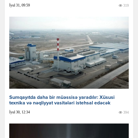
İyul 31, 09:59
319
Sumqayıtda daha bir müəssisə yaradılır: Xüsusi
texnika və nəqliyyat vasitələri istehsal edəcək
İyul 30, 12:34
394