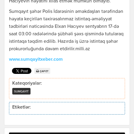
Hacıyevin həyatını xilas etmək mümkün olmayıb.
Sumqayıt şəhər Polis İdarəsinin əməkdaşları tərəfindən
həyata keçirilən təxirəsalınmaz istintaq-əməliyyat
tədbirləri nəticəsində Elxan Hacıyev sentyabrın 17-də
saat 03:00 radələrində şübhəli şəxs qismində tutularaq
istintaqa təqdim edilib. Hazırda iş üzrə istintaq şəhər
prokurorluğunda davam etdirilir.milli.az
www.sumqayitxeber.com
ÇAP ET
Kateqoriyalar:
SUMQAYIT
Etiketlər: