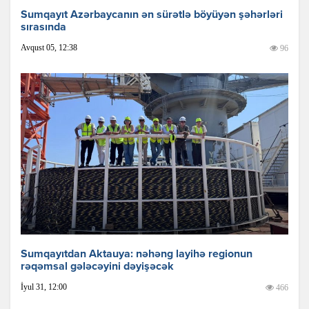
Sumqayıt Azərbaycanın ən sürətlə böyüyən şəhərləri
sırasında
Avqust 05, 12:38
96
Sumqayıtdan Aktauya: nəhəng layihə regionun
rəqəmsal gələcəyini dəyişəcək
İyul 31, 12:00
466