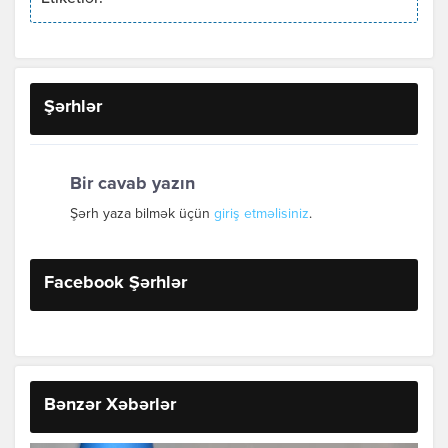
Şərhlər
Bir cavab yazın
Şərh yaza bilmək üçün
giriş etməlisiniz
.
Facebook Şərhlər
Bənzər Xəbərlər