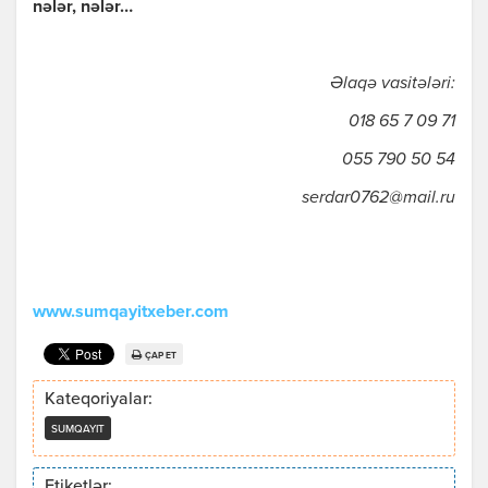
nələr, nələr…
Əlaqə vasitələri:
018 65 7 09 71
055 790 50 54
serdar0762@mail.ru
www.sumqayitxeber.com
ÇAP ET
Kateqoriyalar:
SUMQAYIT
Etiketlər: