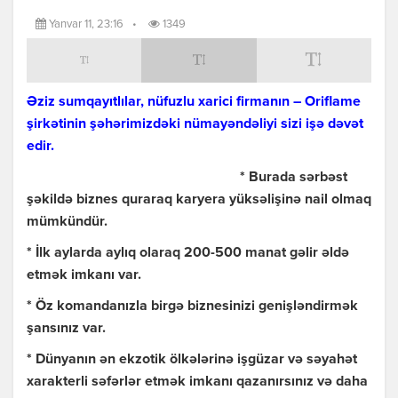
Yanvar 11, 23:16
•
1349
Əziz sumqayıtlılar, nüfuzlu xarici firmanın – Oriflame
şirkətinin şəhərimizdəki nümayəndəliyi sizi işə dəvət
edir.
* Burada sərbəst
şəkildə biznes quraraq karyera yüksəlişinə nail olmaq
mümkündür.
* İlk aylarda aylıq olaraq 200-500 manat gəlir əldə
etmək imkanı var.
* Öz komandanızla birgə biznesinizi genişləndirmək
şansınız var.
* Dünyanın ən ekzotik ölkələrinə işgüzar və səyahət
xarakterli səfərlər etmək imkanı qazanırsınız və daha