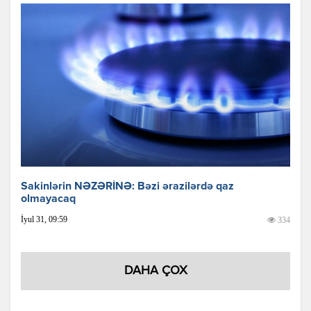
Sakinlərin NƏZƏRİNƏ: Bəzi ərazilərdə qaz
olmayacaq
İyul 31, 09:59
334
DAHA ÇOX