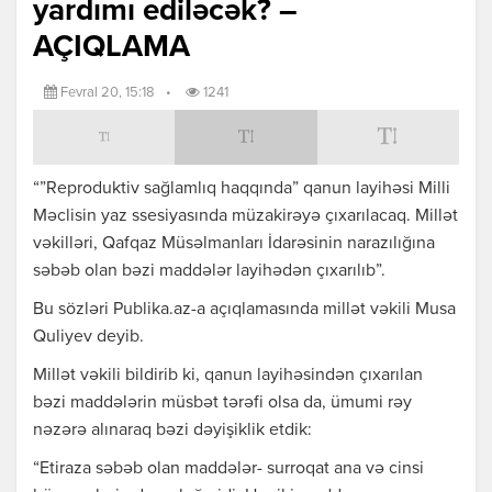
yardımı ediləcək? –
AÇIQLAMA
Fevral 20, 15:18
•
1241
“”Reproduktiv sağlamlıq haqqında” qanun layihəsi Milli
Məclisin yaz ssesiyasında müzakirəyə çıxarılacaq. Millət
vəkilləri, Qafqaz Müsəlmanları İdarəsinin narazılığına
səbəb olan bəzi maddələr layihədən çıxarılıb”.
Bu sözləri Publika.az-a açıqlamasında millət vəkili Musa
Quliyev deyib.
Millət vəkili bildirib ki, qanun layihəsindən çıxarılan
bəzi maddələrin müsbət tərəfi olsa da, ümumi rəy
nəzərə alınaraq bəzi dəyişiklik etdik:
“Etiraza səbəb olan maddələr- surroqat ana və cinsi