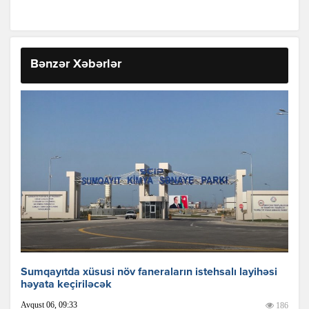
Bənzər Xəbərlər
Sumqayıtda xüsusi növ faneraların istehsalı layihəsi
həyata keçiriləcək
Avqust 06, 09:33
186