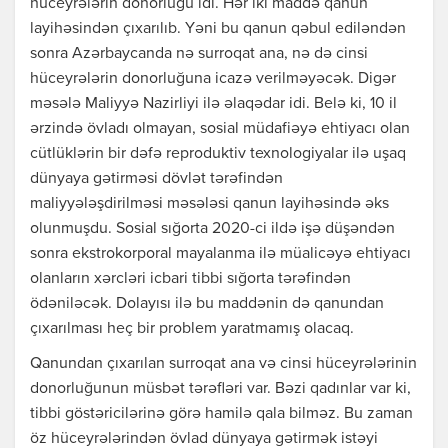
hüceyrələrin donorluğu idi. Hər iki maddə qanun
layihəsindən çıxarılıb. Yəni bu qanun qəbul ediləndən
sonra Azərbaycanda nə surroqat ana, nə də cinsi
hüceyrələrin donorluğuna icazə verilməyəcək. Digər
məsələ Maliyyə Nazirliyi ilə əlaqədar idi. Belə ki, 10 il
ərzində övladı olmayan, sosial müdafiəyə ehtiyacı olan
cütlüklərin bir dəfə reproduktiv texnologiyalar ilə uşaq
dünyaya gətirməsi dövlət tərəfindən
maliyyələşdirilməsi məsələsi qanun layihəsində əks
olunmuşdu. Sosial sığorta 2020-ci ildə işə düşəndən
sonra ekstrokorporal mayalanma ilə müalicəyə ehtiyacı
olanların xərcləri icbari tibbi sığorta tərəfindən
ödəniləcək. Dolayısı ilə bu maddənin də qanundan
çıxarılması heç bir problem yaratmamış olacaq.
Qanundan çıxarılan surroqat ana və cinsi hüceyrələrinin
donorluğunun müsbət tərəfləri var. Bəzi qadınlar var ki,
tibbi göstəricilərinə görə hamilə qala bilməz. Bu zaman
öz hüceyrələrindən övlad dünyaya gətirmək istəyi