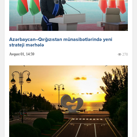
Azərbaycan–Qırğızıstan münasibətlərində yeni
strateji mərhələ
Avqust 01, 14:59
270