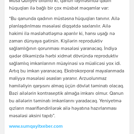
Musa Quliyev bildirib ki, qanun layihəsində qadın
hüquqları ilə bağlı bir çox müsbət məqamlar var:
“Bu qanunda qadının müstəsna hüquqları tanınır. Ailə
planlaşdırılması məsələsi diqqətdə saxlanılır. Ailə
həkimi ilə məsləhətləşmə aparılır ki, hansı uşağı nə
zaman dünyaya gətirsin. Kişilərin reproduktiv
sağlamlığının qorunması məsələsi yaranacaq. İndiyə
qədər ölkəmizdə hərbi xidmət dövründə reproduktiv
sağlamlıq imkanlarının müayinəsi və müalicəsi yox idi.
Artıq bu imkan yaranacaq. Ekstrokorporal mayalanmada
maliyyə məsələsi əsasları yaranır. Arzuolunmaz
hamiləliyin qarşısını almaq üçün dövlət təminatı olacaq.
Bəzi ailələrin kontraseptik almağa imkanı olmur. Qanun
bu ailələrin təminatı imkanlarını yaradacaq. Yeniyetmə
qızların maarifləndirilərək ailə həyatına hazırlanması
məsələsi əksini tapıb”.
www.sumqayitxeber.com