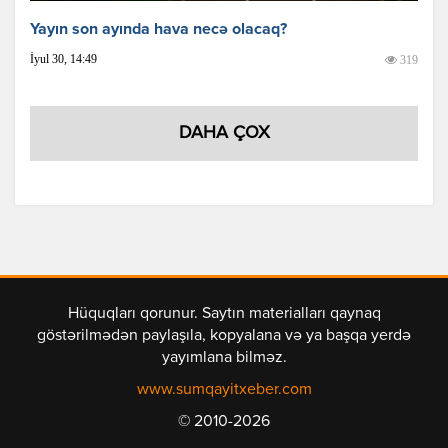
Yayın son ayında hava necə olacaq?
İyul 30, 14:49
319
DAHA ÇOX
Hüquqları qorunur. Saytın materialları qaynaq
göstərilmədən paylaşıla, kopyalana və ya başqa yerdə
yayımlana bilməz.
www.sumqayitxeber.com
© 2010-2026