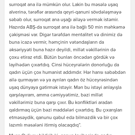
surroqat ana ilə mümkün olur. Lakin bu məsələ uşaq
alverinə, tərəflər arasında qeyri-qanuni sövdələşməyə
səbəb olur, surroqat ana uşağı ailəyə vermək istəmir.
Hazırda ABŞ-da surroqat ana ilə bağlı 50 min məhkəmə
çəkişməsi var. Digər tərəfdən mentalitet və dinimiz də
buna icazə vermir, həmçinin vətəndaşların da
əksəriyyəti buna hazır deyildi, millət vəkillərinin də
çoxu etiraz etdi. Bütün bunları öncədən gördük və
layihədən çıxartdıq. Cinsi hüceyrələrin donorluğu da
qadın üçün çox humanist addımdır. Hər hansı səbəbdən
ailə qurmayan və ya ayrılan qadın öz hüceyrəsindən
uşaq dünyaya gətirmək istəyir. Mən bu istəyi anlayışla
qarşılayıram, amma cəmiyyətimiz, bəzi millət
vəkillərimiz buna qarşı çıxır. Bu konfliktləri aradan
qaldırmaq üçün bəzi maddələri çıxartdıq. Bu çıxarışları
etməsəydik, qanunu qəbul edə bilməzdik və bir çox
lazımlı məsələni itirmiş olacaqdıq”.