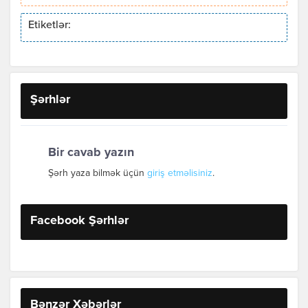
Etiketlər:
Şərhlər
Bir cavab yazın
Şərh yaza bilmək üçün
giriş etməlisiniz
.
Facebook Şərhlər
Bənzər Xəbərlər