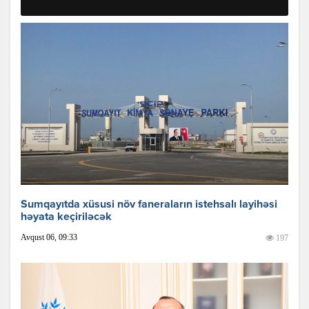
Sumqayıtda xüsusi növ faneraların istehsalı layihəsi
həyata keçiriləcək
Avqust 06, 09:33
197