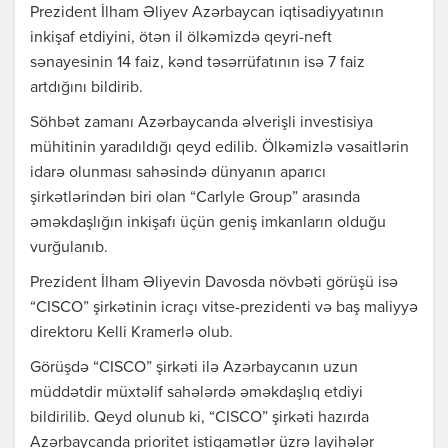
Prezident İlham Əliyev Azərbaycan iqtisadiyyatının
inkişaf etdiyini, ötən il ölkəmizdə qeyri-neft
sənayesinin 14 faiz, kənd təsərrüfatının isə 7 faiz
artdığını bildirib.
Söhbət zamanı Azərbaycanda əlverişli investisiya
mühitinin yaradıldığı qeyd edilib. Ölkəmizlə vəsaitlərin
idarə olunması sahəsində dünyanın aparıcı
şirkətlərindən biri olan “Carlyle Group” arasında
əməkdaşlığın inkişafı üçün geniş imkanların olduğu
vurğulanıb.
Prezident İlham Əliyevin Davosda növbəti görüşü isə
“CISCO” şirkətinin icraçı vitse-prezidenti və baş maliyyə
direktoru Kelli Kramerlə olub.
Görüşdə “CISCO” şirkəti ilə Azərbaycanın uzun
müddətdir müxtəlif sahələrdə əməkdaşlıq etdiyi
bildirilib. Qeyd olunub ki, “CISCO” şirkəti hazırda
Azərbaycanda prioritet istiqamətlər üzrə layihələr