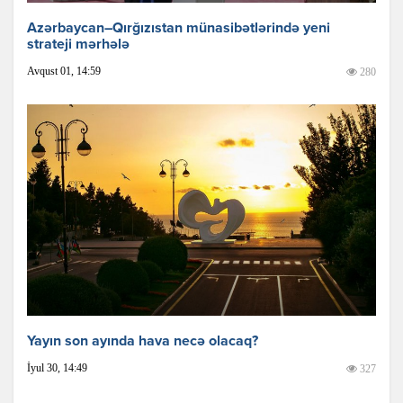
Azərbaycan–Qırğızıstan münasibətlərində yeni
strateji mərhələ
Avqust 01, 14:59
280
Yayın son ayında hava necə olacaq?
İyul 30, 14:49
327