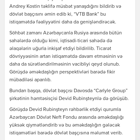
Andrey Kostin təklifə müsbət yanaşdığını bildirib və
dövlət başçısını əmin edib ki, “VTB Bank” bu
istiqamətdə fəaliyyətini daha da genişləndirəcək.
Söhbət zamanı Azərbaycanla Rusiya arasında bütün
sahələrdə olduğu kimi, iqtisadi-ticari sahədə də
əlaqələrin uğurla inkişaf etdiyi bildirilib. Ticarət
dövriyyəsinin artan istiqamətdə davam etməsinin və
daha da sürətləndirilməsinin vacibliyi qeyd olunub.
Görüşdə əməkdaşlığın perspektivləri barədə fikir
mübadiləsi aparılıb.
Bundan başqa, dövlət başçısı Davosda “Carlyle Group”
şirkətinin həmtəsisçisi Devid Rubinşteynlə də görüşüb.
Görüşdə Devid Rubinşteyn rəhbərlik etdiyi qurumla
Azərbaycan Dövlət Neft Fondu arasında əməkdaşlığı
yüksək qiymətləndirib və bu əməkdaşlığın gələcək
istiqamətləri barədə dövlət başçısına məlumat verib.