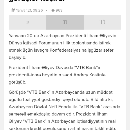
Yanvar 21, 09:26
•
963
Yanvarın 20-də Azərbaycan Prezidenti İlham Əliyevin
Dünya İqtisadi Forumunun illik toplantısında iştirak
etmək üçün İsveçrə Konfederasiyasına işgüzar səfəri
başlayıb.
Prezident İlham Əliyev Davosda “VTB Bank”ın
prezidenti-idarə heyətinin sədri Andrey Kostinlə
görüşüb.
Görüşdə “VTB Bank”ın Azərbaycanda uzun müddət
uğurlu fəaliyyət göstərdiyi qeyd olunub. Bildirilib ki,
Azərbaycan Dövlət Neft Fondu ilə “VTB Bank” arasında
səmərəli əməkdaşlıq davam edir. Prezident İlham
Əliyev “VTB Bank”ın Azərbaycan iqtisadiyyatının real
sektoruna kredit qoyuluşunun artırılmasını təklif edib.