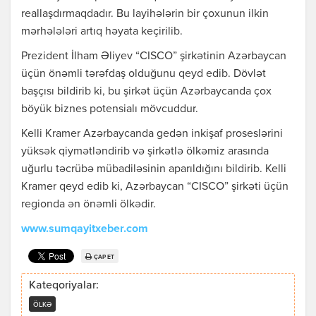
reallaşdırmaqdadır. Bu layihələrin bir çoxunun ilkin
mərhələləri artıq həyata keçirilib.
Prezident İlham Əliyev “CISCO” şirkətinin Azərbaycan
üçün önəmli tərəfdaş olduğunu qeyd edib. Dövlət
başçısı bildirib ki, bu şirkət üçün Azərbaycanda çox
böyük biznes potensialı mövcuddur.
Kelli Kramer Azərbaycanda gedən inkişaf proseslərini
yüksək qiymətləndirib və şirkətlə ölkəmiz arasında
uğurlu təcrübə mübadiləsinin aparıldığını bildirib. Kelli
Kramer qeyd edib ki, Azərbaycan “CISCO” şirkəti üçün
regionda ən önəmli ölkədir.
www.sumqayitxeber.com
ÇAP ET
Kateqoriyalar:
ÖLKƏ