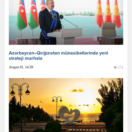
Azərbaycan–Qırğızıstan münasibətlərində yeni
strateji mərhələ
Avqust 01, 14:59
274