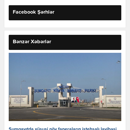
Facebook Şərhlər
Bənzər Xəbərlər
Sumqayıtda xüsusi növ faneraların istehsalı layihəsi