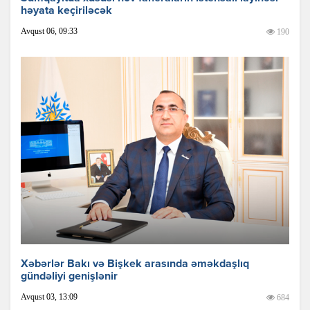
həyata keçiriləcək
Avqust 06, 09:33
190
Xəbərlər Bakı və Bişkek arasında əməkdaşlıq
gündəliyi genişlənir
Avqust 03, 13:09
684