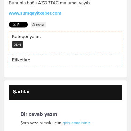
Bununla bağlı AZƏRTAC məlumat yayıb.
www.sumqayitxeber.com
ÇAP ET
Kateqoriyalar:
ÖLKƏ
Etiketlər:
Şərhlər
Bir cavab yazın
Şərh yaza bilmək üçün
giriş etməlisiniz
.