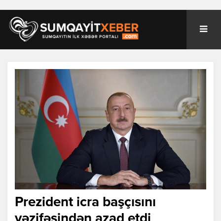
Prezident icra başçısını
vəzifəsindən azad etdi