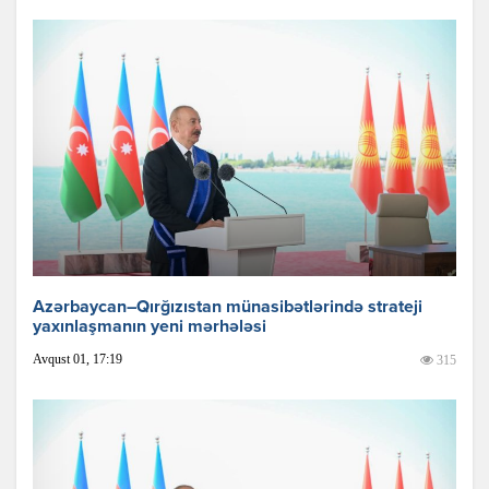
Azərbaycan–Qırğızıstan münasibətlərində strateji
yaxınlaşmanın yeni mərhələsi
Avqust 01, 17:19
315