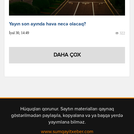
Yayın son ayında hava necə olacaq?
İyul 30, 14:49
322
DAHA ÇOX
Hüquqları qorunur. Saytın materialları qaynaq
göstərilmədən paylaşıla, kopyalana və ya başqa yerdə
yayımlana bilməz.
www.sumqayitxeber.com