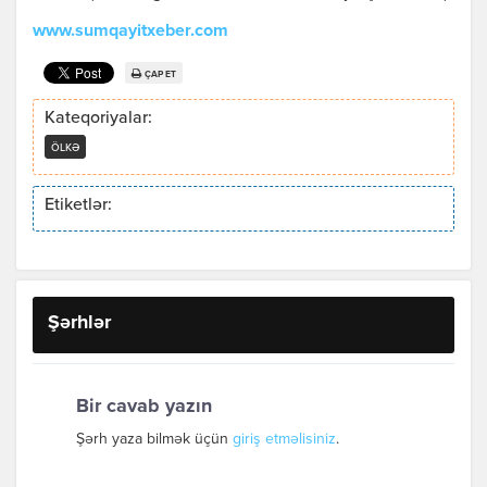
www.sumqayitxeber.com
ÇAP ET
Kateqoriyalar:
ÖLKƏ
Etiketlər:
Şərhlər
Bir cavab yazın
Şərh yaza bilmək üçün
giriş etməlisiniz
.