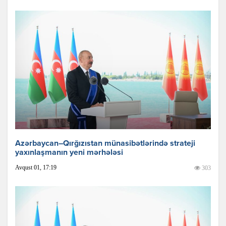
Azərbaycan–Qırğızıstan münasibətlərində strateji
yaxınlaşmanın yeni mərhələsi
Avqust 01, 17:19
303