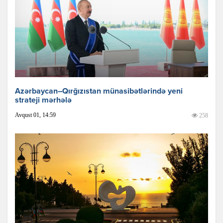
Azərbaycan–Qırğızıstan münasibətlərində yeni
strateji mərhələ
Avqust 01, 14:59
258