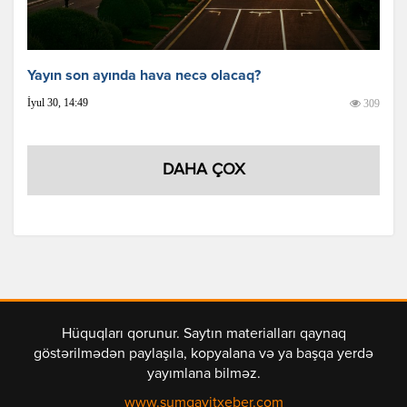
Yayın son ayında hava necə olacaq?
İyul 30, 14:49
309
DAHA ÇOX
Hüquqları qorunur. Saytın materialları qaynaq
göstərilmədən paylaşıla, kopyalana və ya başqa yerdə
yayımlana bilməz.
www.sumqayitxeber.com