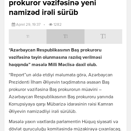
prokuror vəzifəsinə yeni
namizəd irəli sürüb
Aprel 29, 19:37
•
1282
“Azərbaycan Respublikasının Baş prokuroru
vəzifəsinə təyin olunmasına razılıq verilməsi
haqqında” məsələ Milli Məclisə daxil olub.
“Report”un əldə etdiyi məlumata görə, Azərbaycan
Prezidenti İlham Əliyevin təqdimatına əsasən Baş
prokuror vəzifəsinə Baş prokurorun müavini –
Azərbaycan Respublikasının Baş prokuroru yanında
Korrupsiyaya qarşı Mübarizə idarəsinin rəisi Kamran
Əliyevin namizədliyi irəli sürülüb.
Məsələ yaxın vaxtlarda parlamentin Hüquq siyasəti və
dövlət quruculuğu komitəsində müzakirəyə çıxarılacaq.