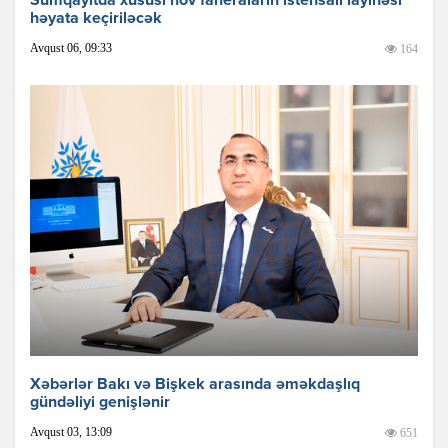
Sumqayıtda xüsusi növ faneraların istehsalı layihəsi
həyata keçiriləcək
Avqust 06, 09:33
164
Xəbərlər Bakı və Bişkek arasında əməkdaşlıq
gündəliyi genişlənir
Avqust 03, 13:09
651