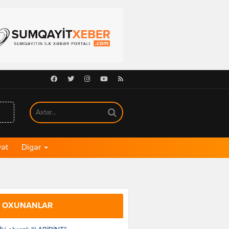
Facebook
Twitter
Instagram
Youtube
RSS
ət
Digər
 OXUNANLAR