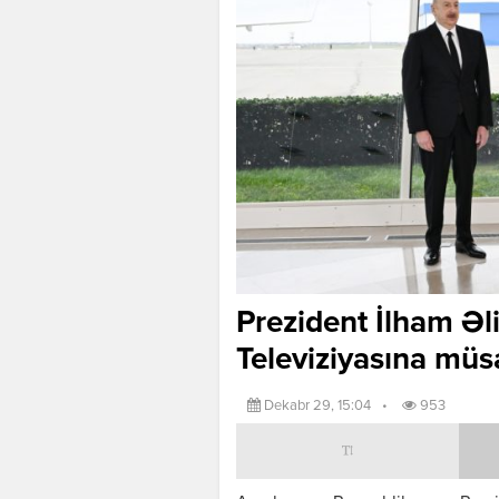
Prezident İlham Ə
Televiziyasına müs
Dekabr 29, 15:04
•
953