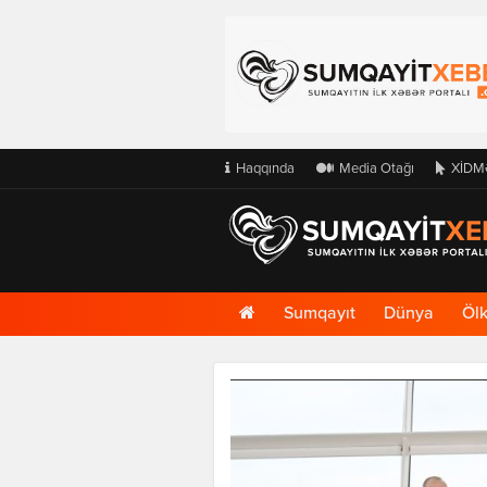
Haqqında
Media Otağı
XİDM
Ana
Sumqayıt
Dünya
Öl
Səhifə