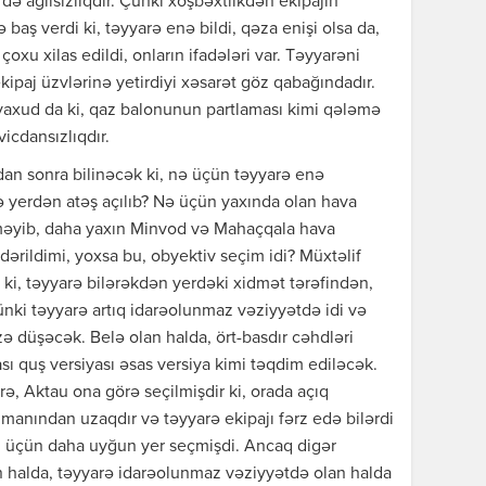
ə ağılsızlıqdır. Çünki xoşbəxtlikdən ekipajın
baş verdi ki, təyyarə enə bildi, qəza enişi olsa da,
 çoxu xilas edildi, onların ifadələri var. Təyyarəni
kipaj üzvlərinə yetirdiyi xəsarət göz qabağındadır.
yaxud da ki, qaz balonunun partlaması kimi qələmə
icdansızlıqdır.
dan sonra bilinəcək ki, nə üçün təyyarə enə
ə yerdən atəş açılıb? Nə üçün yaxında olan hava
tməyib, daha yaxın Minvod və Mahaçqala hava
dərildimi, yoxsa bu, obyektiv seçim idi? Müxtəlif
ir ki, təyyarə bilərəkdən yerdəki xidmət tərəfindən,
ünki təyyarə artıq idarəolunmaz vəziyyətdə idi və
zə düşəcək. Belə olan halda, ört-basdır cəhdləri
sı quş versiyası əsas versiya kimi təqdim ediləcək.
rə, Aktau ona görə seçilmişdir ki, orada açıq
imanından uzaqdır və təyyarə ekipajı fərz edə bilərdi
un üçün daha uyğun yer seçmişdi. Ancaq digər
an halda, təyyarə idarəolunmaz vəziyyətdə olan halda