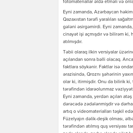
fotomateriallar əldə etməli və onla
Eyni zamanda, Azərbaycan həkimlə
Qazaxıstan tərəfi yaralıları sağa
gələni əsirgəmirdi. Eyni zamanda
cinayət işi açmışdır və bilirəm k
atılmışdır.
Təbii olaraq ilkin versiyalar üzəri
açılandan sonra bəlli olacaq. Ancaq
faktlara söykənir. Faktlar isə ond
ərazisində, Qroznı şəhərinin yax
olar ki, itirmişdir. Onu da bilirik 
tərəfindən idarəolunmaz vəziyyətə 
Eyni zamanda, yerdən açılan atəş
dərəcədə zədələnmişdir və dərhal
artıq o videomaterialları təşkil e
Füzelyajın dəlik-deşik olması, əlbət
tərəfindən atılmış quş versiyası ta