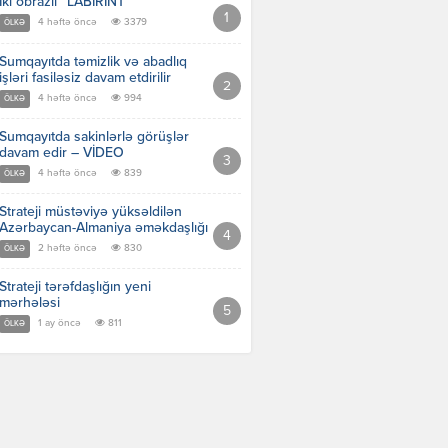
İki obrazlı “LABİRİNT”
4 həftə öncə
3379
ÖLKƏ
Sumqayıtda təmizlik və abadlıq
işləri fasiləsiz davam etdirilir
4 həftə öncə
994
ÖLKƏ
Sumqayıtda sakinlərlə görüşlər
davam edir – VİDEO
4 həftə öncə
839
ÖLKƏ
Strateji müstəviyə yüksəldilən
Azərbaycan-Almaniya əməkdaşlığı
2 həftə öncə
830
ÖLKƏ
Strateji tərəfdaşlığın yeni
mərhələsi
1 ay öncə
811
ÖLKƏ