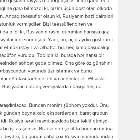
unu quşların təyyarə ilə toqquşması kimi qəbul edə
 ağlına gələ bilməzdi ki, bizim üçün dost olan ölkədə
n. Ancaq təəssüflər olsun ki, Rusiyanın bəzi dairələri
ünlük vermişdilər. Bizi təəssüfləndirən və
də o idi ki, Rusiyanın rəsmi qurumları hansısa qaz
iyalar irəli sürmüşdü. Yəni, bu, açıq-aydın göstərirdi
ır etmək istəyir və əlbəttə, bu, heç kimə başucalığı
əsadüfən vuruldu. Təbiidir ki, burada hər hansı bir
ləsindən söhbət gedə bilməz. Ona görə öz günahını
Azərbaycandan vaxtında üzr istəmək və bunu
ar görüləsi tədbirlər idi və addımlar idi. Əfsuslar
biz Rusiyadan cəfəng versiyalardan başqa heç nə
am araşdırılacaq. Bundan mənim şübhəm yoxdur. Onu
ilk gündən beynəlxalq ekspertlərdən ibarət qrupun
idi. Rusiya tərəfi rəsmi qaydada bizə təklif etmişdi
i bu işi araşdırsın. Biz isə qəti şəkildə bundan imtina
irr deyil ki, bu qurum daha çox Rusiya məmurlarından