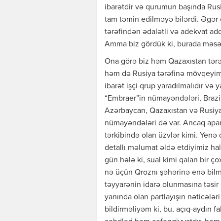
ibarətdir və qurumun başında Rusiy
tam təmin edilməyə bilərdi. Əgər
tərəfindən ədalətli və adekvat ad
Amma biz gördük ki, burada məsəl
Ona görə biz həm Qazaxıstan tərəf
həm də Rusiya tərəfinə mövqeyimiz
ibarət işçi qrup yaradılmalıdır və y
“Embraer”in nümayəndələri, Brazi
Azərbaycan, Qazaxıstan və Rusiya
nümayəndələri də var. Ancaq aparı
tərkibində olan üzvlər kimi. Yenə
detallı məlumat əldə etdiyimiz ha
gün hələ ki, sual kimi qalan bir ç
nə üçün Qroznı şəhərinə enə bilm
təyyarənin idarə olunmasına təsir
yanında olan partlayışın nəticələr
bildirməliyəm ki, bu, açıq-aydın 