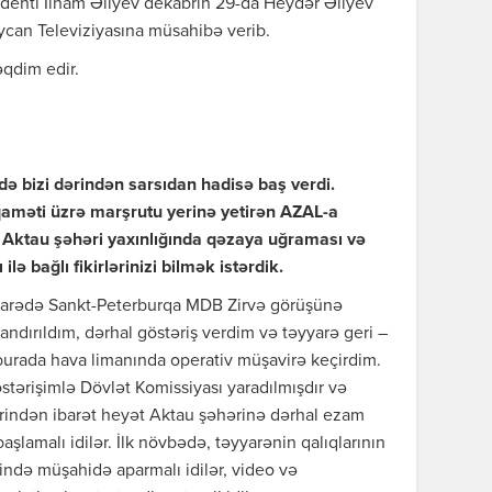
denti İlham Əliyev dekabrın 29-da Heydər Əliyev
can Televiziyasına müsahibə verib.
qdim edir.
rdə bizi dərindən sarsıdan hadisə baş verdi.
qaməti üzrə marşrutu yerinə yetirən AZAL-a
Aktau şəhəri yaxınlığında qəzaya uğraması və
lə bağlı fikirlərinizi bilmək istərdik.
arədə Sankt-Peterburqa MDB Zirvə görüşünə
dırıldım, dərhal göstəriş verdim və təyyarə geri –
burada hava limanında operativ müşavirə keçirdim.
tərişimlə Dövlət Komissiyası yaradılmışdır və
indən ibarət heyət Aktau şəhərinə dərhal ezam
başlamalı idilər. İlk növbədə, təyyarənin qalıqlarının
yerində müşahidə aparmalı idilər, video və