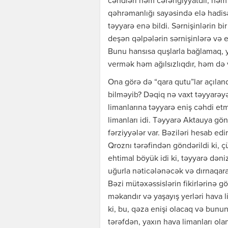
cəhdləri həm cəfəngiyyatdır, həm d
qəhrəmanlığı sayəsində elə hadisə 
təyyarə enə bildi. Sərnişinlərin bir
deşən qəlpələrin sərnişinlərə və e
Bunu hansısa quşlarla bağlamaq, 
vermək həm ağılsızlıqdır, həm də v
Ona görə də “qara qutu”lar açılan
bilməyib? Dəqiq nə vaxt təyyarəy
limanlarına təyyarə eniş cəhdi e
limanları idi. Təyyarə Aktauya gön
fərziyyələr var. Bəziləri hesab ed
Qroznı tərəfindən göndərildi ki, ç
ehtimal böyük idi ki, təyyarə dəni
uğurla nəticələnəcək və dırnaqara
Bəzi mütəxəssislərin fikirlərinə gö
məkandır və yaşayış yerləri hava l
ki, bu, qəza enişi olacaq və bun
tərəfdən, yaxın hava limanları ol