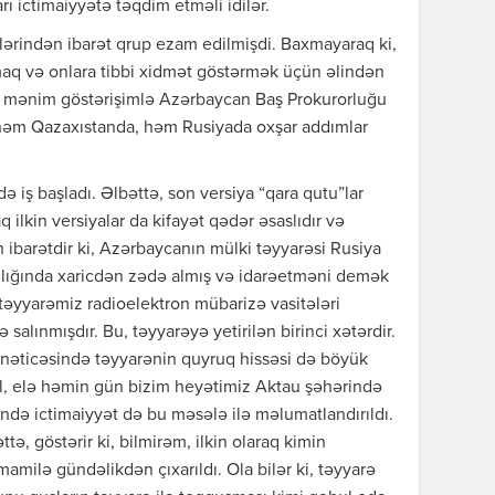
rı ictimaiyyətə təqdim etməli idilər.
rindən ibarət qrup ezam edilmişdi. Baxmayaraq ki,
ltmaq və onlara tibbi xidmət göstərmək üçün əlindən
, mənim göstərişimlə Azərbaycan Baş Prokurorluğu
i, həm Qazaxıstanda, həm Rusiyada oxşar addımlar
ndə iş başladı. Əlbəttə, son versiya “qara qutu”lar
 ilkin versiyalar da kifayət qədər əsaslıdır və
an ibarətdir ki, Azərbaycanın mülki təyyarəsi Rusiya
ınlığında xaricdən zədə almış və idarəetməni demək
ki, təyyarəmiz radioelektron mübarizə vasitələri
salınmışdır. Bu, təyyarəyə yetirilən birinci xətərdir.
 nəticəsində təyyarənin quyruq hissəsi də böyük
, elə həmin gün bizim heyətimiz Aktau şəhərində
dəndə ictimaiyyət də bu məsələ ilə məlumatlandırıldı.
tə, göstərir ki, bilmirəm, ilkin olaraq kimin
mamilə gündəlikdən çıxarıldı. Ola bilər ki, təyyarə