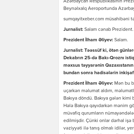
Azərbaycan Respublikasının Prezi
Beynəlxalq Aeroportunda Azərbay
sumqayitxeber.com müsahibəni tə
Jurnalist:
Salam cənab Prezident.
Prezident İlham Əliyev:
Salam.
Jurnalist: Təəssüf ki, ötən günlə
Dekabrın 25-də Bakı-Qroznı isti
məxsus təyyarənin Qazaxıstanın 
bundan sonra hadisələrin inkişafı i
Prezident İlham Əliyev:
Mən bu b
uçarkən məlumat aldım, məlumatlan
Bakıya döndü. Bakıya gələn kimi 
Hələ Bakıya qayıdarkən mənim gös
müvafiq qurumların nümayəndələr
edilmişdir. Çünki onlar dərhal işə 
vəziyyəti ilə tanış olmalı idilər, 