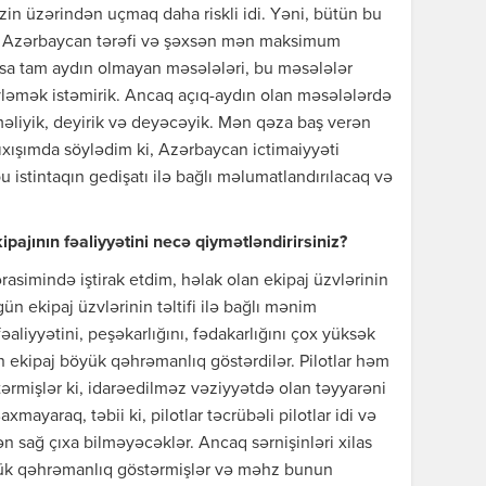
in üzərindən uçmaq daha riskli idi. Yəni, bütün bu
Biz Azərbaycan tərəfi və şəxsən mən maksimum
sısa tam aydın olmayan məsələləri, bu məsələlər
yləmək istəmirik. Ancaq açıq-aydın olan məsələlərdə
eməliyik, deyirik və deyəcəyik. Mən qəza baş verən
xışımda söylədim ki, Azərbaycan ictimaiyyəti
 istintaqın gedişatı ilə bağlı məlumatlandırılacaq və
pajının fəaliyyətini necə qiymətləndirirsiniz?
simində iştirak etdim, həlak olan ekipaj üzvlərinin
ün ekipaj üzvlərinin təltifi ilə bağlı mənim
liyyətini, peşəkarlığını, fədakarlığını çox yüksək
n ekipaj böyük qəhrəmanlıq göstərdilər. Pilotlar həm
rmişlər ki, idarəedilməz vəziyyətdə olan təyyarəni
axmayaraq, təbii ki, pilotlar təcrübəli pilotlar idi və
dən sağ çıxa bilməyəcəklər. Ancaq sərnişinləri xilas
k qəhrəmanlıq göstərmişlər və məhz bunun