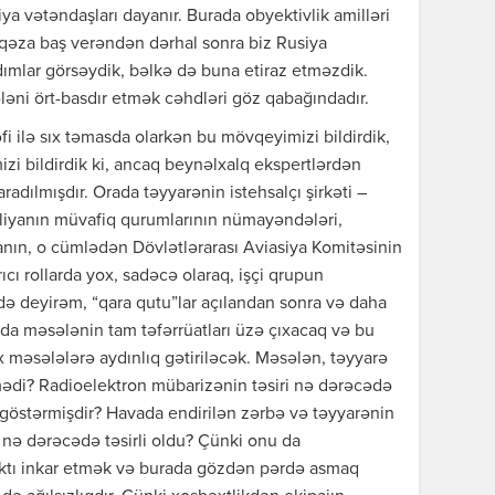
a vətəndaşları dayanır. Burada obyektivlik amilləri
 qəza baş verəndən dərhal sonra biz Rusiya
dımlar görsəydik, bəlkə də buna etiraz etməzdik.
əni ört-basdır etmək cəhdləri göz qabağındadır.
i ilə sıx təmasda olarkən bu mövqeyimizi bildirdik,
i bildirdik ki, ancaq beynəlxalq ekspertlərdən
aradılmışdır. Orada təyyarənin istehsalçı şirkəti –
liyanın müvafiq qurumlarının nümayəndələri,
nın, o cümlədən Dövlətlərarası Aviasiya Komitəsinin
cı rollarda yox, sadəcə olaraq, işçi qrupun
 də deyirəm, “qara qutu”lar açılandan sonra və daha
lda məsələnin tam təfərrüatları üzə çıxacaq və bu
ox məsələlərə aydınlıq gətiriləcək. Məsələn, təyyarə
ədi? Radioelektron mübarizənin təsiri nə dərəcədə
 göstərmişdir? Havada endirilən zərbə və təyyarənin
i nə dərəcədə təsirli oldu? Çünki onu da
faktı inkar etmək və burada gözdən pərdə asmaq