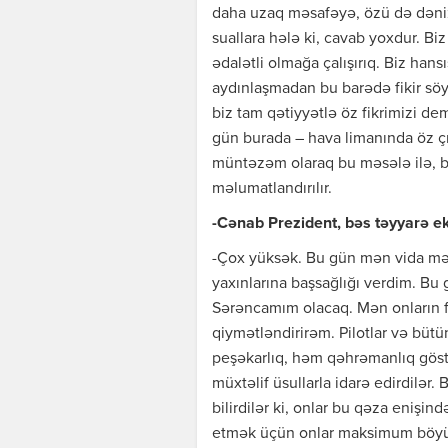
daha uzaq məsafəyə, özü də dəniz
suallara hələ ki, cavab yoxdur. 
ədalətli olmağa çalışırıq. Biz han
aydınlaşmadan bu barədə fikir sö
biz tam qətiyyətlə öz fikrimizi d
gün burada – hava limanında öz çı
müntəzəm olaraq bu məsələ ilə, bu
məlumatlandırılır.
-Cənab Prezident, bəs təyyarə eki
-Çox yüksək. Bu gün mən vida məra
yaxınlarına başsağlığı verdim. Bu g
Sərəncamım olacaq. Mən onların fəa
qiymətləndirirəm. Pilotlar və bütü
peşəkarlıq, həm qəhrəmanlıq göstə
müxtəlif üsullarla idarə edirdilər. B
bilirdilər ki, onlar bu qəza enişin
etmək üçün onlar maksimum böyü