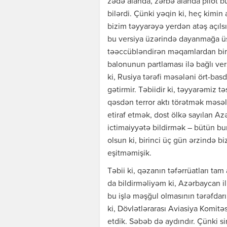
zədə alanda, zərbə alanda pilot b
bilərdi. Çünki yəqin ki, heç kimin
bizim təyyarəyə yerdən atəş açılsı
bu versiya üzərində dayanmağa üst
təəccübləndirən məqamlardan biri 
balonunun partlaması ilə bağlı vers
ki, Rusiya tərəfi məsələni ört-basd
gətirmir. Təbiidir ki, təyyarəmiz t
qəsdən terror aktı törətmək məsə
etiraf etmək, dost ölkə sayılan 
ictimaiyyətə bildirmək – bütün bunl
olsun ki, birinci üç gün ərzində 
eşitməmişik.
Təbii ki, qəzanın təfərrüatları t
da bildirməliyəm ki, Azərbaycan 
bu işlə məşğul olmasının tərəfdarı 
ki, Dövlətlərarası Aviasiya Komitəs
etdik. Səbəb də aydındır. Çünki s