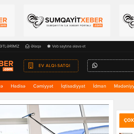
ƏTLƏRİMİZ
Əlaqə
Veb saytına əlavə et
EV ALQI-SATQI
kə
Hadisə
Cəmiyyət
İqtisadiyyat
İdman
Mədəniyy
ÇOX