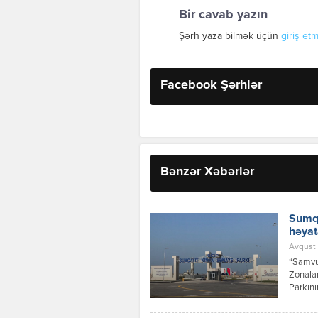
Bir cavab yazın
Şərh yaza bilmək üçün
giriş etm
Facebook Şərhlər
Bənzər Xəbərlər
Sumqa
həyat
Avqust 
“Samvud
Zonalar
Parkını
investi
layihəs