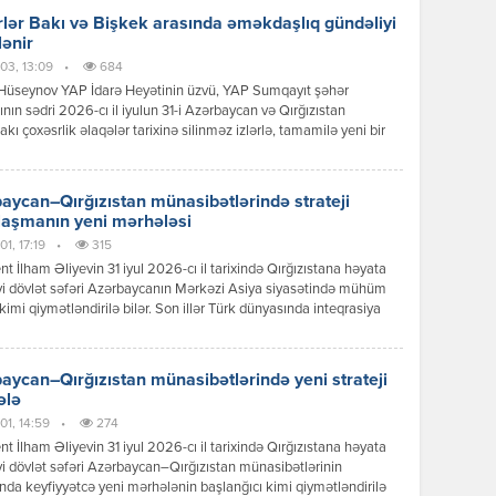
lər Bakı və Bişkek arasında əməkdaşlıq gündəliyi
lənir
03, 13:09
•
684
Hüseynov YAP İdarə Heyətinin üzvü, YAP Sumqayıt şəhər
tının sədri 2026-cı il iyulun 31-i Azərbaycan və Qırğızıstan
akı çoxəsrlik əlaqələr tarixinə silinməz izlərlə, tamamilə yeni bir
 mərhələsinin başlanğıcı kimi əbədi olaraq həkk olundu.
can Respublikasının Prezidenti İlham Əliyevin Qırğız
ikasına reallaşdırdığı bu tarixi səfər sadəcə diplomatik protokol
aycan–Qırğızıstan münasibətlərində strateji
ının icrası deyildi; bu, ortaq köklərə, […]
laşmanın yeni mərhələsi
1, 17:19
•
315
nt İlham Əliyevin 31 iyul 2026-cı il tarixində Qırğızıstana həyata
yi dövlət səfəri Azərbaycanın Mərkəzi Asiya siyasətində mühüm
kimi qiymətləndirilə bilər. Son illər Türk dünyasında inteqrasiya
ərinin sürətlənməsi fonunda Bakı ilə Bişkek arasında
ətlər də yeni məzmun qazanır. Dövlət başçılarının görüşü zamanı
 mesajlar və əldə olunan razılaşmalar göstərir ki, iki ölkə siyasi
aycan–Qırğızıstan münasibətlərində yeni strateji
 […]
ələ
01, 14:59
•
274
nt İlham Əliyevin 31 iyul 2026-cı il tarixində Qırğızıstana həyata
yi dövlət səfəri Azərbaycan–Qırğızıstan münasibətlərinin
ında keyfiyyətcə yeni mərhələnin başlanğıcı kimi qiymətləndirilə