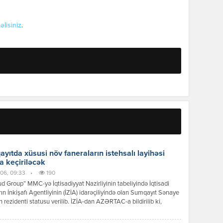
əlisiniz
.
yıtda xüsusi növ faneraların istehsalı layihəsi
a keçiriləcək
06, 09:33
•
190
 Group” MMC-yə İqtisadiyyat Nazirliyinin tabeliyində İqtisadi
ın İnkişafı Agentliyinin (İZİA) idarəçiliyində olan Sumqayıt Sənaye
n rezidenti statusu verilib. İZİA-dan AZƏRTAC-a bildirilib ki,
siya dəyəri 8,2 milyon manat olan xüsusi növ faneraların istehsalı
i çərçivəsində 100-dən çox iş yerinin yaradılması nəzərdə tutulur.