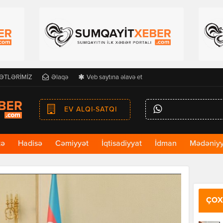
ƏTLƏRİMİZ
Əlaqə
Veb saytına əlavə et
EV ALQI-SATQI
kə
Hadisə
Cəmiyyət
İqtisadiyyat
İdman
Mədəniyy
ÇOX