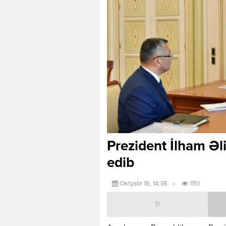
Prezident İlham Əl
edib
Oktyabr 18, 14:38
•
1151