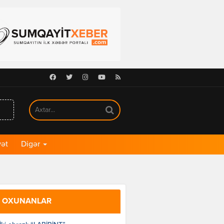
Facebook
Twitter
Instagram
Youtube
RSS
ət
Digər
 OXUNANLAR