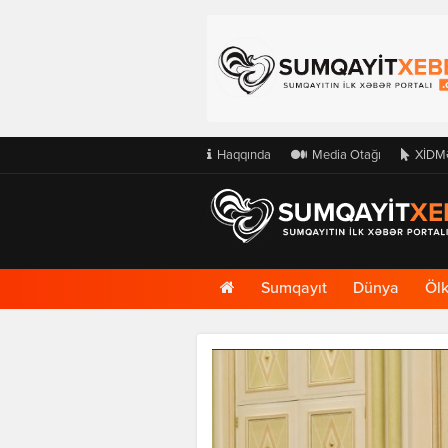
Haqqında
Media Otağı
XİDM
Ana
Sumqayıt
Dünya
Öl
Səhifə