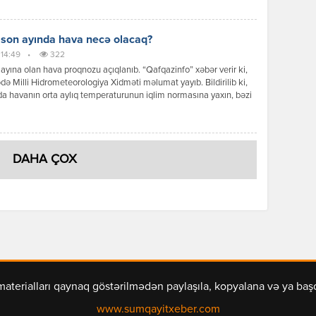
Səfər çərçivəsində keçirilən yüksək səviyyəli görüşlər, imzalanan
r, qəbul edilən qərarlar və verilən siyasi mesajlar göstərir ki,
r əməkdaşlığı ənənəvi dostluq münasibətlərindən strateji
 son ayında hava necə olacaq?
qlik səviyyəsinə yüksəltmək əzmindədir. Prezident İlham Əliyevin
 14:49
•
322
iqlik münasibətləri […]
ayına olan hava proqnozu açıqlanıb. “Qafqazinfo” xəbər verir ki,
də Milli Hidrometeorologiya Xidməti məlumat yayıb. Bildirilib ki,
a havanın orta aylıq temperaturunun iqlim normasına yaxın, bəzi
ə isə bir qədər yüksək olacağı gözlənilir. Aylıq yağıntının
nın əsasən iqlim normasına yaxın olacağı ehtimal olunur. Ayın ilk
ndə ölkə ərazisində əksər rayonlarda əsasən yağmursuz hava […]
DAHA ÇOX
materialları qaynaq göstərilmədən paylaşıla, kopyalana və ya ba
www.sumqayitxeber.com