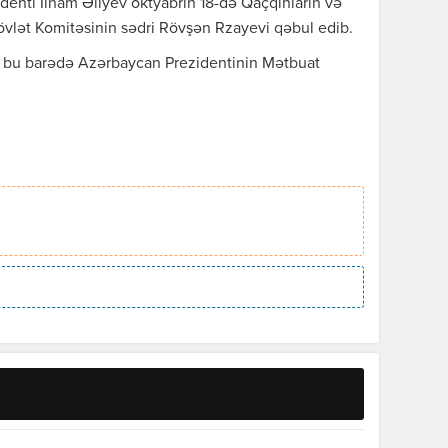
enti İlham Əliyev oktyabrın 18-də Qaçqınların və
övlət Komitəsinin sədri Rövşən Rzayevi qəbul edib.
, bu barədə Azərbaycan Prezidentinin Mətbuat