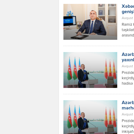
Xəbər
geniş
Avqust 
Ramiz 
təşkila
arasınd
inkişaf
Azərbay
Respubl
Azərb
qaydalar
yaxın
Avqust 0
Prezide
keçirdi
hadisə 
prosesl
münasib
verilən
Azərb
dialoqu
mərh
Avqust 
Prezide
keçirdi
inkişaf