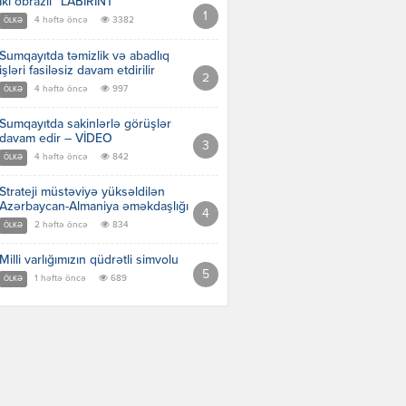
İki obrazlı “LABİRİNT”
4 həftə öncə
3382
ÖLKƏ
Sumqayıtda təmizlik və abadlıq
işləri fasiləsiz davam etdirilir
4 həftə öncə
997
ÖLKƏ
Sumqayıtda sakinlərlə görüşlər
davam edir – VİDEO
4 həftə öncə
842
ÖLKƏ
Strateji müstəviyə yüksəldilən
Azərbaycan-Almaniya əməkdaşlığı
2 həftə öncə
834
ÖLKƏ
Milli varlığımızın qüdrətli simvolu
1 həftə öncə
689
ÖLKƏ