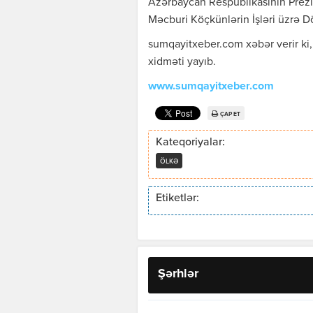
Azərbaycan Respublikasının Prezid
Məcburi Köçkünlərin İşləri üzrə D
sumqayitxeber.com xəbər verir ki
xidməti yayıb.
www.sumqayitxeber.com
ÇAP ET
Kateqoriyalar:
ÖLKƏ
Etiketlər:
Şərhlər