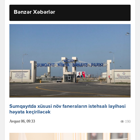
Bənzər Xəbərlər
Sumqayıtda xüsusi növ faneraların istehsalı layihəsi
həyata keçiriləcək
Avqust 06, 09:33
190