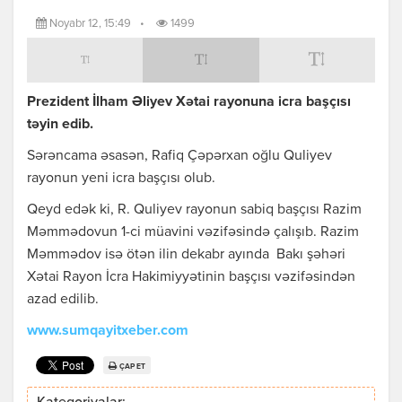
Noyabr 12, 15:49
•
1499
Prezident İlham Əliyev Xətai rayonuna icra başçısı
təyin edib.
Sərəncama əsasən, Rafiq Çəpərxan oğlu Quliyev
rayonun yeni icra başçısı olub.
Qeyd edək ki, R. Quliyev rayonun sabiq başçısı Razim
Məmmədovun 1-ci müavini vəzifəsində çalışıb. Razim
Məmmədov isə ötən ilin dekabr ayında Bakı şəhəri
Xətai Rayon İcra Hakimiyyətinin başçısı vəzifəsindən
azad edilib.
www.sumqayitxeber.com
ÇAP ET