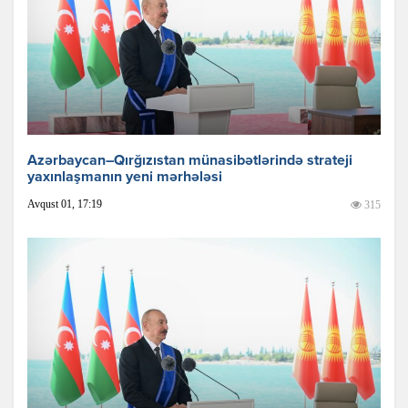
Azərbaycan–Qırğızıstan münasibətlərində strateji
yaxınlaşmanın yeni mərhələsi
Avqust 01, 17:19
315