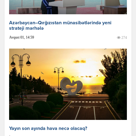
Azərbaycan–Qırğızıstan münasibətlərində yeni
strateji mərhələ
Avqust 01, 14:59
274
Yayın son ayında hava necə olacaq?