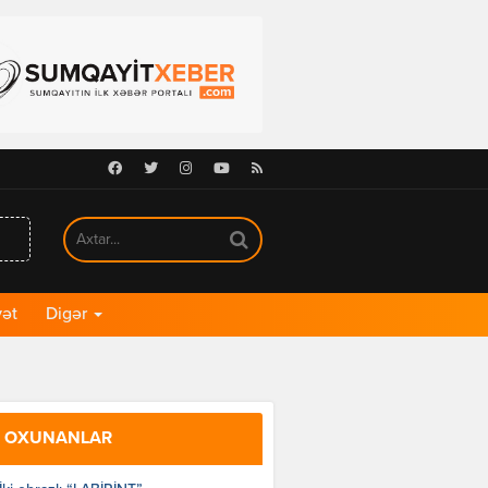
Facebook
Twitter
Instagram
Youtube
RSS
ət
Digər
 OXUNANLAR