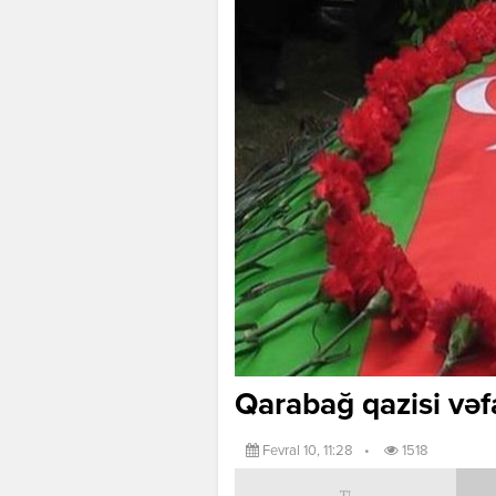
Qarabağ qazisi vəf
Fevral 10, 11:28
•
1518