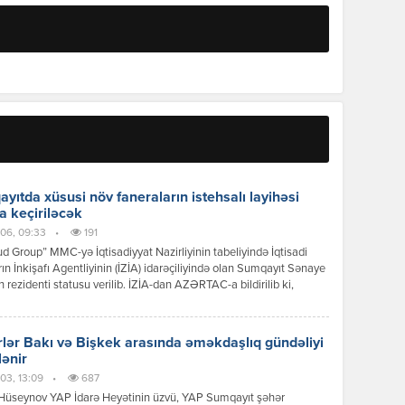
yıtda xüsusi növ faneraların istehsalı layihəsi
a keçiriləcək
06, 09:33
•
191
 Group” MMC-yə İqtisadiyyat Nazirliyinin tabeliyində İqtisadi
ın İnkişafı Agentliyinin (İZİA) idarəçiliyində olan Sumqayıt Sənaye
n rezidenti statusu verilib. İZİA-dan AZƏRTAC-a bildirilib ki,
siya dəyəri 8,2 milyon manat olan xüsusi növ faneraların istehsalı
i çərçivəsində 100-dən çox iş yerinin yaradılması nəzərdə tutulur.
lər Bakı və Bişkek arasında əməkdaşlıq gündəliyi
lənir
03, 13:09
•
687
Hüseynov YAP İdarə Heyətinin üzvü, YAP Sumqayıt şəhər