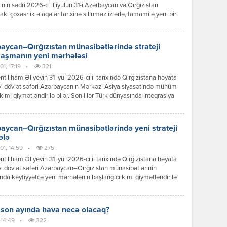
tının sədri 2026-cı il iyulun 31-i Azərbaycan və Qırğızıstan
akı çoxəsrlik əlaqələr tarixinə silinməz izlərlə, tamamilə yeni bir
 mərhələsinin başlanğıcı kimi əbədi olaraq həkk olundu.
can Respublikasının Prezidenti İlham Əliyevin Qırğız
ikasına reallaşdırdığı bu tarixi səfər sadəcə diplomatik protokol
aycan–Qırğızıstan münasibətlərində strateji
ının icrası deyildi; bu, ortaq köklərə, […]
laşmanın yeni mərhələsi
1, 17:19
•
321
nt İlham Əliyevin 31 iyul 2026-cı il tarixində Qırğızıstana həyata
yi dövlət səfəri Azərbaycanın Mərkəzi Asiya siyasətində mühüm
kimi qiymətləndirilə bilər. Son illər Türk dünyasında inteqrasiya
ərinin sürətlənməsi fonunda Bakı ilə Bişkek arasında
ətlər də yeni məzmun qazanır. Dövlət başçılarının görüşü zamanı
 mesajlar və əldə olunan razılaşmalar göstərir ki, iki ölkə siyasi
aycan–Qırğızıstan münasibətlərində yeni strateji
 […]
ələ
01, 14:59
•
275
nt İlham Əliyevin 31 iyul 2026-cı il tarixində Qırğızıstana həyata
yi dövlət səfəri Azərbaycan–Qırğızıstan münasibətlərinin
ında keyfiyyətcə yeni mərhələnin başlanğıcı kimi qiymətləndirilə
Səfər çərçivəsində keçirilən yüksək səviyyəli görüşlər, imzalanan
r, qəbul edilən qərarlar və verilən siyasi mesajlar göstərir ki,
r əməkdaşlığı ənənəvi dostluq münasibətlərindən strateji
 son ayında hava necə olacaq?
qlik səviyyəsinə yüksəltmək əzmindədir. Prezident İlham Əliyevin
 14:49
•
322
iqlik münasibətləri […]