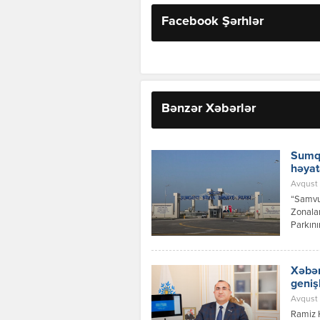
Facebook Şərhlər
Bənzər Xəbərlər
Sumqa
həyat
Avqust 
“Samvud
Zonalar
Parkını
investi
layihəs
Xəbər
geniş
Avqust 
Ramiz 