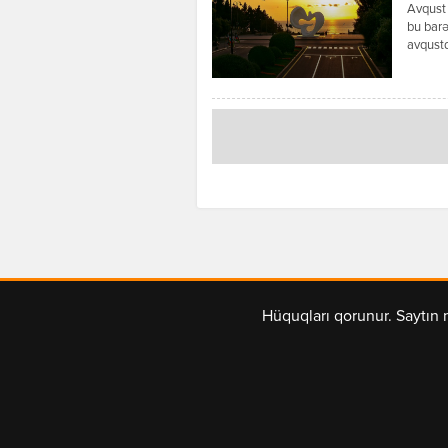
Avqust 
bu barə
avqustd
yerlərd
miqdarı
günləri
Hüquqları qorunur. Saytın 