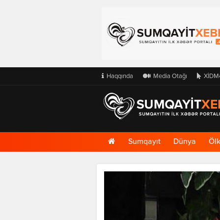
Haqqında
Media Otağı
XİDM
Ana
Sumqayıt
Dünya
Öl
Səhifə