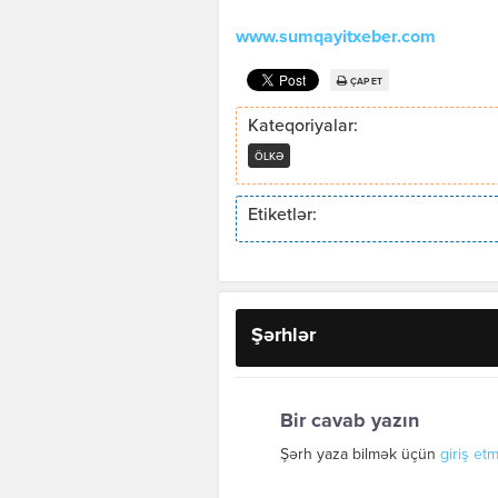
www.sumqayitxeber.com
ÇAP ET
Kateqoriyalar:
ÖLKƏ
Etiketlər:
Şərhlər
Bir cavab yazın
Şərh yaza bilmək üçün
giriş etm