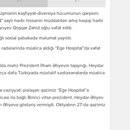
 düşmənin kəşfiyyat-diversiya hücumunun qarşısını
N” saylı hərbi hissənin müddətdən artıq həqiqi hərbi
cıyev Qoşqar Zahid oğlu vəfat edib.
ğlı sosial şəbəkədə məlumat yayılıb.
 2 radələrində müalicə aldığı “Ege Hospital”da vəfat
ldə məhz Prezident İlham Əliyevin tapşırığı, Heydər
neçə dəfə Türkiyədə müxtəlif xəstəxanalarda müalicə
da vəziyyəti pisləşən qazimiz “Ege Hospital”a
cəsi ilə bağlı Birinci vitse-prezident, Heydər Əliyev
Əliyeva göstəriş vermişdi. Oktyabrın 27-də qazimiz