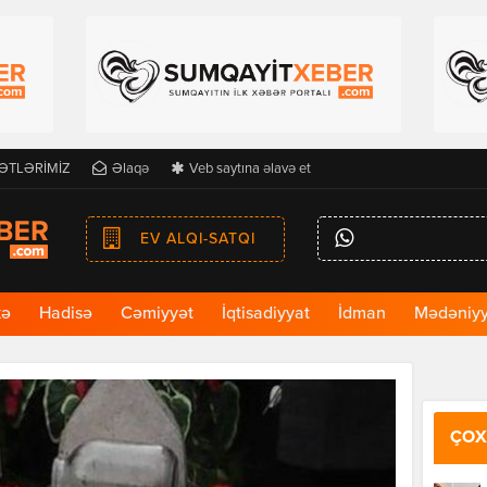
ƏTLƏRİMİZ
Əlaqə
Veb saytına əlavə et
EV ALQI-SATQI
kə
Hadisə
Cəmiyyət
İqtisadiyyat
İdman
Mədəniyy
ÇOX