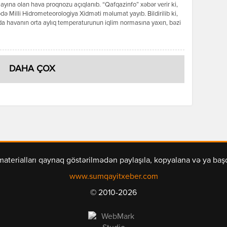
ayına olan hava proqnozu açıqlanıb. “Qafqazinfo” xəbər verir ki,
də Milli Hidrometeorologiya Xidməti məlumat yayıb. Bildirilib ki,
a havanın orta aylıq temperaturunun iqlim normasına yaxın, bəzi
ə isə bir qədər yüksək olacağı gözlənilir. Aylıq yağıntının
nın əsasən iqlim normasına yaxın olacağı ehtimal olunur. Ayın ilk
ndə ölkə ərazisində əksər rayonlarda əsasən yağmursuz hava […]
DAHA ÇOX
materialları qaynaq göstərilmədən paylaşıla, kopyalana və ya ba
www.sumqayitxeber.com
© 2010-2026