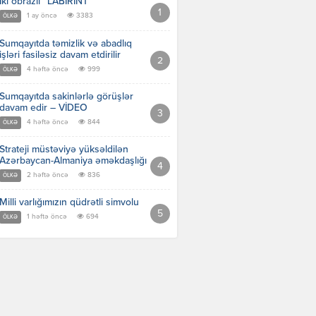
İki obrazlı “LABİRİNT”
1 ay öncə
3383
ÖLKƏ
Sumqayıtda təmizlik və abadlıq
işləri fasiləsiz davam etdirilir
4 həftə öncə
999
ÖLKƏ
Sumqayıtda sakinlərlə görüşlər
davam edir – VİDEO
4 həftə öncə
844
ÖLKƏ
Strateji müstəviyə yüksəldilən
Azərbaycan-Almaniya əməkdaşlığı
2 həftə öncə
836
ÖLKƏ
Milli varlığımızın qüdrətli simvolu
1 həftə öncə
694
ÖLKƏ