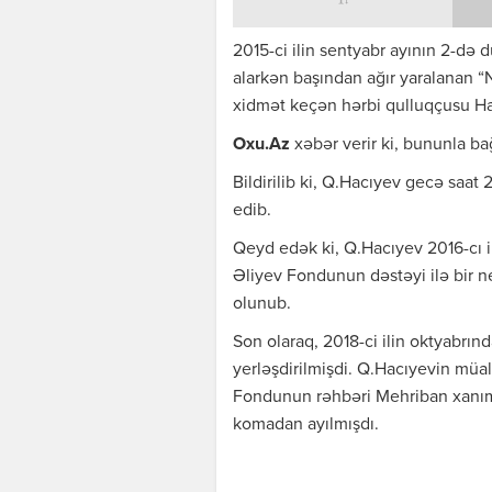
2015-ci ilin sentyabr ayının 2-də
alarkən başından ağır yaralanan “
xidmət keçən hərbi qulluqçusu Ha
Oxu.Az
xəbər verir ki, bununla ba
Bildirilib ki, Q.Hacıyev gecə saat
edib.
Qeyd edək ki, Q.Hacıyev 2016-cı i
Əliyev Fondunun dəstəyi ilə bir 
olunub.
Son olaraq, 2018-ci ilin oktyabrın
yerləşdirilmişdi. Q.Hacıyevin müali
Fondunun rəhbəri Mehriban xanım 
komadan ayılmışdı.