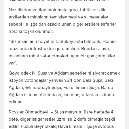
sakinlərin səfərinə növbəti mərhələdə baxıla bilər.
Nazirlikdən verilən məlumata görə, təhlükəsizlik,
ərzilərdən minaların təmizlənməsi və s. məsələlər
səbəbi ilə işğaldan azad olunan digər ərzilərə səfərlər
hələ ki təşkil olunmur:
“Biz insanların həyatını təhlükəyə ata bilmərik. Həmin
ərazilərdə infrastruktur qurulmalıdır. Bundan əlavə,
insanların rahat səfər etmələri üçün bir çox çətinliklər
var”.
Qeyd edək ki, Şuşa və Ağdam şəhərlərini ziyarət etmək
istəyən vətəndaşlar yanvarın 24-dən Bakı-Şuşa, Bakı-
Ağdam, Əhmədbəyli-Şuşa, Füzui limanı-Şuşa, Bərdə-
Ağdam istiqamətlərində açılan marşrutlardan istifadə
edirlər.
Reyslər Əhmədbəyli – Şuşa marşrutu üzrə həftədə 4
dəfə, digər istiqamətlər üzrə isə 2 dəfə olmaqla təşkil
edilir. Füzuli Beynəlxalq Hava Limanı – Şuşa avtobus