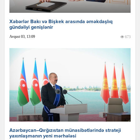
Xəbərlər Bakı və Bişkek arasında əməkdaşlıq
gündəliyi genişlənir
Avqust 03, 13:09
673
Azərbaycan–Qırğızıstan münasibətlərində strateji
yaxınlaşmanın yeni mərhələsi