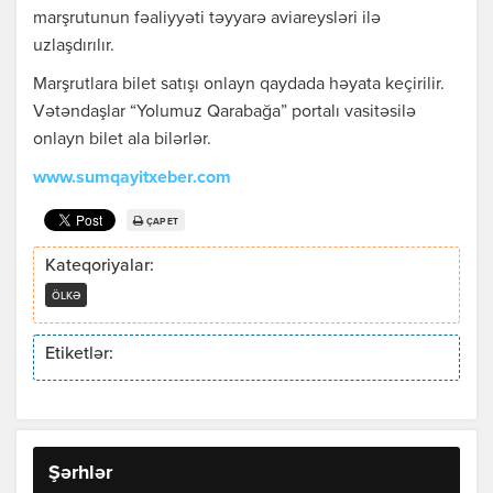
marşrutunun fəaliyyəti təyyarə aviareysləri ilə
uzlaşdırılır.
Marşrutlara bilet satışı onlayn qaydada həyata keçirilir.
Vətəndaşlar “Yolumuz Qarabağa” portalı vasitəsilə
onlayn bilet ala bilərlər.
www.sumqayitxeber.com
ÇAP ET
Kateqoriyalar:
ÖLKƏ
Etiketlər:
Şərhlər