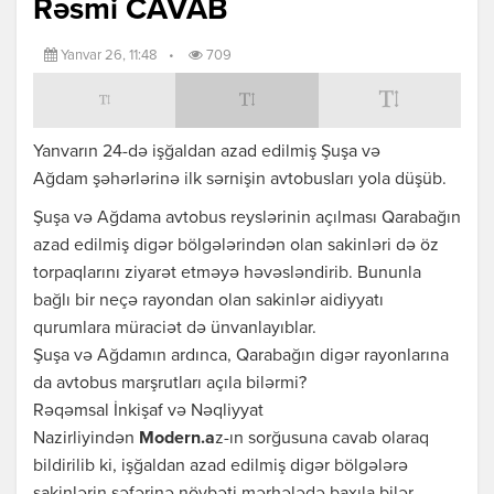
Rəsmi CAVAB
Yanvar 26, 11:48
•
709
Yanvarın 24-də işğaldan azad edilmiş Şuşa və
Ağdam şəhərlərinə ilk sərnişin avtobusları yola düşüb.
Şuşa və Ağdama avtobus reyslərinin açılması Qarabağın
azad edilmiş digər bölgələrindən olan sakinləri də öz
torpaqlarını ziyarət etməyə həvəsləndirib. Bununla
bağlı bir neçə rayondan olan sakinlər aidiyyatı
qurumlara müraciət də ünvanlayıblar.
Şuşa və Ağdamın ardınca, Qarabağın digər rayonlarına
da avtobus marşrutları açıla bilərmi?
Rəqəmsal İnkişaf və Nəqliyyat
Nazirliyindən
Modern.a
z-ın sorğusuna cavab olaraq
bildirilib ki, işğaldan azad edilmiş digər bölgələrə