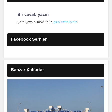
Bir cavab yazın
Şərh yaza bilmək üçün
giriş etməlisiniz
.
Facebook Şərhlər
Bənzər Xəbərlər