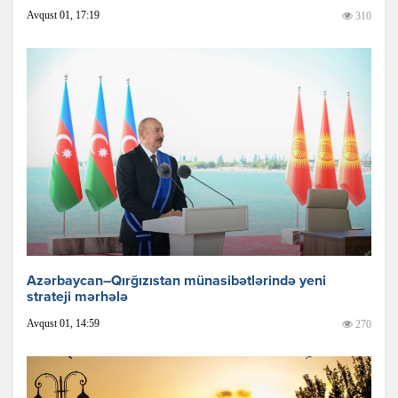
Avqust 01, 17:19
310
Azərbaycan–Qırğızıstan münasibətlərində yeni
strateji mərhələ
Avqust 01, 14:59
270