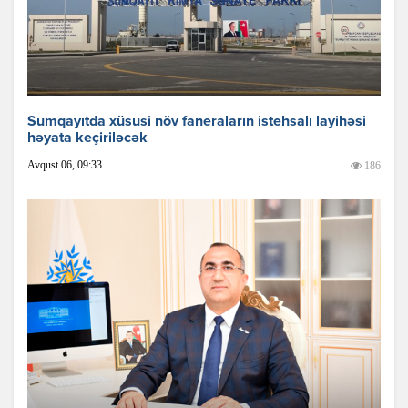
Sumqayıtda xüsusi növ faneraların istehsalı layihəsi
həyata keçiriləcək
Avqust 06, 09:33
186