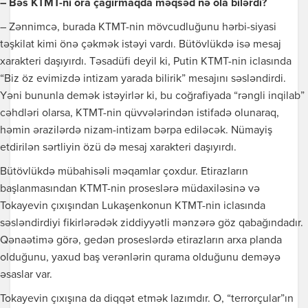
– Bəs KTMT-ni ora çağırmaqda məqsəd nə ola bilərdi?
– Zənnimcə, burada KTMT-nin mövcudluğunu hərbi-siyasi
təşkilat kimi önə çəkmək istəyi vardı. Bütövlükdə isə mesaj
xarakteri daşıyırdı. Təsadüfi deyil ki, Putin KTMT-nin iclasında
“Biz öz evimizdə intizam yarada bilirik” mesajını səsləndirdi.
Yəni bununla demək istəyirlər ki, bu coğrafiyada “rəngli inqilab”
cəhdləri olarsa, KTMT-nin qüvvələrindən istifadə olunaraq,
həmin ərazilərdə nizam-intizam bərpa ediləcək. Nümayiş
etdirilən sərtliyin özü də mesaj xarakteri daşıyırdı.
Bütövlükdə mübahisəli məqamlar çoxdur. Etirazların
başlanmasından KTMT-nin proseslərə müdaxiləsinə və
Tokayevin çıxışından Lukaşenkonun KTMT-nin iclasında
səsləndirdiyi fikirlərədək ziddiyyətli mənzərə göz qabağındadır.
Qənaətimə görə, gedən proseslərdə etirazların arxa planda
olduğunu, yaxud baş verənlərin qurama olduğunu deməyə
əsaslar var.
Tokayevin çıxışına da diqqət etmək lazımdır. O, “terrorçular”ın