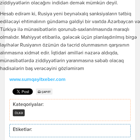
ziddiyyətlərin olacağını indidən demək mümkün deyil.
Hesab edirəm ki, Rusiya yeni beynəlxalq sanksiyaların tətbiq
ediləcəyi ehtimalının gündəmə gəldiyi bir vaxtda Azərbaycan və
Türkiyə ilə münasibətlərin qorunub-saxlanılmasında maraqlı
olmalıdır. Mahiyyət etibarilə, gələcək üçün planlaşdırılmış birgə
layihələr Rusiyanın özünün də təcrid olunmasının qarşısının
alınmasına xidmət edir. İqtidari amilləri nəzərə aldıqda,
münasibətlərdə ziddiyyətlərin yaranmasına səbəb olacaq
hadisələrin baş verəcəyini gözləmirəm
www.sumqayitxeber.com
ÇAP ET
Kateqoriyalar:
ÖLKƏ
Etiketlər: