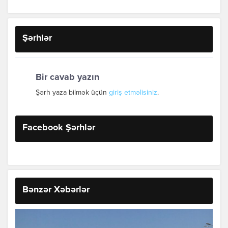
Şərhlər
Bir cavab yazın
Şərh yaza bilmək üçün
giriş etməlisiniz
.
Facebook Şərhlər
Bənzər Xəbərlər