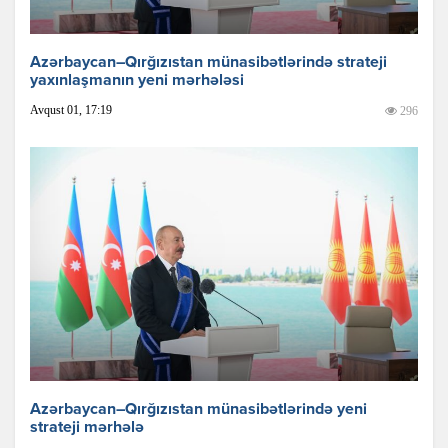
Azərbaycan–Qırğızıstan münasibətlərində strateji
yaxınlaşmanın yeni mərhələsi
Avqust 01, 17:19
296
Azərbaycan–Qırğızıstan münasibətlərində yeni
strateji mərhələ