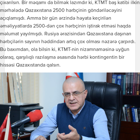
çıxarılsın. Bir məqamı da bilmək lazımdır ki, KTMT baş katibi ilkin
mərhələdə Qazaxıstana 2500 hərbçinin göndəriləcəyini
açıqlamışdı. Amma bir gün ərzində həyata keçirilən
əməliyyatlarda 2500-dən çox hərbçinin iştirak etməsi haqda
məlumat yayılmışdı. Rusiya ərazisindən Qazaxıstana daşınan
hərbçilərin sayının həddindən artıq çox olması nəzərə çarpırdı.
Bu baxımdan, ola bilsin ki, KTMT-nin nizamnaməsinə uyğun
olaraq, qarşılıqlı razılaşma əsasında hərbi kontingentin bir
hissəsi Qazaxıstanda qalsın.