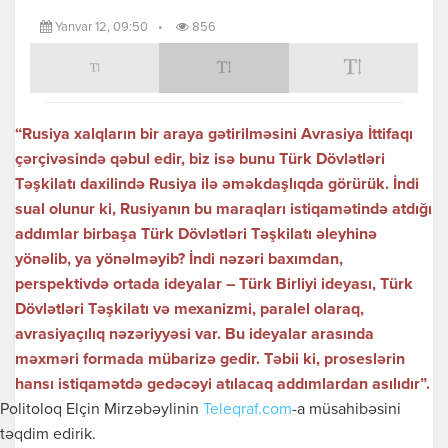
Yanvar 12, 09:50
•
856
“Rusiya xalqların bir araya gətirilməsini Avrasiya İttifaqı
çərçivəsində qəbul edir, biz isə bunu Türk Dövlətləri
Təşkilatı daxilində Rusiya ilə əməkdaşlıqda görürük. İndi
sual olunur ki, Rusiyanın bu maraqları istiqamətində atdığı
addımlar birbaşa Türk Dövlətləri Təşkilatı əleyhinə
yönəlib, ya yönəlməyib? İndi nəzəri baxımdan,
perspektivdə ortada ideyalar – Türk Birliyi ideyası, Türk
Dövlətləri Təşkilatı və mexanizmi, paralel olaraq,
avrasiyaçılıq nəzəriyyəsi var. Bu ideyalar arasında
məxməri formada mübarizə gedir. Təbii ki, proseslərin
hansı istiqamətdə gedəcəyi atılacaq addımlardan asılıdır”.
Politoloq Elçin Mirzəbəylinin
Teleqraf.com
-a müsahibəsini
təqdim edirik.