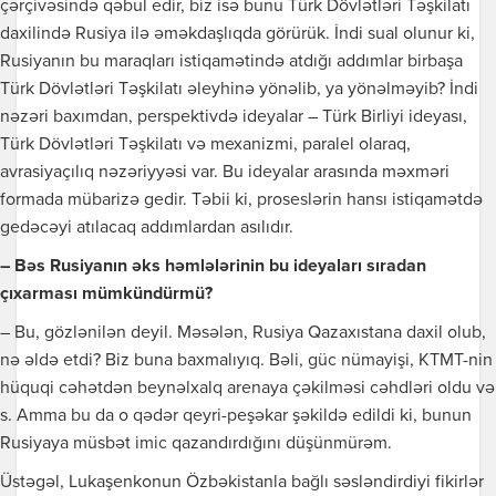
çərçivəsində qəbul edir, biz isə bunu Türk Dövlətləri Təşkilatı
daxilində Rusiya ilə əməkdaşlıqda görürük. İndi sual olunur ki,
Rusiyanın bu maraqları istiqamətində atdığı addımlar birbaşa
Türk Dövlətləri Təşkilatı əleyhinə yönəlib, ya yönəlməyib? İndi
nəzəri baxımdan, perspektivdə ideyalar – Türk Birliyi ideyası,
Türk Dövlətləri Təşkilatı və mexanizmi, paralel olaraq,
avrasiyaçılıq nəzəriyyəsi var. Bu ideyalar arasında məxməri
formada mübarizə gedir. Təbii ki, proseslərin hansı istiqamətdə
gedəcəyi atılacaq addımlardan asılıdır.
– Bəs Rusiyanın əks həmlələrinin bu ideyaları sıradan
çıxarması mümkündürmü?
– Bu, gözlənilən deyil. Məsələn, Rusiya Qazaxıstana daxil olub,
nə əldə etdi? Biz buna baxmalıyıq. Bəli, güc nümayişi, KTMT-nin
hüquqi cəhətdən beynəlxalq arenaya çəkilməsi cəhdləri oldu və
s. Amma bu da o qədər qeyri-peşəkar şəkildə edildi ki, bunun
Rusiyaya müsbət imic qazandırdığını düşünmürəm.
Üstəgəl, Lukaşenkonun Özbəkistanla bağlı səsləndirdiyi fikirlər