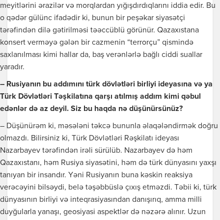
meyitlərini ərazilər və morqlardan yığışdırdıqlarını iddia edir. Bu
o qədər gülünc ifadədir ki, bunun bir peşəkar siyasətçi
tərəfindən dilə gətirilməsi təəccüblü görünür. Qazaxıstana
konsert verməyə gələn bir cazmenin “terrorçu” qismində
saxlanılması kimi hallar da, baş verənlərlə bağlı ciddi suallar
yaradır.
– Rusiyanın bu addımını türk dövlətləri birliyi ideyasına və ya
Türk Dövlətləri Təşkilatına qarşı atılmış addım kimi qəbul
edənlər də az deyil. Siz bu haqda nə düşünürsünüz?
– Düşünürəm ki, məsələni təkcə bununla əlaqələndirmək doğru
olmazdı. Bilirsiniz ki, Türk Dövlətləri Rəşkilatı ideyası
Nazarbayev tərəfindən irəli sürülüb. Nazarbayev də həm
Qazaxıstanı, həm Rusiya siyasətini, həm də türk dünyasını yaxşı
tanıyan bir insandır. Yəni Rusiyanın buna kəskin reaksiya
verəcəyini bilsəydi, belə təşəbbüslə çıxış etməzdi. Təbii ki, türk
dünyasının birliyi və inteqrasiyasından danışırıq, amma milli
duyğularla yanaşı, geosiyasi aspektlər də nəzərə alınır. Uzun