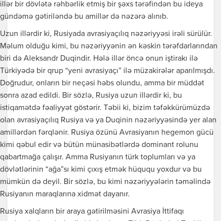
illər bir dövlətə rəhbərlik etmiş bir şəxs tərəfindən bu ideya
gündəmə gətiriləndə bu amillər də nəzərə alınıb.
Uzun illərdir ki, Rusiyada avrasiyaçılıq nəzəriyyəsi irəli sürülür.
Məlum olduğu kimi, bu nəzəriyyənin ən kəskin tərəfdarlarından
biri də Aleksandr Duqindir. Hələ illər öncə onun iştirakı ilə
Türkiyədə bir qrup “yeni avrasiyaçı” ilə müzakirələr aparılmışdı.
Doğrudur, onların bir neçəsi həbs olundu, amma bir müddət
sonra azad edildi. Bir sözlə, Rusiya uzun illərdir ki, bu
istiqamətdə fəaliyyət göstərir. Təbii ki, bizim təfəkkürümüzdə
olan avrasiyaçılıq Rusiya və ya Duqinin nəzəriyyəsində yer alan
amillərdən fərqlənir. Rusiya özünü Avrasiyanın hegemon gücü
kimi qəbul edir və bütün münasibətlərdə dominant rolunu
qabartmağa çalışır. Amma Rusiyanın türk toplumları və ya
dövlətlərinin “ağa”sı kimi çıxış etmək hüququ yoxdur və bu
mümkün də deyil. Bir sözlə, bu kimi nəzəriyyələrin təməlində
Rusiyanın maraqlarına xidmət dayanır.
Rusiya xalqların bir araya gətirilməsini Avrasiya İttifaqı