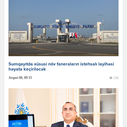
Sumqayıtda xüsusi növ faneraların istehsalı layihəsi
həyata keçiriləcək
Avqust 06, 09:33
150