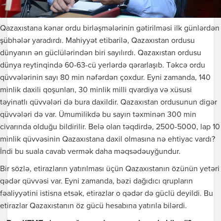
Qazaxıstana kənar ordu birləşmələrinin gətirilməsi ilk günlərdən
şübhələr yaradırdı. Mahiyyət etibarilə, Qazaxıstan ordusu
dünyanın ən güclülərindən biri sayılırdı. Qazaxıstan ordusu
dünya reytinqində 60-63-cü yerlərdə qərarlaşıb. Təkcə ordu
qüvvələrinin sayı 80 min nəfərdən çoxdur. Eyni zamanda, 140
minlik daxili qoşunları, 30 minlik milli qvardiya və xüsusi
təyinatlı qüvvələri də bura daxildir. Qazaxıstan ordusunun digər
qüvvələri də var. Ümumilikdə bu sayın təxminən 300 min
civarında olduğu bildirilir. Belə olan təqdirdə, 2500-5000, lap 10
minlik qüvvəsinin Qazaxıstana daxil olmasına nə ehtiyac vardı?
İndi bu suala cavab vermək daha məqsədəuyğundur.
Bir sözlə, etirazların yatırılması üçün Qazaxıstanın özünün yetəri
qədər qüvvəsi var. Eyni zamanda, bəzi dağıdıcı qrupların
fəaliyyətini istisna etsək, etirazlar o qədər də güclü deyildi. Bu
etirazlar Qazaxıstanın öz gücü hesabına yatırıla bilərdi.