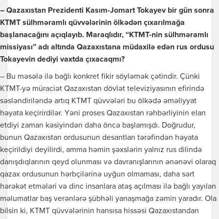
– Qazaxıstan Prezidenti Kasım-Jomart Tokayev bir gün sonra
KTMT sülhməramlı qüvvələrinin ölkədən çıxarılmağa
başlanacağını açıqlayıb. Maraqlıdır, “KTMT-nin sülhməramlı
missiyası” adı altında Qazaxıstana müdaxilə edən rus ordusu
Tokayevin dediyi vaxtda çıxacaqmı?
– Bu məsələ ilə bağlı konkret fikir söyləmək çətindir. Çünki
KTMT-yə müraciət Qazaxıstan dövlət televiziyasının efirində
səsləndiriləndə artıq KTMT qüvvələri bu ölkədə əməliyyat
həyata keçirirdilər. Yəni proses Qazaxıstan rəhbərliyinin elan
etdiyi zaman kəsiyindən daha öncə başlamışdı. Doğrudur,
bunun Qazaxıstan ordusunun desantları tərəfindən həyata
keçirildiyi deyilirdi, amma həmin şəxslərin yalnız rus dilində
danışdıqlarının qeyd olunması və davranışlarının ənənəvi olaraq
qazax ordusunun hərbçilərinə uyğun olmaması, daha sərt
hərəkət etmələri və dinc insanlara atəş açılması ilə bağlı yayılan
məlumatlar baş verənlərə şübhəli yanaşmağa zəmin yaradır. Ola
bilsin ki, KTMT qüvvələrinin hansısa hissəsi Qazaxıstandan