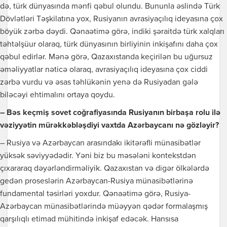
də, türk dünyasında mənfi qəbul olundu. Bununla əslində Türk
Dövlətləri Təşkilatına yox, Rusiyanın avrasiyaçılıq ideyasına çox
böyük zərbə dəydi. Qənaətimə görə, indiki şəraitdə türk xalqları
təhtəlşüur olaraq, türk dünyasının birliyinin inkişafını daha çox
qəbul edirlər. Mənə görə, Qazaxıstanda keçirilən bu uğursuz
əməliyyatlar nəticə olaraq, avrasiyaçılıq ideyasına çox ciddi
zərbə vurdu və əsas təhlükənin yenə də Rusiyadan gələ
biləcəyi ehtimalını ortaya qoydu.
– Bəs keçmiş sovet coğrafiyasında Rusiyanın birbaşa rolu ilə
vəziyyətin mürəkkəbləşdiyi vaxtda Azərbaycanı nə gözləyir?
– Rusiya və Azərbaycan arasındakı ikitərəfli münasibətlər
yüksək səviyyədədir. Yəni biz bu məsələni kontekstdən
çıxararaq dəyərləndirməliyik. Qazaxıstan və digər ölkələrdə
gedən proseslərin Azərbaycan-Rusiya münasibətlərinə
fundamental təsirləri yoxdur. Qənaətimə görə, Rusiya-
Azərbaycan münasibətlərində müəyyən qədər formalaşmış
qarşılıqlı etimad mühitində inkişaf edəcək. Hansısa