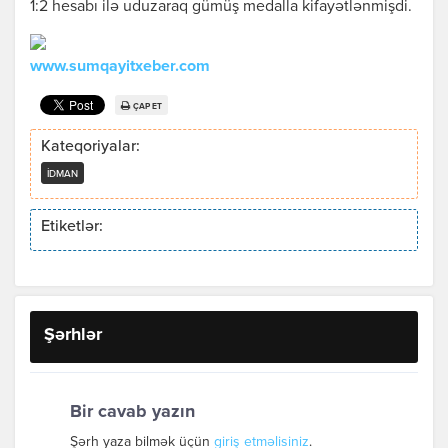
1:2 hesabı ilə uduzaraq gümüş medalla kifayətlənmişdi.
www.sumqayitxeber.com
ÇAP ET
Kateqoriyalar:
İDMAN
Etiketlər:
Şərhlər
Bir cavab yazın
Şərh yaza bilmək üçün
giriş etməlisiniz
.