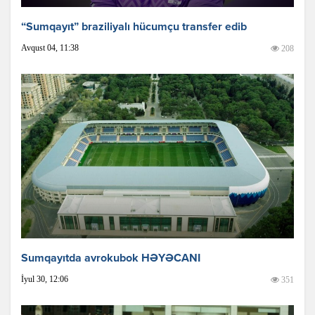
“Sumqayıt” braziliyalı hücumçu transfer edib
Avqust 04, 11:38
208
Sumqayıtda avrokubok HƏYƏCANI
İyul 30, 12:06
351