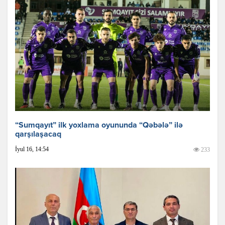
“Sumqayıt” ilk yoxlama oyununda “Qəbələ” ilə
qarşılaşacaq
İyul 16, 14:54
233