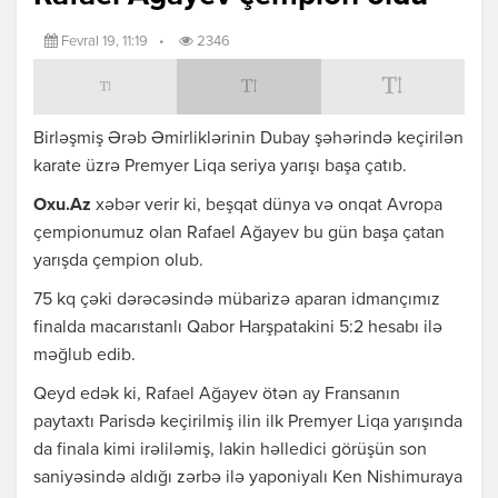
Fevral 19, 11:19
•
2346
Birləşmiş Ərəb Əmirliklərinin Dubay şəhərində keçirilən
karate üzrə Premyer Liqa seriya yarışı başa çatıb.
Oxu.Az
xəbər verir ki, beşqat dünya və onqat Avropa
çempionumuz olan Rafael Ağayev bu gün başa çatan
yarışda çempion olub.
75 kq çəki dərəcəsində mübarizə aparan idmançımız
finalda macarıstanlı Qabor Harşpatakini 5:2 hesabı ilə
məğlub edib.
Qeyd edək ki, Rafael Ağayev ötən ay Fransanın
paytaxtı Parisdə keçirilmiş ilin ilk Premyer Liqa yarışında
da finala kimi irəliləmiş, lakin həlledici görüşün son
saniyəsində aldığı zərbə ilə yaponiyalı Ken Nishimuraya