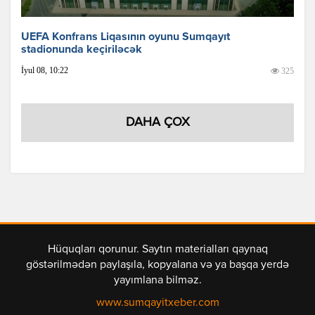
UEFA Konfrans Liqasının oyunu Sumqayıt
stadionunda keçiriləcək
İyul 08, 10:22
325
DAHA ÇOX
Hüquqları qorunur. Saytın materialları qaynaq
göstərilmədən paylaşıla, kopyalana və ya başqa yerdə
yayımlana bilməz.
www.sumqayitxeber.com