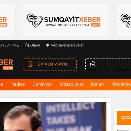
ƏTLƏRİMİZ
Əlaqə
Veb saytına əlavə et
EV ALQI-SATQI
kə
Hadisə
Cəmiyyət
İqtisadiyyat
İdman
Mədəniyy
ÇOX