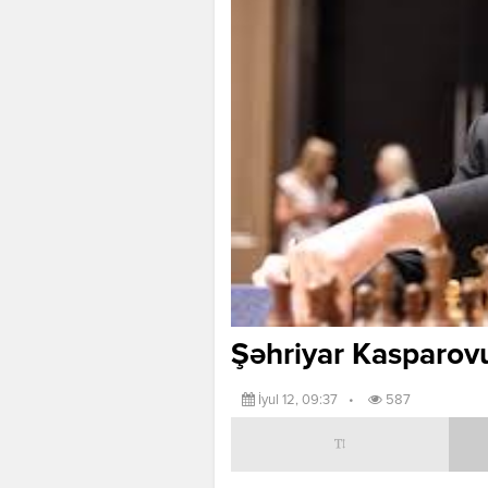
Şəhriyar Kasparov
İyul 12, 09:37
•
587