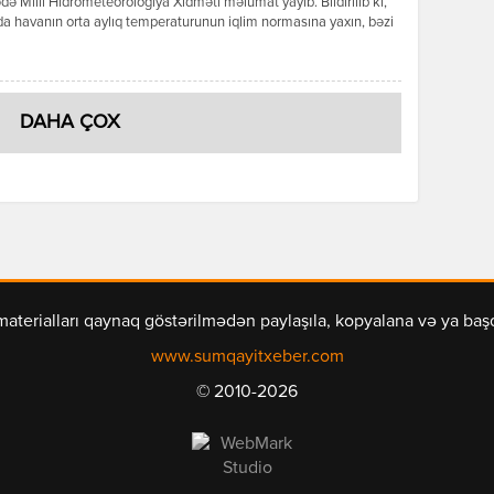
də Milli Hidrometeorologiya Xidməti məlumat yayıb. Bildirilib ki,
a havanın orta aylıq temperaturunun iqlim normasına yaxın, bəzi
ə isə bir qədər yüksək olacağı gözlənilir. Aylıq yağıntının
nın əsasən iqlim normasına yaxın olacağı ehtimal olunur. Ayın ilk
ndə ölkə ərazisində əksər rayonlarda əsasən yağmursuz hava […]
DAHA ÇOX
materialları qaynaq göstərilmədən paylaşıla, kopyalana və ya ba
www.sumqayitxeber.com
© 2010-2026