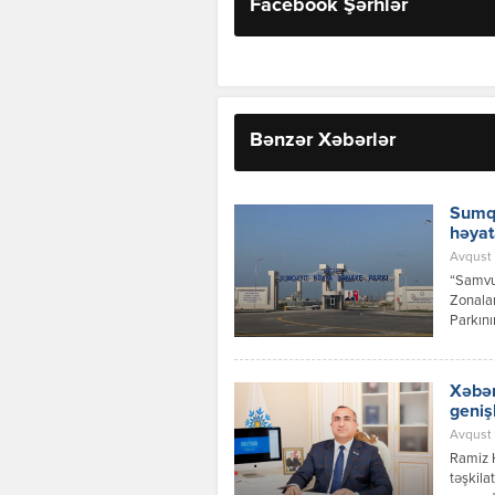
Facebook Şərhlər
Bənzər Xəbərlər
Sumqa
həyat
Avqust 
“Samvud
Zonalar
Parkını
investi
layihəs
Xəbər
geniş
Avqust 
Ramiz 
təşkila