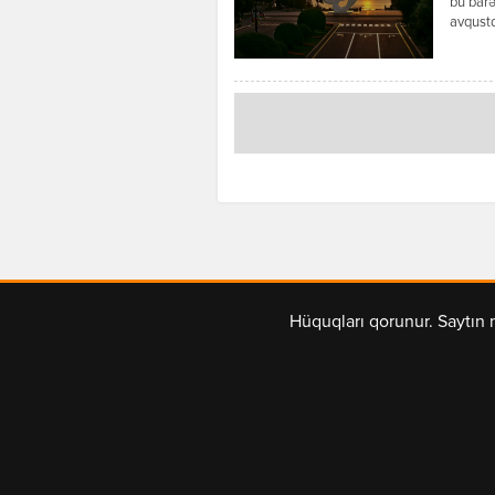
bu barə
avqustd
yerlərd
miqdarı
günləri
Hüquqları qorunur. Saytın 