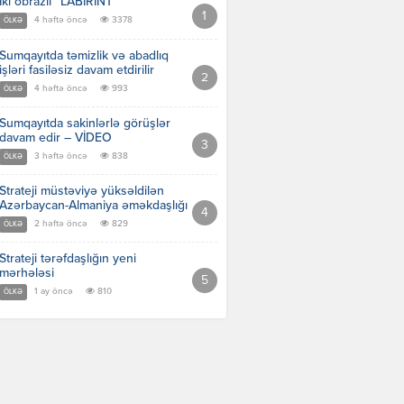
İki obrazlı “LABİRİNT”
4 həftə öncə
3378
ÖLKƏ
Sumqayıtda təmizlik və abadlıq
işləri fasiləsiz davam etdirilir
4 həftə öncə
993
ÖLKƏ
Sumqayıtda sakinlərlə görüşlər
davam edir – VİDEO
3 həftə öncə
838
ÖLKƏ
Strateji müstəviyə yüksəldilən
Azərbaycan-Almaniya əməkdaşlığı
2 həftə öncə
829
ÖLKƏ
Strateji tərəfdaşlığın yeni
mərhələsi
1 ay öncə
810
ÖLKƏ