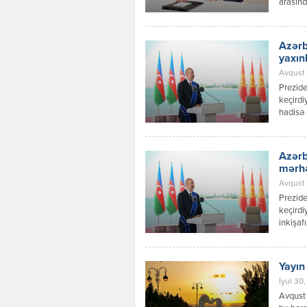
arasınd
inkişaf
Azərbay
Respubl
Azərb
qaydalar
yaxın
Avqust 0
Prezide
keçirdi
hadisə 
prosesl
münasib
verilən
Azərb
dialoqu
mərh
Avqust 
Prezide
keçirdi
inkişaf
bilər. 
sənədlə
tərəflə
Yayın
müttəfi
İyul 30,
“Müttəf
Avqust 