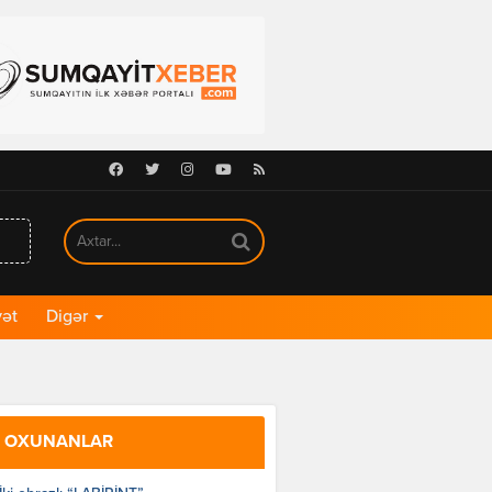
Facebook
Twitter
Instagram
Youtube
RSS
ət
Digər
 OXUNANLAR