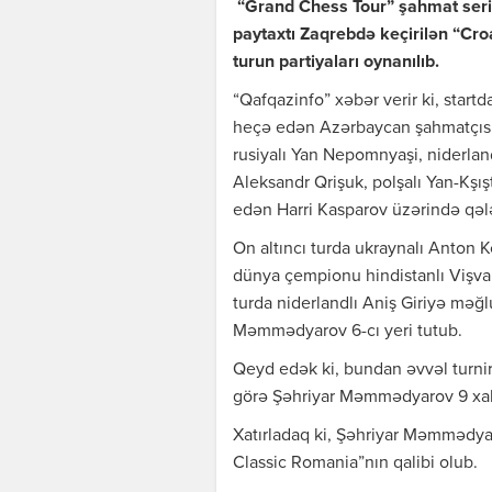
“Grand Chess Tour” şahmat seri
paytaxtı Zaqrebdə keçirilən “Cro
turun partiyaları oynanılıb.
“Qafqazinfo” xəbər verir ki, start
heçə edən Azərbaycan şahmatçısı
rusiyalı Yan Nepomnyaşi, niderlan
Aleksandr Qrişuk, polşalı Yan-Kşı
edən Harri Kasparov üzərində qəl
On altıncı turda ukraynalı Anton
dünya çempionu hindistanlı Vişv
turda niderlandlı Aniş Giriyə məğl
Məmmədyarov 6-cı yeri tutub.
Qeyd edək ki, bundan əvvəl turnir 
görə Şəhriyar Məmmədyarov 9 xalla
Xatırladaq ki, Şəhriyar Məmmədyar
Classic Romania”nın qalibi olub.