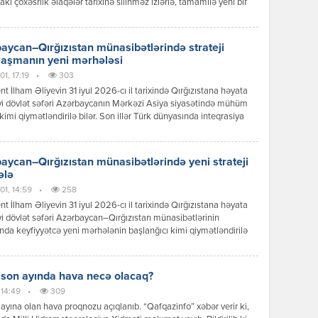
akı çoxəsrlik əlaqələr tarixinə silinməz izlərlə, tamamilə yeni bir
 mərhələsinin başlanğıcı kimi əbədi olaraq həkk olundu.
can Respublikasının Prezidenti İlham Əliyevin Qırğız
ikasına reallaşdırdığı bu tarixi səfər sadəcə diplomatik protokol
aycan–Qırğızıstan münasibətlərində strateji
ının icrası deyildi; bu, ortaq köklərə, […]
laşmanın yeni mərhələsi
1, 17:19
•
303
nt İlham Əliyevin 31 iyul 2026-cı il tarixində Qırğızıstana həyata
yi dövlət səfəri Azərbaycanın Mərkəzi Asiya siyasətində mühüm
kimi qiymətləndirilə bilər. Son illər Türk dünyasında inteqrasiya
ərinin sürətlənməsi fonunda Bakı ilə Bişkek arasında
ətlər də yeni məzmun qazanır. Dövlət başçılarının görüşü zamanı
 mesajlar və əldə olunan razılaşmalar göstərir ki, iki ölkə siyasi
aycan–Qırğızıstan münasibətlərində yeni strateji
 […]
ələ
01, 14:59
•
258
nt İlham Əliyevin 31 iyul 2026-cı il tarixində Qırğızıstana həyata
yi dövlət səfəri Azərbaycan–Qırğızıstan münasibətlərinin
ında keyfiyyətcə yeni mərhələnin başlanğıcı kimi qiymətləndirilə
Səfər çərçivəsində keçirilən yüksək səviyyəli görüşlər, imzalanan
r, qəbul edilən qərarlar və verilən siyasi mesajlar göstərir ki,
r əməkdaşlığı ənənəvi dostluq münasibətlərindən strateji
 son ayında hava necə olacaq?
qlik səviyyəsinə yüksəltmək əzmindədir. Prezident İlham Əliyevin
 14:49
•
309
iqlik münasibətləri […]
ayına olan hava proqnozu açıqlanıb. “Qafqazinfo” xəbər verir ki,