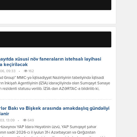
yıtda xüsusi növ faneraların istehsalı layihəsi
a keçiriləcək
06, 09:33
•
162
 Group” MMC-yə İqtisadiyyat Nazirliyinin tabeliyində İqtisadi
ın İnkişafı Agentliyinin (İZİA) idarəçiliyində olan Sumqayıt Sənaye
n rezidenti statusu verilib. İZİA-dan AZƏRTAC-a bildirilib ki,
siya dəyəri 8,2 milyon manat olan xüsusi növ faneraların istehsalı
i çərçivəsində 100-dən çox iş yerinin yaradılması nəzərdə tutulur.
lər Bakı və Bişkek arasında əməkdaşlıq gündəliyi
lənir
03, 13:09
•
649
Hüseynov YAP İdarə Heyətinin üzvü, YAP Sumqayıt şəhər
tının sədri 2026-cı il iyulun 31-i Azərbaycan və Qırğızıstan