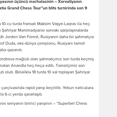
yasının üçüncü mərhələsinin – Xorvatiyanın
atia Grand Chess Tour”un blits turnirində son 9
da 10-cu turda fransalı Maksim Vaşye-Laqrav ilə heç-
 Şəhriyar Məmmədyarov sonrakı qarşılaşmalarda
dlı Jorden Van Forest, Rusiyanın daha bir şahmatçısı
ştof Duda, eks-dünya çempionu, Rusiyanı təmsil
əbə qazanıb.
 Korobova məğlub olan şahmatçımız son turda keçmiş
anatan Anandla heç-heçə edib. Təmsilçimiz son
ub olub. Beləliklə 18 turda 10 xal toplayan Şəhriyar
çərçivəsində rapid yarışı keçirilib. Yekun nəticələrə
 6-cı yerdə qərarlaşıb.
ov seriyanın birinci yarışının – “Superbet Chess