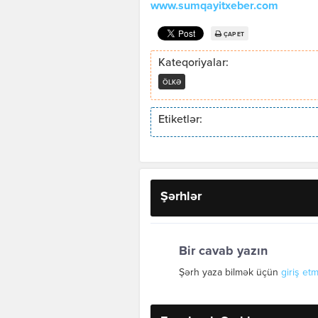
www.sumqayitxeber.com
ÇAP ET
Kateqoriyalar:
ÖLKƏ
Etiketlər:
Şərhlər
Bir cavab yazın
Şərh yaza bilmək üçün
giriş etm