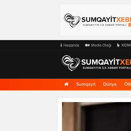
Haqqında
Media Otağı
XİDM
Ana
Sumqayıt
Dünya
Öl
Səhifə