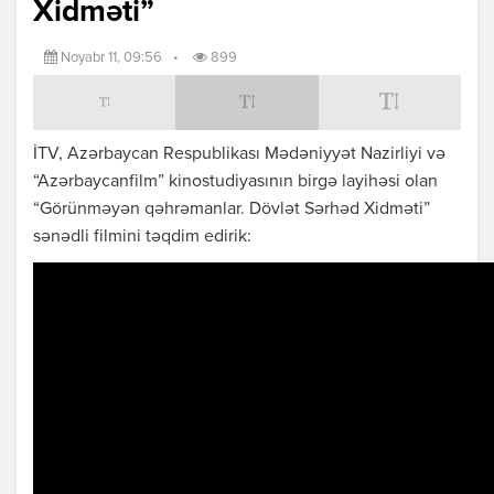
Xidməti”
Noyabr 11, 09:56
•
899
İTV, Azərbaycan Respublikası Mədəniyyət Nazirliyi və
“Azərbaycanfilm” kinostudiyasının birgə layihəsi olan
“Görünməyən qəhrəmanlar. Dövlət Sərhəd Xidməti”
sənədli filmini təqdim edirik: