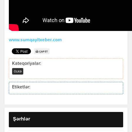
www.sumqayitxeber.com
ÇAP ET
Kateqoriyalar:
ÖLKƏ
Etiketlər:
Şərhlər