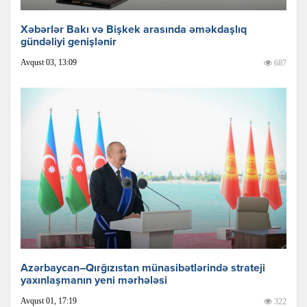
Xəbərlər Bakı və Bişkek arasında əməkdaşlıq
gündəliyi genişlənir
Avqust 03, 13:09
687
Azərbaycan–Qırğızıstan münasibətlərində strateji
yaxınlaşmanın yeni mərhələsi
Avqust 01, 17:19
322