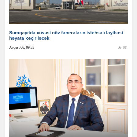
Sumqayıtda xüsusi növ faneraların istehsalı layihəsi
həyata keçiriləcək
Avqust 06, 09:33
191