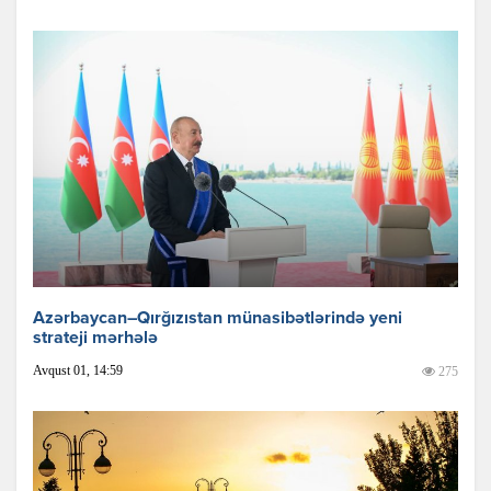
Azərbaycan–Qırğızıstan münasibətlərində yeni
strateji mərhələ
Avqust 01, 14:59
275