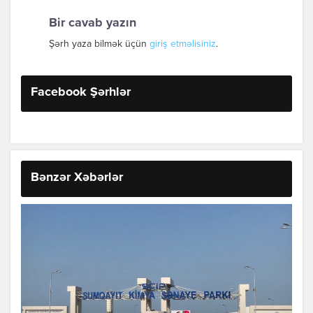
Bir cavab yazın
Şərh yaza bilmək üçün
giriş etməlisiniz
.
Facebook Şərhlər
Bənzər Xəbərlər