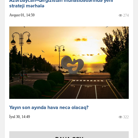
Azərbaycan–Qırğızıstan münasibətlərində yeni
strateji mərhələ
Avqust 01, 14:59
274
Yayın son ayında hava necə olacaq?
İyul 30, 14:49
322