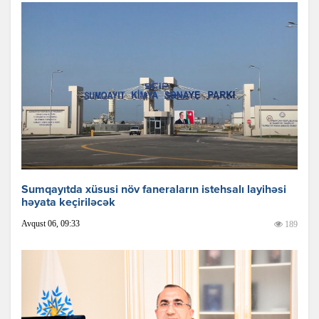
Sumqayıtda xüsusi növ faneraların istehsalı layihəsi
həyata keçiriləcək
Avqust 06, 09:33
189