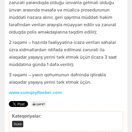
zərurəti yarandıqda olduğu ünvanla getməli olduğu
ünvan arasında məsafə və müalicə prosedurunun
müddəti nəzərə alınır, geri qayıtma müddəti həkim
tərəfindən verilən arayışla müəyyən edilir və zərurət
olduqda polis əməkdaşlarına təqdim edilir);
2 rəqəmi – hazırda fəaliyyətinə icazə verilən sahələr
üzrə xidmətlərdən istifadə edilməsi zərurəti ilə
əlaqədar yaşayış yerini tərk etmək üçün (icazə 3 saat
müddətinə gündə 1 dəfə verilir);
3 rəqəmi – yaxın qohumunun dəfnində iştirakla
əlaqədar yaşayış yerini tərk etmək üçün.
www.sumqayitxeber.com
ÇAP ET
Kateqoriyalar:
ÖLKƏ