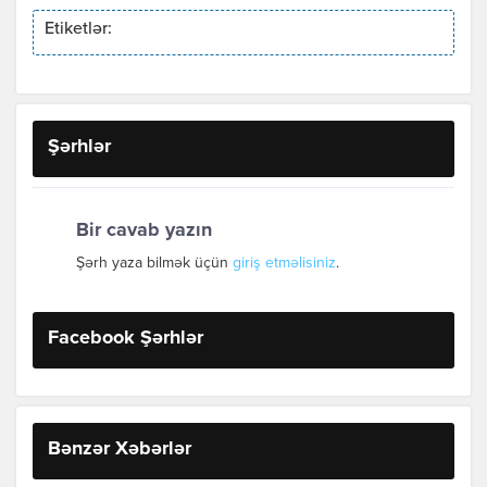
Etiketlər:
Şərhlər
Bir cavab yazın
Şərh yaza bilmək üçün
giriş etməlisiniz
.
Facebook Şərhlər
Bənzər Xəbərlər