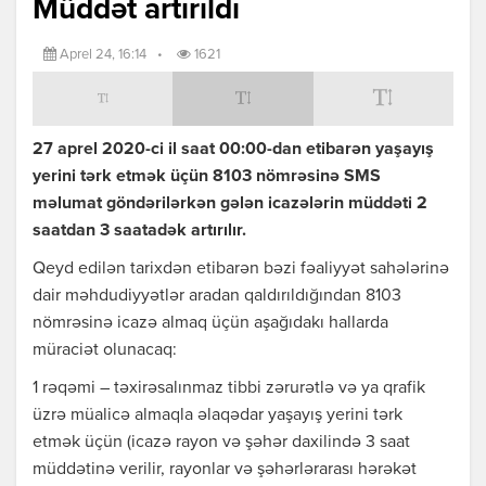
Müddət artırıldı
Aprel 24, 16:14
•
1621
27 aprel 2020-ci il saat 00:00-dan etibarən yaşayış
yerini tərk etmək üçün 8103 nömrəsinə SMS
məlumat göndərilərkən gələn icazələrin müddəti 2
saatdan 3 saatadək artırılır.
Qeyd edilən tarixdən etibarən bəzi fəaliyyət sahələrinə
dair məhdudiyyətlər aradan qaldırıldığından 8103
nömrəsinə icazə almaq üçün aşağıdakı hallarda
müraciət olunacaq:
1 rəqəmi – təxirəsalınmaz tibbi zərurətlə və ya qrafik
üzrə müalicə almaqla əlaqədar yaşayış yerini tərk
etmək üçün (icazə rayon və şəhər daxilində 3 saat
müddətinə verilir, rayonlar və şəhərlərarası hərəkət