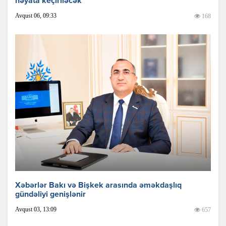
həyata keçiriləcək
Avqust 06, 09:33
168
Xəbərlər Bakı və Bişkek arasında əməkdaşlıq
gündəliyi genişlənir
Avqust 03, 13:09
657