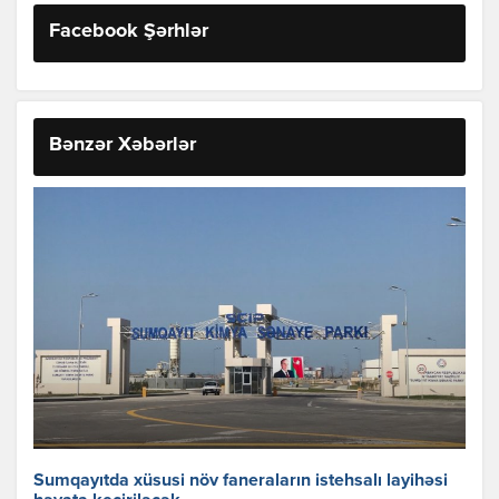
Facebook Şərhlər
Bənzər Xəbərlər
Sumqayıtda xüsusi növ faneraların istehsalı layihəsi