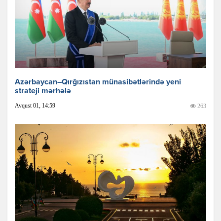
Azərbaycan–Qırğızıstan münasibətlərində yeni
strateji mərhələ
Avqust 01, 14:59
263