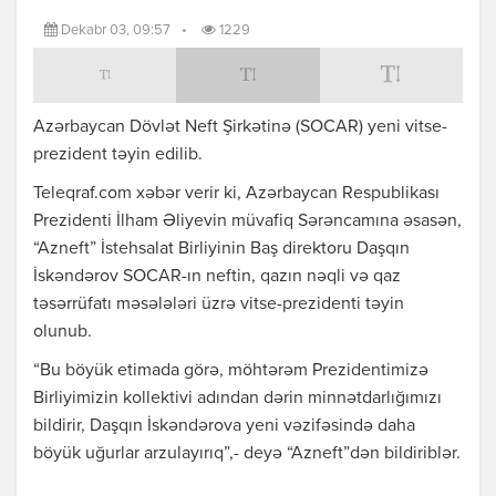
Dekabr 03, 09:57
•
1229
Azərbaycan Dövlət Neft Şirkətinə (SOCAR) yeni vitse-
prezident təyin edilib.
Teleqraf.com xəbər verir ki, Azərbaycan Respublikası
Prezidenti İlham Əliyevin müvafiq Sərəncamına əsasən,
“Azneft” İstehsalat Birliyinin Baş direktoru Daşqın
İskəndərov SOCAR-ın neftin, qazın nəqli və qaz
təsərrüfatı məsələləri üzrə vitse-prezidenti təyin
olunub.
“Bu böyük etimada görə, möhtərəm Prezidentimizə
Birliyimizin kollektivi adından dərin minnətdarlığımızı
bildirir, Daşqın İskəndərova yeni vəzifəsində daha
böyük uğurlar arzulayırıq”,- deyə “Azneft”dən bildiriblər.