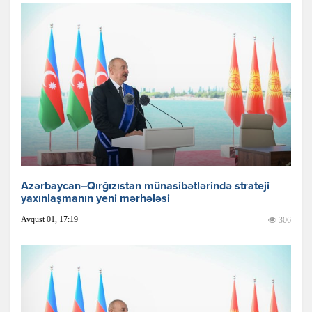
Azərbaycan–Qırğızıstan münasibətlərində strateji
yaxınlaşmanın yeni mərhələsi
Avqust 01, 17:19
306