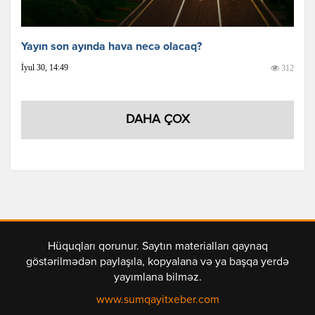
Yayın son ayında hava necə olacaq?
İyul 30, 14:49
312
DAHA ÇOX
Hüquqları qorunur. Saytın materialları qaynaq
göstərilmədən paylaşıla, kopyalana və ya başqa yerdə
yayımlana bilməz.
www.sumqayitxeber.com