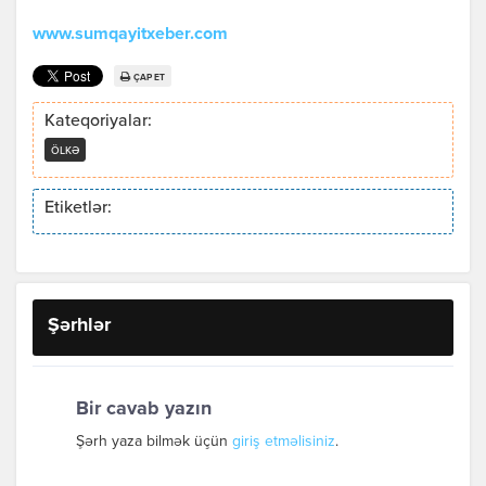
www.sumqayitxeber.com
ÇAP ET
Kateqoriyalar:
ÖLKƏ
Etiketlər:
Şərhlər
Bir cavab yazın
Şərh yaza bilmək üçün
giriş etməlisiniz
.