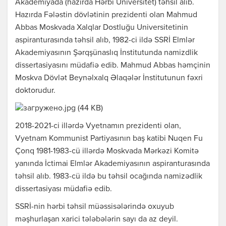
Akademiyada (hazırda Hərbi Universitet) təhsil alıb.
Hazırda Fələstin dövlətinin prezidenti olan Mahmud
Abbas Moskvada Xalqlar Dostluğu Universitetinin
aspiranturasında təhsil alıb, 1982-ci ildə SSRİ Elmlər
Akademiyasının Şərqşünaslıq İnstitutunda namizdlik
dissertasiyasını müdafiə edib. Mahmud Abbas həmçinin
Moskva Dövlət Beynəlxalq Əlaqələr İnstitutunun fəxri
doktorudur.
2018-2021-ci illərdə Vyetnamın prezidenti olan,
Vyetnam Kommunist Partiyasının baş katibi Nuqen Fu
Çonq 1981-1983-cü illərdə Moskvada Mərkəzi Komitə
yanında İctimai Elmlər Akademiyasının aspiranturasında
təhsil alıb. 1983-cü ildə bu təhsil ocağında namizədlik
dissertasiyası müdafiə edib.
SSRİ-nin hərbi təhsil müəssisələrində oxuyub
məşhurlaşan xarici tələbələrin sayı da az deyil.