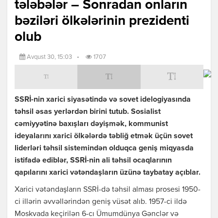
tələbələr – Sonradan onların
bəziləri ölkələrinin prezidenti
olub
Avqust 30, 15:03
•
1707
SSRİ-nin xarici siyasətində və sovet idelogiyasında
təhsil əsas yerlərdən birini tutub. Sosialist
cəmiyyətinə baxışları dəyişmək, kommunist
ideyalarını xarici ölkələrdə təbliğ etmək üçün sovet
liderləri təhsil sistemindən olduqca geniş miqyasda
istifadə ediblər, SSRİ-nin ali təhsil ocaqlarının
qapılarını xarici vətəndaşların üzünə taybatay açıblar.
Xarici vətəndaşların SSRİ-də təhsil alması prosesi 1950-
ci illərin əvvəllərindən geniş vüsət alıb. 1957-ci ildə
Moskvada keçirilən 6-cı Ümumdünya Gənclər və