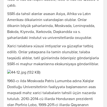
çatıb.
SSRİ-də təhsil alanlar əsasən Asiya, Afrika və Latın
Amerikası ölkələrinin vətəndaşları olublar. Onlar
ölkənin böyük şəhərlərində, Moskvada, Leninqradda,
Bakıda, Kiyevdə, Xarkovda, Daşkənddə və s.
şəhərlərdəki instutut və universitetlərdə oxuyublar.
Xarici tələblərə xüsusi imtiyazlar və güzəştlər tətbiq
edilib. Onlar yataqxana ilə təmin olunublar, tələbə
təqaüdü alıblar, tətil günlərində ödənişsiz göndərişlərlə
SSRİ-ni məşhur məkanlarına ekskursiyaya göndəriliblər.
1960-cı ildə Moskvada Patris Lumumba adına Xalqlar
Dostluğu Universitetinin fəaliyyətə başlamasının əsas
məqsədi məhz xarici tələbələrin təhsili üçün nəzərdə
tutulub. 2010-2014-cü illərdə Hondurasın prezidenti
olan Porfirio Lobo, 1999-2011-ci illərdə Qayananın