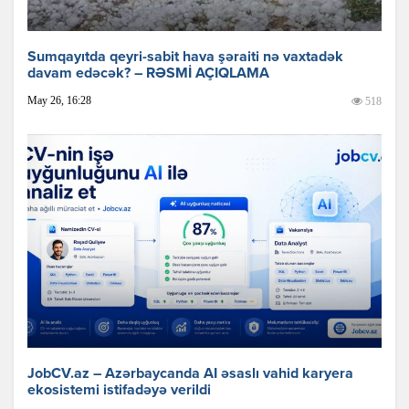
Sumqayıtda qeyri-sabit hava şəraiti nə vaxtadək
davam edəcək? – RƏSMİ AÇIQLAMA
May 26, 16:28
518
JobCV.az – Azərbaycanda AI əsaslı vahid karyera
ekosistemi istifadəyə verildi