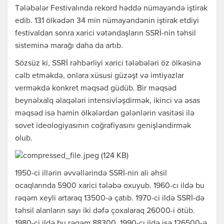
Tələbələr Festivalında rekord həddə nümayəndə iştirak
edib. 131 ölkədən 34 min nümayəndənin iştirak etdiyi
festivaldan sonra xarici vətəndaşların SSRİ-nin təhsil
sisteminə marağı daha da artıb.
Sözsüz ki, SSRİ rəhbərliyi xarici tələbələri öz ölkəsinə
cəlb etməkdə, onlara xüsusi güzəşt və imtiyazlar
verməkdə konkret məqsəd güdüb. Bir məqsəd
beynəlxalq əlaqələri intensivləşdirmək, ikinci və əsas
məqsəd isə həmin ölkələrdən gələnlərin vasitəsi ilə
sovet ideologiyasının coğrafiyasını genişləndirmək
olub.
1950-ci illərin əvvəllərində SSRİ-nin ali əhsil
ocaqlarında 5900 xarici tələbə oxuyub. 1960-cı ildə bu
rəqəm xeyli artaraq 13500-ə çatıb. 1970-ci ildə SSRİ-də
təhsil alanların sayı iki dəfə çoxalaraq 26000-i ötüb.
1980-ci ildə bu rəqəm 88300, 1990-cı ildə isə 126500-ə