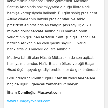
karyerasının acınacaqlı sona çatmasıdır. Məsələn,
Santuş Anqolada hakimiyyətdə olduğu illərdə adı
həmişə korrupsiyada hallanıb. Bu gün sabiq prezident
Afrika ölkələrinin hazırki prezidentləri və sabiq
prezidentləri arasında ən zəngin şəxs sayılır, o, 20
milyard dollar sərvətə sahibdir. Bu məbləğ onun
varıdatının görünən tərəfidir. Santuşun qızı İzabel isə
hazırda Afrikanın ən varlı qadını sayılır. O, xarici
banklarda 2.3 milyard dollara sahibdir.
Moskva təhsili alan Hüsnü Mübarəkin də son aqibəti
hamıya məlumdur. Hafiz Əsədin ölkəsi və oğli Bəşər
Əsəd üçün qoyub getdiyi problemlər də göz önündədir.
Göründüyü SSRİ-nin “uğurlu” təhsili xarici tələbələrə
heç də uğurlu gələcək zəmanəti verməyib.
İlham Cəmiloğlu, Musavat.com
www.sumqayitxeber.com