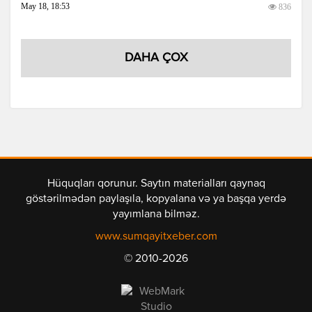
May 18, 18:53
836
DAHA ÇOX
Hüquqları qorunur. Saytın materialları qaynaq
göstərilmədən paylaşıla, kopyalana və ya başqa yerdə
yayımlana bilməz.
www.sumqayitxeber.com
© 2010-2026