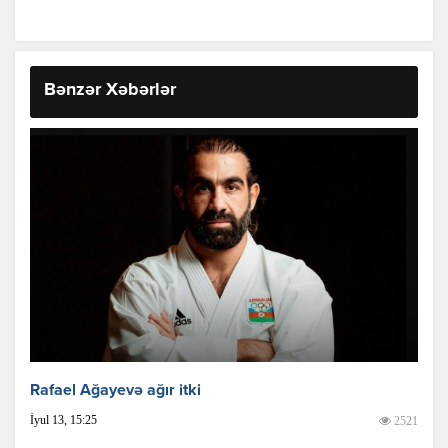
Bənzər Xəbərlər
Rafael Ağayevə ağır itki
İyul 13, 15:25
2521