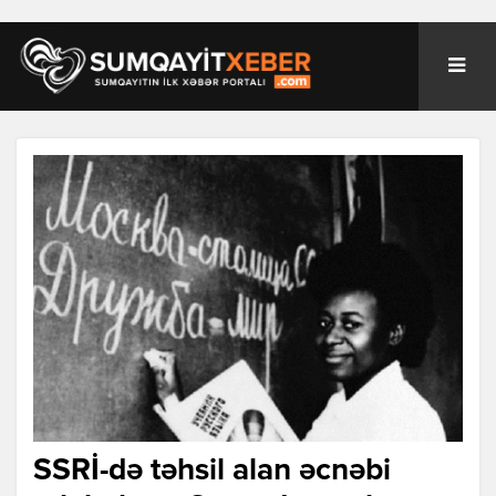
SSRİ-də təhsil alan əcnəbi