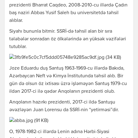
prezidenti Bharrat Caqdeo, 2008-2010-cu illərdə Çadın
baş naziri Abbas Yusif Saleh bu universitetdə təhsil
alıblar.
Siyahı bununla bitmir. SSRİ-də təhsil alan bir sıra
tələbələr sonradan öz ölkələrində ən yüksək vəzifələri
tutublar.
Joze Eduardu duş Santuş 1963-1969-cu illərdə Bakıda,
Azərbaycan Neft və Kimya İnstitutunda təhsil alıb. Bir
gün də olsun öz ixtisası üzrə işləməyən Santuş 1979-cu
ildən 2017-ci ilə qədər Anqolanın prezidenti olub.
Anqolanın hazırkı prezidenti, 2017-ci ildə Santuşu
əvəzləyən Juan Lorensu da SSRİ-nin “yetirməsi”dir.
O, 1978-1982-ci illərdə Lenin adına Hərbi-Siyasi