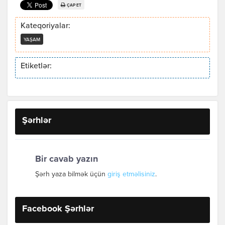
ÇAP ET
Kateqoriyalar:
YAŞAM
Etiketlər:
Şərhlər
Bir cavab yazın
Şərh yaza bilmək üçün
giriş etməlisiniz
.
Facebook Şərhlər