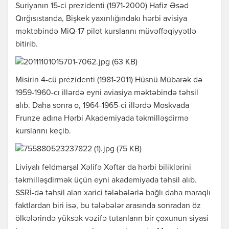
Suriyanın 15-ci prezidenti (1971-2000) Hafiz Əsəd
Qırğısıstanda, Bişkek yaxınlığındakı hərbi avisiya
məktəbində MiQ-17 pilot kurslarını müvəffəqiyyətlə
bitirib.
Misirin 4-cü prezidenti (1981-2011) Hüsnü Mübarək də
1959-1960-cı illərdə eyni aviasiya məktəbində təhsil
alıb. Daha sonra o, 1964-1965-ci illərdə Moskvada
Frunze adına Hərbi Akademiyada təkmilləşdirmə
kurslarını keçib.
Liviyalı feldmarşal Xəlifə Xəftar da hərbi biliklərini
təkmilləşdirmək üçün eyni akademiyada təhsil alıb.
SSRİ-də təhsil alan xarici tələbələrlə bağlı daha maraqlı
faktlardan biri isə, bu tələbələr arasında sonradan öz
ölkələrində yüksək vəzifə tutanların bir çoxunun siyasi