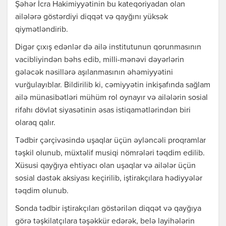
Şəhər İcra Hakimiyyətinin bu kateqoriyadan olan
ailələrə göstərdiyi diqqət və qayğını yüksək
qiymətləndirib.
Digər çıxış edənlər də ailə institutunun qorunmasının
vacibliyindən bəhs edib, milli-mənəvi dəyərlərin
gələcək nəsillərə aşılanmasının əhəmiyyətini
vurğulayıblar. Bildirilib ki, cəmiyyətin inkişafında sağlam
ailə münasibətləri mühüm rol oynayır və ailələrin sosial
rifahı dövlət siyasətinin əsas istiqamətlərindən biri
olaraq qalır.
Tədbir çərçivəsində uşaqlar üçün əyləncəli proqramlar
təşkil olunub, müxtəlif musiqi nömrələri təqdim edilib.
Xüsusi qayğıya ehtiyacı olan uşaqlar və ailələr üçün
sosial dəstək aksiyası keçirilib, iştirakçılara hədiyyələr
təqdim olunub.
Sonda tədbir iştirakçıları göstərilən diqqət və qayğıya
görə təşkilatçılara təşəkkür edərək, belə layihələrin