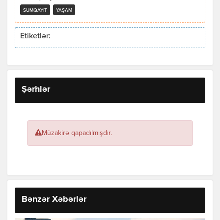
SUMQAYIT
YAŞAM
Etiketlər:
Şərhlər
Müzakirə qapadılmışdır.
Bənzər Xəbərlər