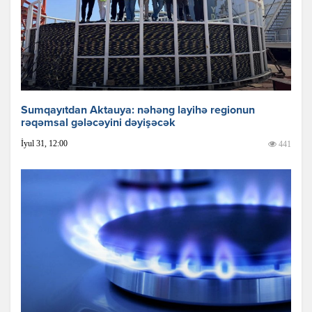
Sumqayıtdan Aktauya: nəhəng layihə regionun
rəqəmsal gələcəyini dəyişəcək
İyul 31, 12:00
441