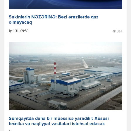
Sakinlərin NƏZƏRİNƏ: Bəzi ərazilərdə qaz
olmayacaq
İyul 31, 09:59
314
Sumqayıtda daha bir müəssisə yaradılır: Xüsusi
texnika və nəqliyyat vasitələri istehsal edəcək