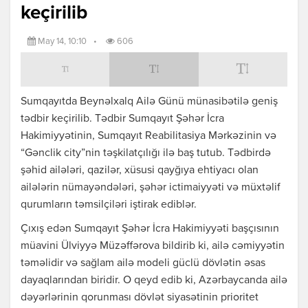
keçirilib
May 14, 10:10
•
606
Sumqayıtda Beynəlxalq Ailə Günü münasibətilə geniş
tədbir keçirilib. Tədbir Sumqayıt Şəhər İcra
Hakimiyyətinin, Sumqayıt Reabilitasiya Mərkəzinin və
“Gənclik city”nin təşkilatçılığı ilə baş tutub. Tədbirdə
şəhid ailələri, qazilər, xüsusi qayğıya ehtiyacı olan
ailələrin nümayəndələri, şəhər ictimaiyyəti və müxtəlif
qurumların təmsilçiləri iştirak ediblər.
Çıxış edən Sumqayıt Şəhər İcra Hakimiyyəti başçısının
müavini Ülviyyə Müzəffərova bildirib ki, ailə cəmiyyətin
təməlidir və sağlam ailə modeli güclü dövlətin əsas
dayaqlarından biridir. O qeyd edib ki, Azərbaycanda ailə
dəyərlərinin qorunması dövlət siyasətinin prioritet