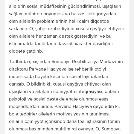
ailələrin sosial müdafiəsinin gücləndirilməsi, uşaqların
sağlam mühitdə böyüməsi və həssas kateqoriyadan
olan ailələrin problemlərinin həlli daim diqqətdə
saxlanılır. O, şəhər rəhbərliyinin xüsusi qayğıya ehtiyacı
olan ailələrə hər zaman dəstək göstərdiyini və bu
istiqamətdə tədbirlərin davamlı xarakter daşıdığını
diqqətə çatdırıb.
Tədbirdə çıxış edən Sumqayıt Reabilitasiya Mərkəzinin
direktoru Pərvanə Hacıyeva isə rəhbərlik etdiyi
müəssisədə həyata keçirilən sosial layihələrdən
danışıb. O bildirib ki, xüsusi qayğıya ehtiyacı olan
uşaqların və ailələrin cəmiyyətə inteqrasiyası, onların
psixoloji və sosial dəstəklə əhatə olunması əsas
məqsədlərdən biridir. Pərvanə Hacıyeva qeyd edib ki,
belə tədbirlər ailələrin motivasiyasının artırılması,
onların cəmiyyət içərisində daha fəal iştirakının təmin
olunması baxımından mühüm rol oynayır. O, Sumqayıt