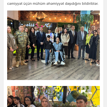
cəmiyyət üçün mühüm əhəmiyyət daşıdığını bildiriblər.