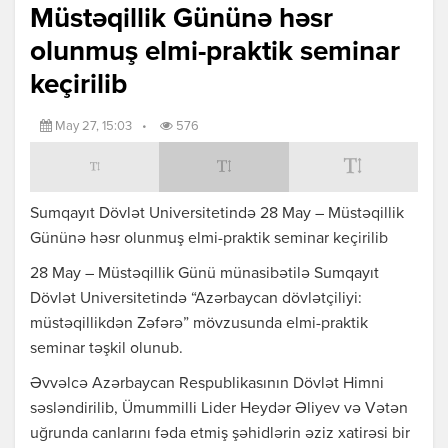
Müstəqillik Gününə həsr
olunmuş elmi-praktik seminar
keçirilib
May 27, 15:03
•
576
Sumqayıt Dövlət Universitetində 28 May – Müstəqillik
Gününə həsr olunmuş elmi-praktik seminar keçirilib
28 May – Müstəqillik Günü münasibətilə Sumqayıt
Dövlət Universitetində “Azərbaycan dövlətçiliyi:
müstəqillikdən Zəfərə” mövzusunda elmi-praktik
seminar təşkil olunub.
Əvvəlcə Azərbaycan Respublikasının Dövlət Himni
səsləndirilib, Ümummilli Lider Heydər Əliyev və Vətən
uğrunda canlarını fəda etmiş şəhidlərin əziz xatirəsi bir