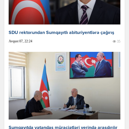
SDU rektorundan Sumqayıtlı abituriyentlərə çağırış
Avqust 07, 22:24
35
Sumqayıtda vətəndaş müraciətləri yerində araşdırılır