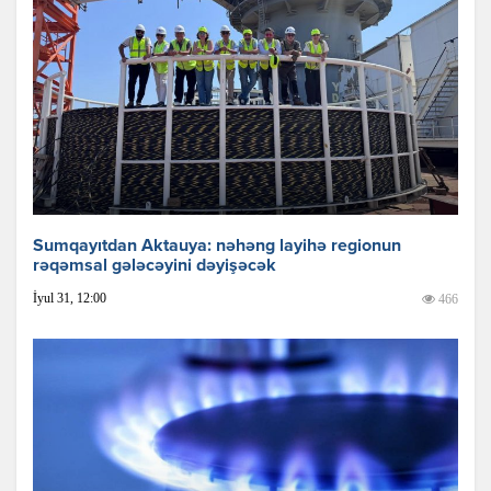
Sumqayıtdan Aktauya: nəhəng layihə regionun
rəqəmsal gələcəyini dəyişəcək
İyul 31, 12:00
466