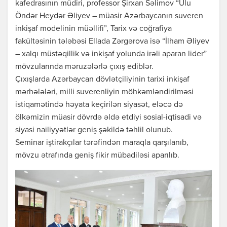
kafedrasının müdiri, professor Şirxan Səlimov “Ulu
Öndər Heydər Əliyev – müasir Azərbaycanın suveren
inkişaf modelinin müəllifi”, Tarix və coğrafiya
fakültəsinin tələbəsi Ellada Zərgərova isə “İlham Əliyev
– xalqı müstəqillik və inkişaf yolunda irəli aparan lider”
mövzularında məruzələrlə çıxış ediblər.
Çıxışlarda Azərbaycan dövlətçiliyinin tarixi inkişaf
mərhələləri, milli suverenliyin möhkəmləndirilməsi
istiqamətində həyata keçirilən siyasət, eləcə də
ölkəmizin müasir dövrdə əldə etdiyi sosial-iqtisadi və
siyasi nailiyyətlər geniş şəkildə təhlil olunub.
Seminar iştirakçılar tərəfindən maraqla qarşılanıb,
mövzu ətrafında geniş fikir mübadiləsi aparılıb.