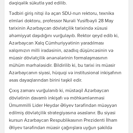
dəqiqəlik sükutla yad edilib.
Tədbiri giriş nitqi ilə açan SDU-nun rektoru, texnika
elmləri doktoru, professor Nurəli Yusifbəyli 28 May
tarixinin Azərbaycan dövlətçilik tarixində xüsusi
əhəmiyyət daşıdığını vurğulayıb. Rektor qeyd edib ki,
Azərbaycan Xalq Cümhuriyyətinin yaradılması
xalqımızın milli iradəsinin, azadlıq düşüncəsinin və
müasir dövlətçilik ənənələrinin formalaşmasının
mühüm mərhələsidir. Bildirilib ki, bu tarixi irs müasir
Azərbaycanın siyasi, hüquqi və institusional inkişafının
əsas dayaqlarından birini təşkil edir.
Çıxış zamanı vurğulanıb ki, müstəqil Azərbaycan
dövlətinin davamlı inkişafı və möhkəmlənməsi
Ümummilli Lider Heydər Əliyev tərəfindən müəyyən
edilmiş dövlətçilik strategiyasına əsaslanır. Bu siyasi
kursun Azərbaycan Respublikasının Prezidenti İlham
Əliyev tərəfindən müasir çağırışlara uyğun şəkildə