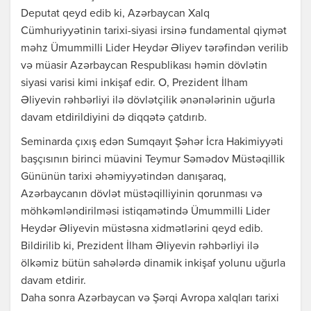
Deputat qeyd edib ki, Azərbaycan Xalq
Cümhuriyyətinin tarixi-siyasi irsinə fundamental qiymət
məhz Ümummilli Lider Heydər Əliyev tərəfindən verilib
və müasir Azərbaycan Respublikası həmin dövlətin
siyasi varisi kimi inkişaf edir. O, Prezident İlham
Əliyevin rəhbərliyi ilə dövlətçilik ənənələrinin uğurla
davam etdirildiyini də diqqətə çatdırıb.
Seminarda çıxış edən Sumqayıt Şəhər İcra Hakimiyyəti
başçısının birinci müavini Teymur Səmədov Müstəqillik
Gününün tarixi əhəmiyyətindən danışaraq,
Azərbaycanın dövlət müstəqilliyinin qorunması və
möhkəmləndirilməsi istiqamətində Ümummilli Lider
Heydər Əliyevin müstəsna xidmətlərini qeyd edib.
Bildirilib ki, Prezident İlham Əliyevin rəhbərliyi ilə
ölkəmiz bütün sahələrdə dinamik inkişaf yolunu uğurla
davam etdirir.
Daha sonra Azərbaycan və Şərqi Avropa xalqları tarixi