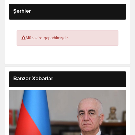
Şərhlər
Müzakirə qapadılmışdır.
Bənzər Xəbərlər