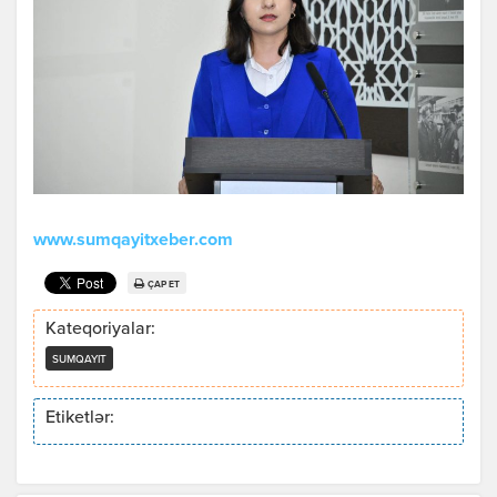
www.sumqayitxeber.com
ÇAP ET
Kateqoriyalar:
SUMQAYIT
Etiketlər: