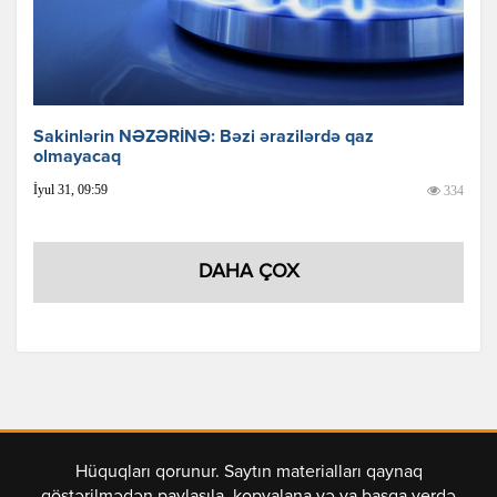
Sakinlərin NƏZƏRİNƏ: Bəzi ərazilərdə qaz
olmayacaq
İyul 31, 09:59
334
DAHA ÇOX
Hüquqları qorunur. Saytın materialları qaynaq