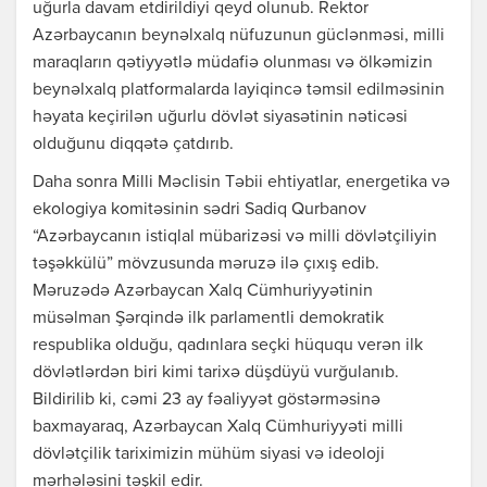
uğurla davam etdirildiyi qeyd olunub. Rektor
Azərbaycanın beynəlxalq nüfuzunun güclənməsi, milli
maraqların qətiyyətlə müdafiə olunması və ölkəmizin
beynəlxalq platformalarda layiqincə təmsil edilməsinin
həyata keçirilən uğurlu dövlət siyasətinin nəticəsi
olduğunu diqqətə çatdırıb.
Daha sonra Milli Məclisin Təbii ehtiyatlar, energetika və
ekologiya komitəsinin sədri Sadiq Qurbanov
“Azərbaycanın istiqlal mübarizəsi və milli dövlətçiliyin
təşəkkülü” mövzusunda məruzə ilə çıxış edib.
Məruzədə Azərbaycan Xalq Cümhuriyyətinin
müsəlman Şərqində ilk parlamentli demokratik
respublika olduğu, qadınlara seçki hüququ verən ilk
dövlətlərdən biri kimi tarixə düşdüyü vurğulanıb.
Bildirilib ki, cəmi 23 ay fəaliyyət göstərməsinə
baxmayaraq, Azərbaycan Xalq Cümhuriyyəti milli
dövlətçilik tariximizin mühüm siyasi və ideoloji
mərhələsini təşkil edir.