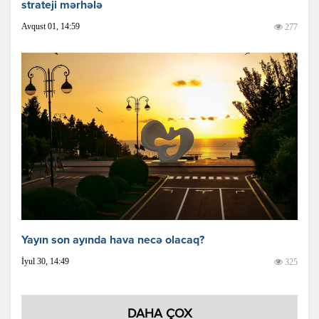
strateji mərhələ
Avqust 01, 14:59
277
Yayın son ayında hava necə olacaq?
İyul 30, 14:49
325
DAHA ÇOX