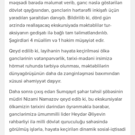
məqsədi barədə məlumat verib, gənc nəslə göstərilən
dövlət qayğısından, gənclərin hərtərəfli inkişafı üçün
yaradılan şəraitdən danışıb. Bildirilib ki, dörd gün
ərzində reallaşacaq ekskursiyada məktəblilər tur-
aksiyanın gedişatı ilə bağlı tam təlimatlandırılıb.
Şagirdləri 4 müəllim və 1 həkim müşayiət edir.
Qeyd edilib ki, layihənin həyata keçirilməsi ölkə
gənclərinin vətənpərvərlik, tarixi-mədəni irsimizə
hörmət ruhunda tərbiyə olunması, məktəblilərin
dünyagörüşünün daha da zənginləşməsi baxımından
xüsusi əhəmiyyət daşıyır.
Daha sonra çıxış edən Sumqayıt şəhər təhsil şöbəsinin
müdiri Nizami Namazov qeyd edib ki, bu ekskursiyalar
ölkәmizin tarixini dәrindәn öyrәnmәklә bərabər,
gәnclәrimizә ümummilli lider Heydәr Әliyevin
rәhbәrliyi ilә milli dövlәt quruculuğu sahәsindә
görülmüş işlәrlә, hәyata keçirilən dinamik sosial-iqtisadi