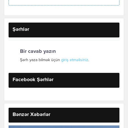
Şərhlər
Bir cavab yazın
Şərh yaza bilmək üçün
giriş etməlisiniz
.
Facebook Şərhlər
Bənzər Xəbərlər