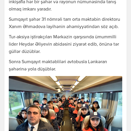
inkişafla hәr bir şәhәr vә rayonun nümunәsindә tanış
olmaq imkanı yaradır.
Sumqayıt şəhər 31 nömrəli tam orta məktəbin direktoru
Xanım Əhmədova layihənin əhəmiyyətindən söz açıb.
Tur-aksiya iştirakçıları Mərkəzin qarşısında ümummilli
lider Heydər Əliyevin abidəsini ziyarət edib, önünə tər
güllər düzüblər.
Sonra Sumqayıt məktəbliləri avtobusla Lənkəran
şəhərinə yola düşüblər.