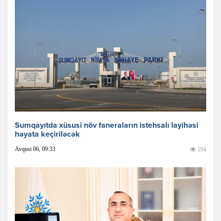
Sumqayıtda xüsusi növ faneraların istehsalı layihəsi
həyata keçiriləcək
Avqust 06, 09:33
194