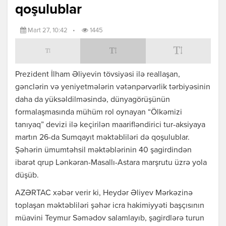
qoşulublar
Mart 27, 10:42
•
1445
Prezident İlham Əliyevin tövsiyəsi ilə reallaşan,
gənclərin və yeniyetmələrin vətənpərvərlik tərbiyəsinin
daha da yüksəldilməsində, dünyagörüşünün
formalaşmasında mühüm rol oynayan “Ölkəmizi
tanıyaq” devizi ilə keçirilən maarifləndirici tur-aksiyaya
martın 26-da Sumqayıt məktəbliləri də qoşulublar.
Şəhərin ümumtəhsil məktəblərinin 40 şagirdindən
ibarət qrup Lənkəran-Masallı-Astara marşrutu üzrə yola
düşüb.
AZƏRTAC xəbər verir ki, Heydər Əliyev Mərkəzinə
toplaşan məktəbliləri şəhər icra hakimiyyəti başçısının
müavini Teymur Səmədov salamlayıb, şagirdlərə turun