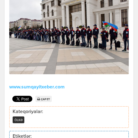
www.sumqayitxeber.com
ÇAP ET
Kateqoriyalar:
ÖLKƏ
Etiketlər: