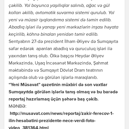
çəkilib. Yol boyunca yaşıllıqlar salınıb, ağac və gül
kolları əkilib, avtomatik suvarma sistemi qurulub. Yol
yeni və müasir işıqlandırma sistemi də təmin edilib.
Abadlıq işləri ilə yanaşı yeni mərkəzlərin inşası həyata
keçirilib, köhnə binaları yenidən təmir edilib.
Sentyabrın 27-də prezident İlham Əliyev də Sumqayıta
səfər edərək aparılan abadlıq və quruculuq işləri ilə
yaxından tanış olub. Ölkə başçısı Heydər Əliyev
Mərkəzində, Uşaq İncəsənət Mərkəzində, Şahmat
məktəbində və Sumqayıt Dövlət Dram teatrının
açılışında olub və görülən işlərlə maraqlanıb.
“Yeni Müsavat” qəzetinin müxbiri də son vaxtlar
Sumqayıtda görülən işlərlə tanış olmaq və bu barədə
reportaj hazırlamaq üçün şəhərə baş çəkib.
MƏNBƏ:
http://musavat.com/news/reportaj/zakir-ferecov-1-
ilin-hesabatini-prezidente-nece-verdi-foto-
video_381364.html