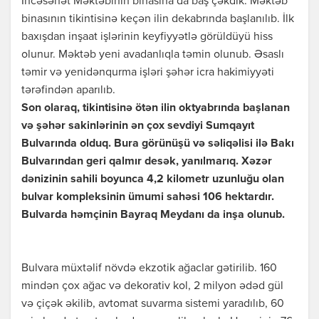
İncəsənət Məktəbinin binasına da baş çəkdik. Məktəb
binasının tikintisinə keçən ilin dekabrında başlanılıb. İlk
baxışdan inşaat işlərinin keyfiyyətlə görüldüyü hiss
olunur. Məktəb yeni avadanlıqla təmin olunub. Əsaslı
təmir və yenidənqurma işləri şəhər icra hakimiyyəti
tərəfindən aparılıb.
Son olaraq, tikintisinə ötən ilin oktyabrında başlanan
və şəhər sakinlərinin ən çox sevdiyi Sumqayıt
Bulvarında olduq. Bura görünüşü və səliqəlisi ilə Bakı
Bulvarından geri qalmır desək, yanılmarıq. Xəzər
dənizinin sahili boyunca 4,2 kilometr uzunluğu olan
bulvar kompleksinin ümumi sahəsi 106 hektardır.
Bulvarda həmçinin Bayraq Meydanı da inşa olunub.
Bulvara müxtəlif növdə ekzotik ağaclar gətirilib. 160
mindən çox ağac və dekorativ kol, 2 milyon ədəd gül
və çiçək əkilib, avtomat suvarma sistemi yaradılıb, 60