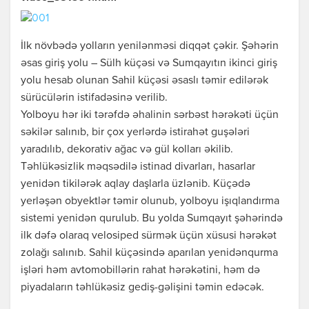
İlk növbədə yolların yenilənməsi diqqət çəkir. Şəhərin
əsas giriş yolu – Sülh küçəsi və Sumqayıtın ikinci giriş
yolu hesab olunan Sahil küçəsi əsaslı təmir edilərək
sürücülərin istifadəsinə verilib.
Yolboyu hər iki tərəfdə əhalinin sərbəst hərəkəti üçün
səkilər salınıb, bir çox yerlərdə istirahət guşələri
yaradılıb, dekorativ ağac və gül kolları əkilib.
Təhlükəsizlik məqsədilə istinad divarları, hasarlar
yenidən tikilərək aqlay daşlarla üzlənib. Küçədə
yerləşən obyektlər təmir olunub, yolboyu işıqlandırma
sistemi yenidən qurulub. Bu yolda Sumqayıt şəhərində
ilk dəfə olaraq velosiped sürmək üçün xüsusi hərəkət
zolağı salınıb. Sahil küçəsində aparılan yenidənqurma
işləri həm avtomobillərin rahat hərəkətini, həm də
piyadaların təhlükəsiz gediş-gəlişini təmin edəcək.