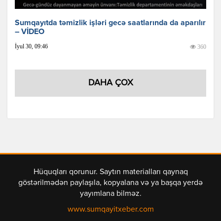
Sumqayıtda təmizlik işləri gecə saatlarında da aparılır
– VİDEO
İyul 30, 09:46
360
DAHA ÇOX
Hüquqları qorunur. Saytın materialları qaynaq
göstərilmədən paylaşıla, kopyalana və ya başqa yerdə
yayımlana bilməz.
www.sumqayitxeber.com