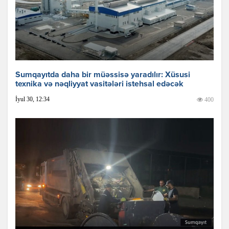
Sumqayıtda daha bir müəssisə yaradılır: Xüsusi
texnika və nəqliyyat vasitələri istehsal edəcək
İyul 30, 12:34
400