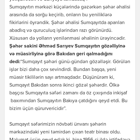
Sumqayıtın mərkəzi küçələrində gəzərkən şəhər əhalisi
arasında da sorğu keçirib, onların bu yeniliklərə
fikirlərini öyrəndik. Şəhər əhalisi Sumqayıtda aparılan
abadlıq və quruculuq işlərindən razı görünürdü.
Xüsusən də yolların yenilənməsi əhalinin ürəyincədir.
Şəhər sakini Əhməd Sarıyev Sumqayıtın gözəlliyinə
və müasirliyinə görə Bakıdan geri qalmadığını
dedi:
“Sumqayıt şəhəri günü-gündən gözəlləşir. Görülən
işlər bizi daha çox sevindirdi. Bundan başqa, yeni
müasir tikililərin sayı artmaqdadır. Düşünürəm ki,
Sumqayıt Bakıdan sonra ikinci gözəl şəhərdir. Ölkə
başçısı Sumqayıta səfəri zamanı da öz çıxışında inkişaf
baxımından Sumqayıtın Bakıya çatdığını qeyd etdi. Bu
bizim üçün qürurvericidir”.
Sumqayıt səfərimizin növbəti ünvanı şəhərin
mərkəzindəki yeni təmirdən çıxan teatr binası oldu.