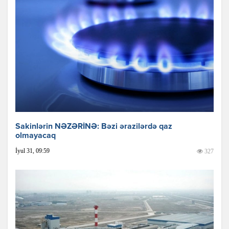
Sakinlərin NƏZƏRİNƏ: Bəzi ərazilərdə qaz
olmayacaq
İyul 31, 09:59
327