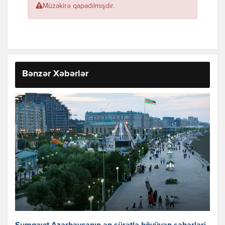
Müzakirə qapadılmışdır.
Bənzər Xəbərlər