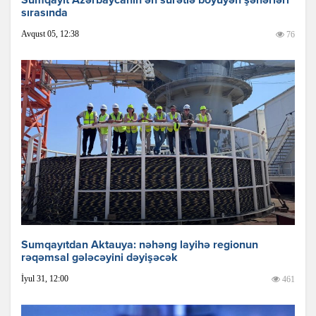
Sumqayıt Azərbaycanın ən sürətlə böyüyən şəhərləri
sırasında
Avqust 05, 12:38
76
Sumqayıtdan Aktauya: nəhəng layihə regionun
rəqəmsal gələcəyini dəyişəcək
İyul 31, 12:00
461