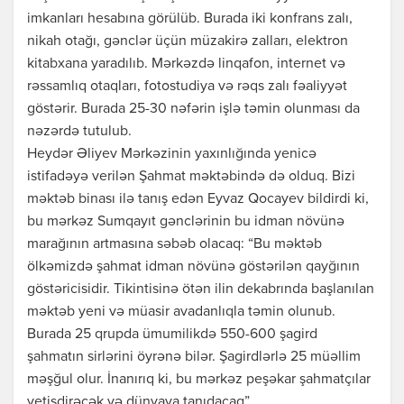
imkanları hesabına görülüb. Burada iki konfrans zalı,
nikah otağı, gənclər üçün müzakirə zalları, elektron
kitabxana yaradılıb. Mərkəzdə linqafon, internet və
rəssamlıq otaqları, fotostudiya və rəqs zalı fəaliyyət
göstərir. Burada 25-30 nəfərin işlə təmin olunması da
nəzərdə tutulub.
Heydər Əliyev Mərkəzinin yaxınlığında yenicə
istifadəyə verilən Şahmat məktəbində də olduq. Bizi
məktəb binası ilə tanış edən Eyvaz Qocayev bildirdi ki,
bu mərkəz Sumqayıt gənclərinin bu idman növünə
marağının artmasına səbəb olacaq: “Bu məktəb
ölkəmizdə şahmat idman növünə göstərilən qayğının
göstəricisidir. Tikintisinə ötən ilin dekabrında başlanılan
məktəb yeni və müasir avadanlıqla təmin olunub.
Burada 25 qrupda ümumilikdə 550-600 şagird
şahmatın sirlərini öyrənə bilər. Şagirdlərlə 25 müəllim
məşğul olur. İnanırıq ki, bu mərkəz peşəkar şahmatçılar
yetişdirəcək və dünyaya tanıdacaq”.