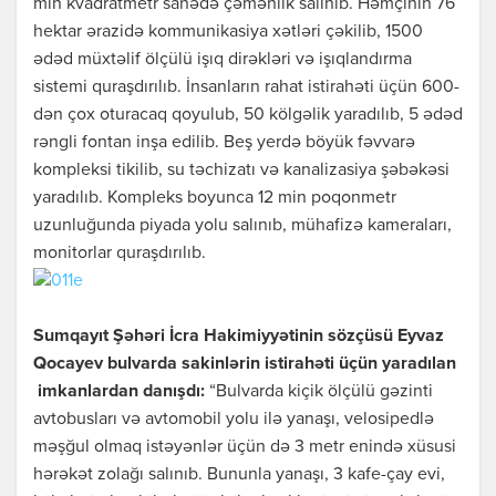
min kvadratmetr sahədə çəmənlik salınıb. Həmçinin 76
hektar ərazidə kommunikasiya xətləri çəkilib, 1500
ədəd müxtəlif ölçülü işıq dirəkləri və işıqlandırma
sistemi quraşdırılıb. İnsanların rahat istirahəti üçün 600-
dən çox oturacaq qoyulub, 50 kölgəlik yaradılıb, 5 ədəd
rəngli fontan inşa edilib. Beş yerdə böyük fəvvarə
kompleksi tikilib, su təchizatı və kanalizasiya şəbəkəsi
yaradılıb. Kompleks boyunca 12 min poqonmetr
uzunluğunda piyada yolu salınıb, mühafizə kameraları,
monitorlar quraşdırılıb.
Sumqayıt Şəhəri İcra Hakimiyyətinin sözçüsü Eyvaz
Qocayev bulvarda sakinlərin istirahəti üçün yaradılan
imkanlardan danışdı:
“Bulvarda kiçik ölçülü gəzinti
avtobusları və avtomobil yolu ilə yanaşı, velosipedlə
məşğul olmaq istəyənlər üçün də 3 metr enində xüsusi
hərəkət zolağı salınıb. Bununla yanaşı, 3 kafe-çay evi,