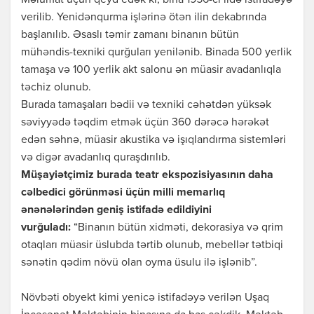
Məlumat üçün qeyd edək ki, bina 1956-ci ildə istifadəyə
verilib. Yenidənqurma işlərinə ötən ilin dekabrında
başlanılıb. Əsaslı təmir zamanı binanın bütün
mühəndis-texniki qurğuları yenilənib. Binada 500 yerlik
tamaşa və 100 yerlik akt salonu ən müasir avadanlıqla
təchiz olunub.
Burada tamaşaları bədii və texniki cəhətdən yüksək
səviyyədə təqdim etmək üçün 360 dərəcə hərəkət
edən səhnə, müasir akustika və işıqlandırma sistemləri
və digər avadanlıq quraşdırılıb.
Müşayiətçimiz burada teatr ekspozisiyasının daha
cəlbedici görünməsi üçün milli memarlıq
ənənələrindən geniş istifadə edildiyini
vurğuladı:
“Binanın bütün xidməti, dekorasiya və qrim
otaqları müasir üslubda tərtib olunub, mebellər tətbiqi
sənətin qədim növü olan oyma üsulu ilə işlənib”.
Növbəti obyekt kimi yenicə istifadəyə verilən Uşaq