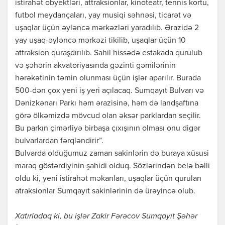
istirahət obyektləri, attraksionlar, kinoteatr, tennis kortu,
futbol meydançaları, yay musiqi səhnəsi, ticarət və
uşaqlar üçün əyləncə mərkəzləri yaradılıb. Ərazidə 2
yay uşaq-əyləncə mərkəzi tikilib, uşaqlar üçün 10
attraksion quraşdırılıb. Sahil hissədə estakada qurulub
və şəhərin akvatoriyasında gəzinti gəmilərinin
hərəkətinin təmin olunması üçün işlər aparılır. Burada
500-dən çox yeni iş yeri açılacaq. Sumqayıt Bulvarı və
Dənizkənarı Parkı həm ərazisinə, həm də landşaftına
görə ölkəmizdə mövcud olan əksər parklardan seçilir.
Bu parkın çimərliyə birbaşa çıxışının olması onu digər
bulvarlardan fərqləndirir”.
Bulvarda olduğumuz zaman sakinlərin də buraya xüsusi
maraq göstərdiyinin şahidi olduq. Sözlərindən belə bəlli
oldu ki, yeni istirahət məkanları, uşaqlar üçün qurulan
atraksionlar Sumqayıt sakinlərinin də ürəyincə olub.
Xatırladaq ki, bu işlər Zakir Fərəcov Sumqayıt Şəhər