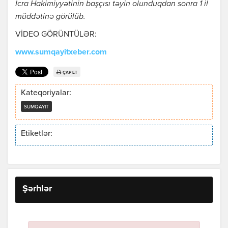
İcra Hakimiyyətinin başçısı təyin olunduqdan sonra 1 il
müddətinə görülüb.
VİDEO GÖRÜNTÜLƏR:
www.sumqayitxeber.com
ÇAP ET
Kateqoriyalar:
SUMQAYIT
Etiketlər:
Şərhlər