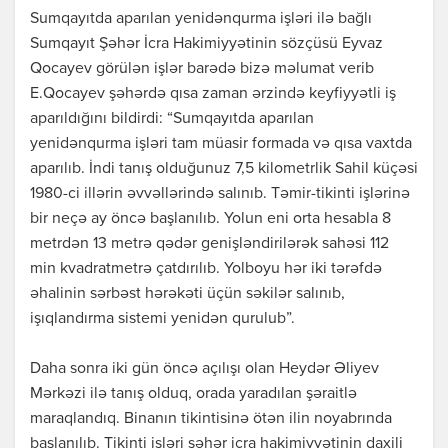
Sumqayıtda aparılan yenidənqurma işləri ilə bağlı
Sumqayıt Şəhər İcra Hakimiyyətinin sözçüsü Eyvaz
Qocayev görülən işlər barədə bizə məlumat verib
E.Qocayev şəhərdə qısa zaman ərzində keyfiyyətli iş
aparıldığını bildirdi: “Sumqayıtda aparılan
yenidənqurma işləri tam müasir formada və qısa vaxtda
aparılıb. İndi tanış olduğunuz 7,5 kilometrlik Sahil küçəsi
1980-ci illərin əvvəllərində salınıb. Təmir-tikinti işlərinə
bir neçə ay öncə başlanılıb. Yolun eni orta hesabla 8
metrdən 13 metrə qədər genişləndirilərək sahəsi 112
min kvadratmetrə çatdırılıb. Yolboyu hər iki tərəfdə
əhalinin sərbəst hərəkəti üçün səkilər salınıb,
işıqlandırma sistemi yenidən qurulub”.
Daha sonra iki gün öncə açılışı olan Heydər Əliyev
Mərkəzi ilə tanış olduq, orada yaradılan şəraitlə
maraqlandıq. Binanın tikintisinə ötən ilin noyabrında
başlanılıb. Tikinti işləri şəhər icra hakimiyyətinin daxili