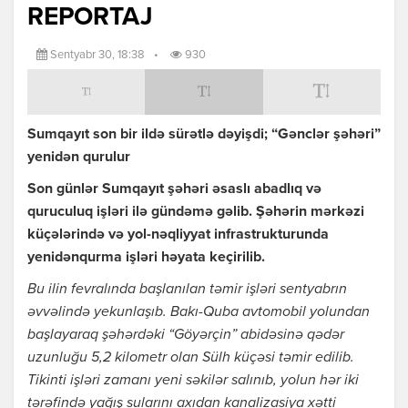
REPORTAJ
Sentyabr 30, 18:38
•
930
Sumqayıt son bir ildə sürətlə dəyişdi; “Gənclər şəhəri”
yenidən qurulur
Son günlər Sumqayıt şəhəri əsaslı abadlıq və
quruculuq işləri ilə gündəmə gəlib. Şəhərin mərkəzi
küçələrində və yol-nəqliyyat infrastrukturunda
yenidənqurma işləri həyata keçirilib.
Bu ilin fevralında başlanılan təmir işləri sentyabrın
əvvəlində yekunlaşıb. Bakı-Quba avtomobil yolundan
başlayaraq şəhərdəki “Göyərçin” abidəsinə qədər
uzunluğu 5,2 kilometr olan Sülh küçəsi təmir edilib.
Tikinti işləri zamanı yeni səkilər salınıb, yolun hər iki
tərəfində yağış sularını axıdan kanalizasiya xətti