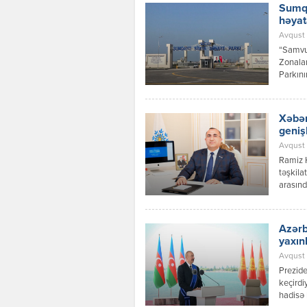
Sumqa
həyat
Avqust 
“Samvud
Zonalar
Parkını
investi
layihəs
Xəbər
geniş
Avqust 
Ramiz 
təşkila
arasınd
inkişaf
Azərbay
Respubl
Azərb
qaydalar
yaxın
Avqust 0
Prezide
keçirdi
hadisə 