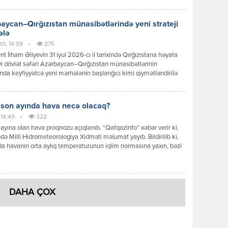
ərinin sürətlənməsi fonunda Bakı ilə Bişkek arasında
ətlər də yeni məzmun qazanır. Dövlət başçılarının görüşü zamanı
 mesajlar və əldə olunan razılaşmalar göstərir ki, iki ölkə siyasi
aycan–Qırğızıstan münasibətlərində yeni strateji
 […]
ələ
01, 14:59
•
275
nt İlham Əliyevin 31 iyul 2026-cı il tarixində Qırğızıstana həyata
yi dövlət səfəri Azərbaycan–Qırğızıstan münasibətlərinin
ında keyfiyyətcə yeni mərhələnin başlanğıcı kimi qiymətləndirilə
Səfər çərçivəsində keçirilən yüksək səviyyəli görüşlər, imzalanan
r, qəbul edilən qərarlar və verilən siyasi mesajlar göstərir ki,
r əməkdaşlığı ənənəvi dostluq münasibətlərindən strateji
 son ayında hava necə olacaq?
qlik səviyyəsinə yüksəltmək əzmindədir. Prezident İlham Əliyevin
 14:49
•
322
iqlik münasibətləri […]
ayına olan hava proqnozu açıqlanıb. “Qafqazinfo” xəbər verir ki,
də Milli Hidrometeorologiya Xidməti məlumat yayıb. Bildirilib ki,
a havanın orta aylıq temperaturunun iqlim normasına yaxın, bəzi
ə isə bir qədər yüksək olacağı gözlənilir. Aylıq yağıntının
nın əsasən iqlim normasına yaxın olacağı ehtimal olunur. Ayın ilk
ndə ölkə ərazisində əksər rayonlarda əsasən yağmursuz hava […]
DAHA ÇOX