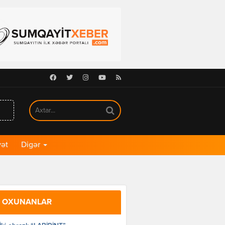
Facebook
Twitter
Instagram
Youtube
RSS
ət
Digər
 OXUNANLAR