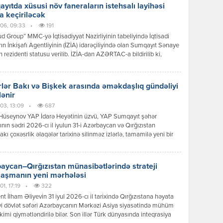
yıtda xüsusi növ faneraların istehsalı layihəsi
a keçiriləcək
06, 09:33
•
191
 Group” MMC-yə İqtisadiyyat Nazirliyinin tabeliyində İqtisadi
ın İnkişafı Agentliyinin (İZİA) idarəçiliyində olan Sumqayıt Sənaye
n rezidenti statusu verilib. İZİA-dan AZƏRTAC-a bildirilib ki,
siya dəyəri 8,2 milyon manat olan xüsusi növ faneraların istehsalı
i çərçivəsində 100-dən çox iş yerinin yaradılması nəzərdə tutulur.
lər Bakı və Bişkek arasında əməkdaşlıq gündəliyi
lənir
03, 13:09
•
687
Hüseynov YAP İdarə Heyətinin üzvü, YAP Sumqayıt şəhər
tının sədri 2026-cı il iyulun 31-i Azərbaycan və Qırğızıstan
akı çoxəsrlik əlaqələr tarixinə silinməz izlərlə, tamamilə yeni bir
 mərhələsinin başlanğıcı kimi əbədi olaraq həkk olundu.
can Respublikasının Prezidenti İlham Əliyevin Qırğız
ikasına reallaşdırdığı bu tarixi səfər sadəcə diplomatik protokol
aycan–Qırğızıstan münasibətlərində strateji
ının icrası deyildi; bu, ortaq köklərə, […]
laşmanın yeni mərhələsi
1, 17:19
•
322
nt İlham Əliyevin 31 iyul 2026-cı il tarixində Qırğızıstana həyata
yi dövlət səfəri Azərbaycanın Mərkəzi Asiya siyasətində mühüm
kimi qiymətləndirilə bilər. Son illər Türk dünyasında inteqrasiya