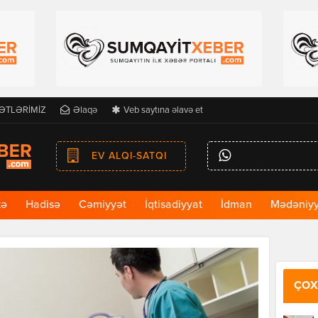
ƏTLƏRİMİZ
Əlaqə
Veb saytına əlavə et
EV ALQI-SATQI
kə
Hadisə
Cəmiyyət
İqtisadiyyat
İdman
Mədəniyy
ÇOX