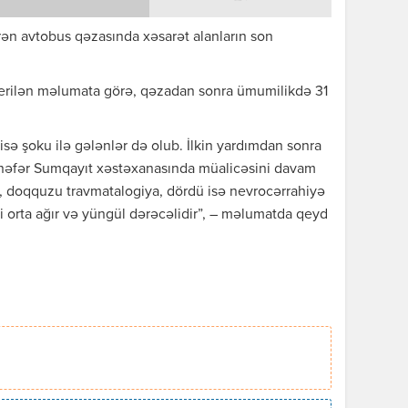
ən avtobus qəzasında xəsarət alanların son
erilən məlumata görə, qəzadan sonra ümumilikdə 31
sə şoku ilə gələnlər də olub. İlkin yardımdan sonra
9 nəfər Sumqayıt xəstəxanasında müalicəsini davam
ya, doqquzu travmatalogiya, dördü isə nevrocərrahiyə
ri orta ağır və yüngül dərəcəlidir”, – məlumatda qeyd