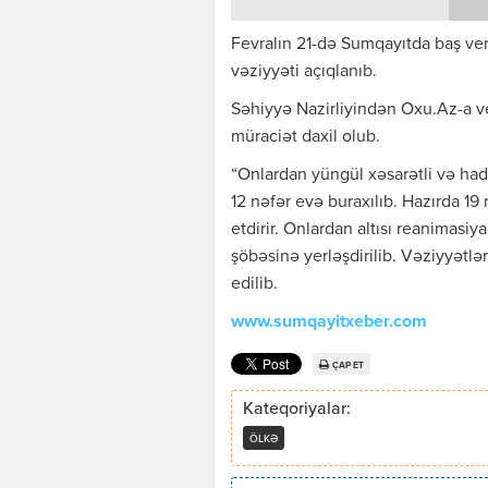
Fevralın 21-də Sumqayıtda baş ver
vəziyyəti açıqlanıb.
Səhiyyə Nazirliyindən Oxu.Az-a v
müraciət daxil olub.
“Onlardan yüngül xəsarətli və hadi
12 nəfər evə buraxılıb. Hazırda 1
etdirir. Onlardan altısı reanimasi
şöbəsinə yerləşdirilib. Vəziyyətlə
edilib.
www.sumqayitxeber.com
ÇAP ET
Kateqoriyalar:
ÖLKƏ