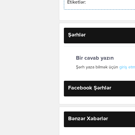
Etiketlər:
Şərhlər
Bir cavab yazın
Şərh yaza bilmək üçün
giriş etm
Facebook Şərhlər
Bənzər Xəbərlər