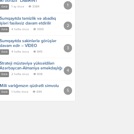
İki obrazlı “LABİRİNT”
1 ay öncə
3384
ÖLKƏ
Sumqayıtda təmizlik və abadlıq
işləri fasiləsiz davam etdirilir
4 həftə öncə
1000
ÖLKƏ
Sumqayıtda sakinlərlə görüşlər
davam edir – VİDEO
4 həftə öncə
845
ÖLKƏ
Strateji müstəviyə yüksəldilən
Azərbaycan-Almaniya əməkdaşlığı
2 həftə öncə
838
ÖLKƏ
Milli varlığımızın qüdrətli simvolu
1 həftə öncə
694
ÖLKƏ