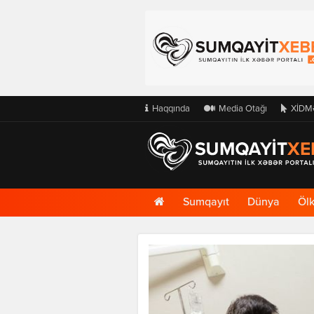
Haqqında
Media Otağı
XİDM
Ana
Sumqayıt
Dünya
Öl
Səhifə