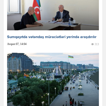
Sumqayıtda vətəndaş müraciətləri yerində araşdırılır
Avqust 07, 14:04
313