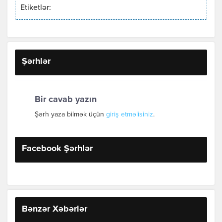
Etiketlər:
Şərhlər
Bir cavab yazın
Şərh yaza bilmək üçün
giriş etməlisiniz
.
Facebook Şərhlər
Bənzər Xəbərlər