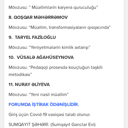
Mövzusu: ” Müəllimlərin karyera quruculuğu”
8. QOŞQAR MƏHƏRRƏMOV
Mövzusu: “Müəllim, transformasiyaların qısqacında”
9. TARYEL FAZİLOĞLU
Mövzusu: “Yeniyetmələrin kimlik axtarışı”
10. VÜSALƏ AĞAHÜSEYNOVA
Mövzusu: “Pedaqoji prosesdə kouçluğun təşkili
metodikası”
11. NURAY ƏLİYEVA
Mövzusu: “Yeni nəsil müəllim”
FORUMDA İŞTİRAK ÖDƏNİŞLİDİR.
Giriş üçün Covid-19 vəsiqəsi tələb olunur.
SUMQAYIT ŞƏHƏRİ. (Sumqayıt Gənclər Evi)