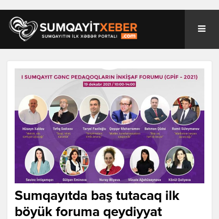
Sumqayıtda baş tutacaq ilk
böyük foruma qeydiyyat