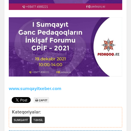
www.sumqayitxeber.com
ÇAP ET
Kateqoriyalar:
SUMQAYIT
TƏHSIL