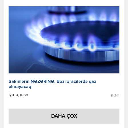
Sakinlərin NƏZƏRİNƏ: Bəzi ərazilərdə qaz
olmayacaq
İyul 31, 09:59
344
DAHA ÇOX