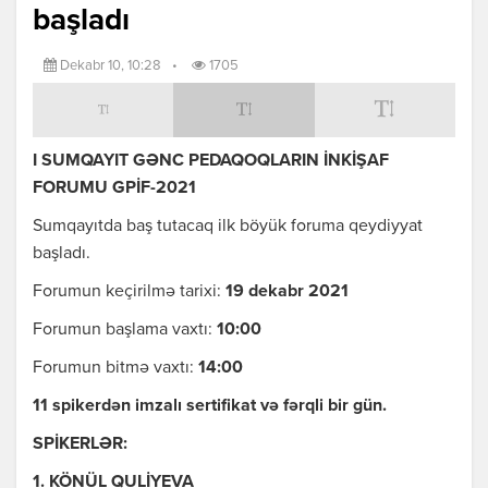
başladı
Dekabr 10, 10:28
•
1705
I SUMQAYIT GƏNC PEDAQOQLARIN İNKİŞAF
FORUMU GPİF-2021
Sumqayıtda baş tutacaq ilk böyük foruma qeydiyyat
başladı.
Forumun keçirilmə tarixi:
19 dekabr 2021
Forumun başlama vaxtı:
10:00
Forumun bitmə vaxtı:
14:00
11 spikerdən imzalı sertifikat və fərqli bir gün.
SPİKERLƏR:
1. KÖNÜL QULİYEVA