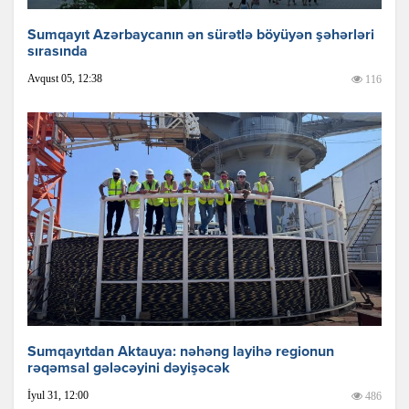
Sumqayıt Azərbaycanın ən sürətlə böyüyən şəhərləri
sırasında
Avqust 05, 12:38
116
Sumqayıtdan Aktauya: nəhəng layihə regionun
rəqəmsal gələcəyini dəyişəcək
İyul 31, 12:00
486