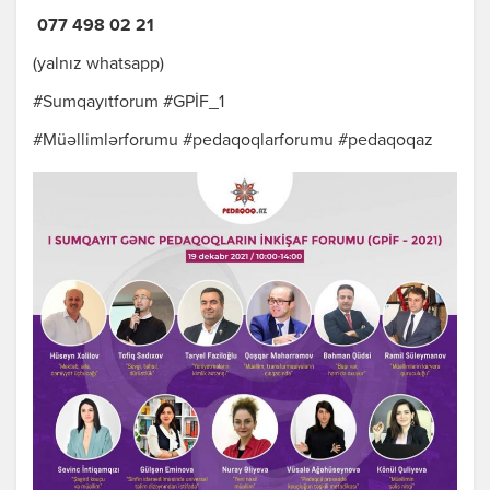
077 498 02 21
(yalnız whatsapp)
#Sumqayıtforum #GPİF_1
#Müəllimlərforumu #pedaqoqlarforumu #pedaqoqaz