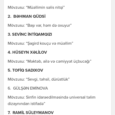
Mövzusu: “Müəllimin səlis nitqi”
2. BƏHMAN QÜDSİ
Mövzusu: “Başı var, həm də oxuyur”
3. SEVİNC İNTİQAMQIZI
Mövzusu: “Şagird kouçu və müəllim”
4. HÜSEYN XƏLİLOV
Mövzusu: “Məktəb, ailə və cəmiyyət üçbucağı”
5. TOFİQ SADIXOV
Mövzusu: “Sevgi, təhsil, dürüstlük”
6. GÜLŞƏN EMİNOVA
Mövzusu: Sinfin idarəedilməsində universal təlim
dizaynından istifadə”
7. RAMİL SÜLEYMANOV