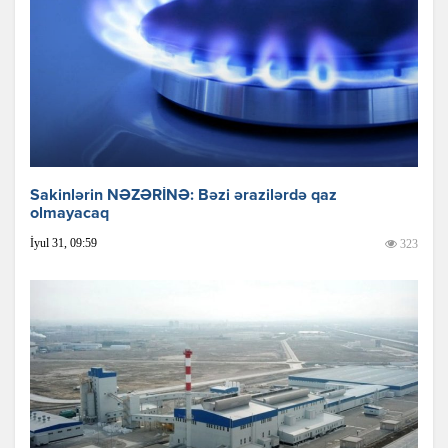
Sakinlərin NƏZƏRİNƏ: Bəzi ərazilərdə qaz
olmayacaq
İyul 31, 09:59
323