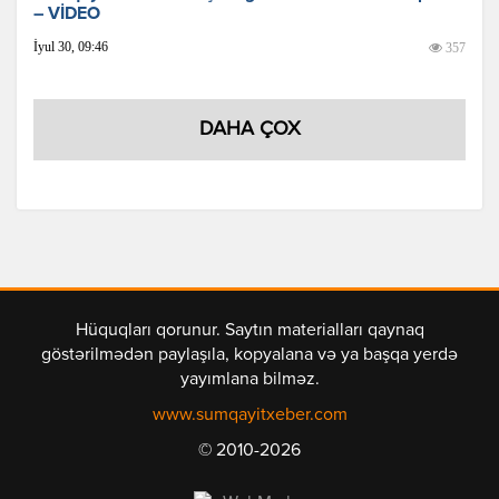
– VİDEO
İyul 30, 09:46
357
DAHA ÇOX
Hüquqları qorunur. Saytın materialları qaynaq
göstərilmədən paylaşıla, kopyalana və ya başqa yerdə
yayımlana bilməz.
www.sumqayitxeber.com
© 2010-2026