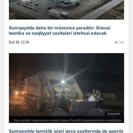
Sumqayıtda daha bir müəssisə yaradılır: Xüsusi
texnika və nəqliyyat vasitələri istehsal edəcək
İyul 30, 12:34
396
Sumqayıtda təmizlik işləri gecə saatlarında da aparılır