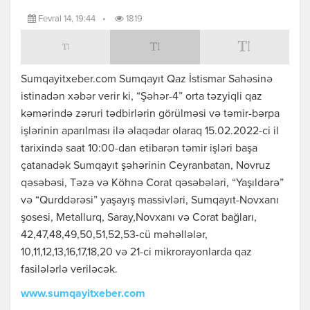
Fevral 14, 19:44
•
1819
Sumqayitxeber.com Sumqayıt Qaz İstismar Sahəsinə
istinadən xəbər verir ki, “Şəhər-4” orta təzyiqli qaz
kəmərində zəruri tədbirlərin görülməsi və təmir-bərpa
işlərinin aparılması ilə əlaqədar olaraq 15.02.2022-ci il
tarixində saat 10:00-dan etibarən təmir işləri başa
çatanadək Sumqayıt şəhərinin Ceyranbatan, Novruz
qəsəbəsi, Təzə və Köhnə Corat qəsəbələri, “Yaşıldərə”
və “Qurddərəsi” yaşayış massivləri, Sumqayıt-Novxanı
şosesi, Metallurq, Saray,Novxanı və Corat bağları,
42,47,48,49,50,51,52,53-cü məhəllələr,
10,11,12,13,16,17,18,20 və 21-ci mikrorayonlarda qaz
fasilələrlə veriləcək.
www.sumqayitxeber.com