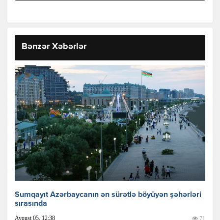
Bənzər Xəbərlər
Sumqayıt Azərbaycanın ən sürətlə böyüyən şəhərləri
sırasında
Avqust 05, 12:38
71