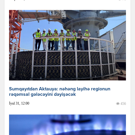
Sumqayıtdan Aktauya: nəhəng layihə regionun
rəqəmsal gələcəyini dəyişəcək
İyul 31, 12:00
456