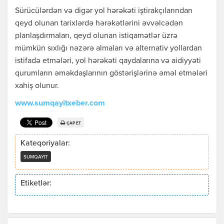
Sürücülərdən və digər yol hərəkəti iştirakçılarından
qeyd olunan tarixlərdə hərəkətlərini əvvəlcədən
planlaşdırmaları, qeyd olunan istiqamətlər üzrə
mümkün sıxlığı nəzərə almaları və alternativ yollardan
istifadə etmələri, yol hərəkəti qaydalarına və aidiyyəti
qurumların əməkdaşlarının göstərişlərinə əməl etmələri
xahiş olunur.
www.sumqayitxeber.com
ÇAP ET
Kateqoriyalar:
SUMQAYIT
Etiketlər: