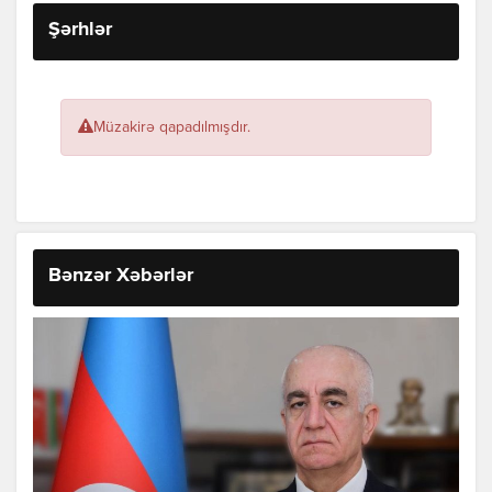
Şərhlər
Müzakirə qapadılmışdır.
Bənzər Xəbərlər