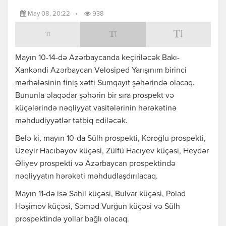
May 08, 20:22
•
938
Mayın 10-14-də Azərbaycanda keçiriləcək Bakı-
Xankəndi Azərbaycan Velosiped Yarışınım birinci
mərhələsinin finiş xətti Sumqayıt şəhərində olacaq.
Bununla əlaqədar şəhərin bir sıra prospekt və
küçələrində nəqliyyat vasitələrinin hərəkətinə
məhdudiyyətlər tətbiq ediləcək.
Belə ki, mayın 10-da Sülh prospekti, Koroğlu prospekti,
Üzeyir Hacıbəyov küçəsi, Zülfü Hacıyev küçəsi, Heydər
Əliyev prospekti və Azərbaycan prospektində
nəqliyyatın hərəkəti məhdudlaşdırılacaq.
Mayın 11-də isə Sahil küçəsi, Bulvar küçəsi, Polad
Həşimov küçəsi, Səməd Vurğun küçəsi və Sülh
prospektində yollar bağlı olacaq.