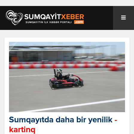
Sumqayıtda daha bir yenilik
-
kartinq