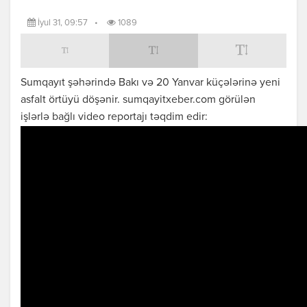
İyul 31, 09:57
•
1089
Sumqayıt şəhərində Bakı və 20 Yanvar küçələrinə yeni
asfalt örtüyü döşənir. sumqayitxeber.com görülən
işlərlə bağlı video reportajı təqdim edir: