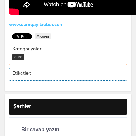
www.sumqayitxeber.com
ÇAP ET
Kateqoriyalar:
ÖLKƏ
Etiketlər:
Şərhlər
Bir cavab yazın