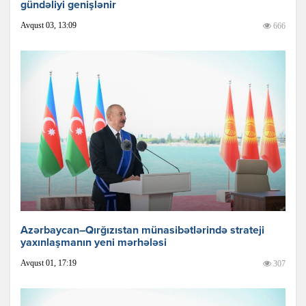
gündəliyi genişlənir
Avqust 03, 13:09
666
Azərbaycan–Qırğızıstan münasibətlərində strateji
yaxınlaşmanın yeni mərhələsi
Avqust 01, 17:19
307