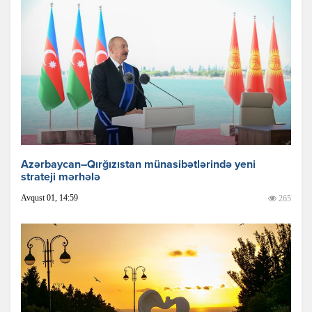
Azərbaycan–Qırğızıstan münasibətlərində yeni
strateji mərhələ
Avqust 01, 14:59
265