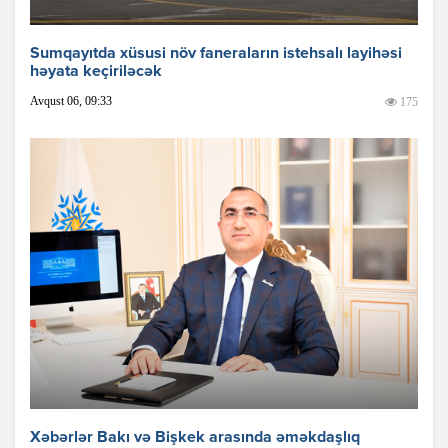
Sumqayıtda xüsusi növ faneraların istehsalı layihəsi
həyata keçiriləcək
Avqust 06, 09:33
175
Xəbərlər Bakı və Bişkek arasında əməkdaşlıq