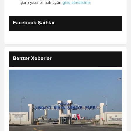
Şərh yaza bilmək üçün
giriş etməlisiniz
.
Facebook Şərhlər
Bənzər Xəbərlər