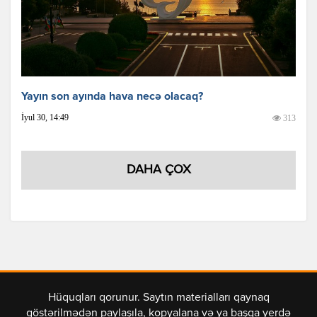
Yayın son ayında hava necə olacaq?
İyul 30, 14:49
313
DAHA ÇOX
Hüquqları qorunur. Saytın materialları qaynaq
göstərilmədən paylaşıla, kopyalana və ya başqa yerdə