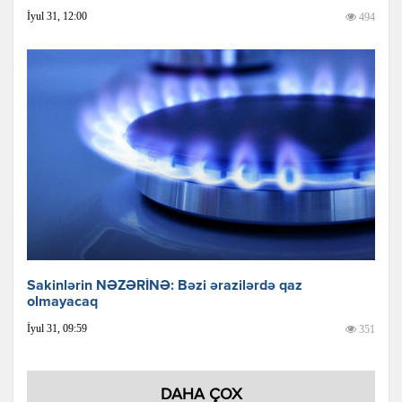
İyul 31, 12:00
494
Sakinlərin NƏZƏRİNƏ: Bəzi ərazilərdə qaz
olmayacaq
İyul 31, 09:59
351
DAHA ÇOX