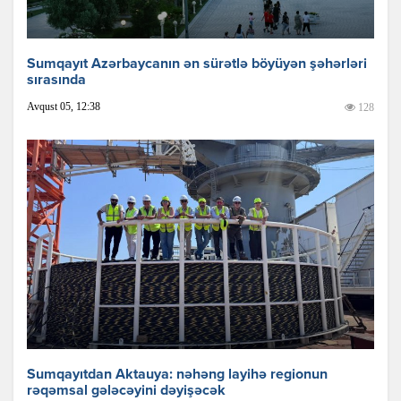
Sumqayıt Azərbaycanın ən sürətlə böyüyən şəhərləri
sırasında
Avqust 05, 12:38
128
Sumqayıtdan Aktauya: nəhəng layihə regionun
rəqəmsal gələcəyini dəyişəcək