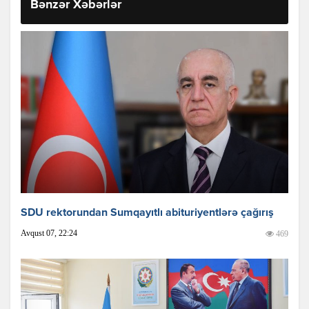
Bənzər Xəbərlər
SDU rektorundan Sumqayıtlı abituriyentlərə çağırış
Avqust 07, 22:24
469