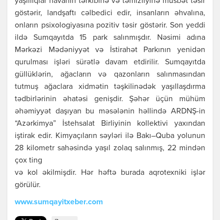
yaşıllıqlar havanın tərkibinə və təmizliyinə müsbət təsir
göstərir, landşaftı cəlbedici edir, insanların əhvalına,
onların psixologiyasına pozitiv təsir göstərir. Son yeddi
ildə Sumqayıtda 15 park salınmışdır. Nəsimi adına
Mərkəzi Mədəniyyət və İstirahət Parkının yenidən
qurulması işləri sürətlə davam etdirilir. Sumqayıtda
güllüklərin, ağacların və qazonların salınmasından
tutmuş ağaclara xidmətin təşkilinədək yaşıllaşdırma
tədbirlərinin əhatəsi genişdir. Şəhər üçün mühüm
əhəmiyyət daşıyan bu məsələnin həllində ARDNŞ-in
“Azərkimya” İstehsalat Birliyinin kollektivi yaxından
iştirak edir. Kimyaçıların səyləri ilə Bakı–Quba yolunun
28 kilometr sahəsində yaşıl zolaq salınmış, 22 mindən
çox ting
və kol əkilmişdir. Hər həftə burada aqrotexniki işlər
görülür.
www.sumqayitxeber.com