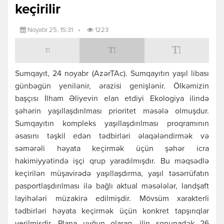
keçirilir
Noyabr 25, 15:31
•
1223
Sumqayıt, 24 noyabr (AzərTAc). Sumqayıtın yaşıl libası
günbəgün yenilənir, ərazisi genişlənir. Ölkəmizin
başçısı İlham Əliyevin elan etdiyi Ekologiya ilində
şəhərin yaşıllaşdırılması prioritet məsələ olmuşdur.
Sumqayıtın kompleks yaşıllaşdırılması proqramının
əsasını təşkil edən tədbirləri əlaqələndirmək və
səmərəli həyata keçirmək üçün şəhər icra
hakimiyyətində işçi qrup yaradılmışdır. Bu məqsədlə
keçirilən müşavirədə yaşıllaşdırma, yaşıl təsərrüfatın
pasportlaşdırılması ilə bağlı aktual məsələlər, landşaft
layihələri müzakirə edilmişdir. Mövsüm xarakterli
tədbirləri həyata keçirmək üçün konkret tapşırıqlar