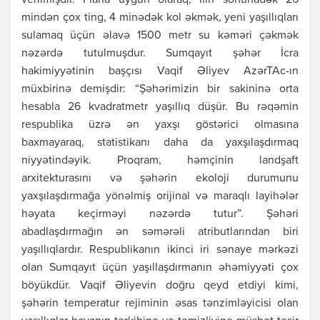
verilmişdir. Plana uyğun olaraq, ilin sonunadək 26
mindən çox ting, 4 minədək kol əkmək, yeni yaşıllıqları
sulamaq üçün əlavə 1500 metr su kəməri çəkmək
nəzərdə tutulmuşdur. Sumqayıt şəhər İcra
hakimiyyətinin başçısı Vaqif Əliyev AzərTAc-ın
müxbirinə demişdir: “Şəhərimizin bir sakininə orta
hesabla 26 kvadratmetr yaşıllıq düşür. Bu rəqəmin
respublika üzrə ən yaxşı göstərici olmasına
baxmayaraq, statistikanı daha da yaxşılaşdırmaq
niyyətindəyik. Proqram, həmçinin landşaft
arxitekturasını və şəhərin ekoloji durumunu
yaxşılaşdırmağa yönəlmiş orijinal və maraqlı layihələr
həyata keçirməyi nəzərdə tutur”. Şəhəri
abadlaşdırmağın ən səmərəli atributlarından biri
yaşıllıqlardır. Respublikanın ikinci iri sənaye mərkəzi
olan Sumqayıt üçün yaşıllaşdırmanın əhəmiyyəti çox
böyükdür. Vaqif Əliyevin doğru qeyd etdiyi kimi,
şəhərin temperatur rejiminin əsas tənzimləyicisi olan