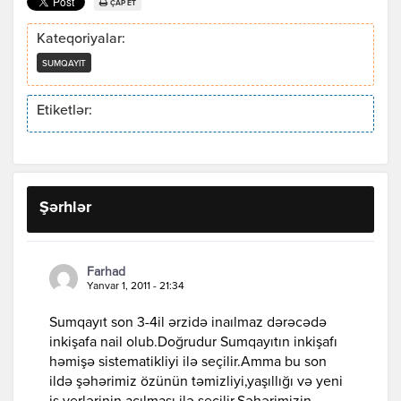
ÇAP ET
Kateqoriyalar:
SUMQAYIT
Etiketlər:
Şərhlər
Farhad
Yanvar 1, 2011 - 21:34
Sumqayıt son 3-4il ərzidə inaılmaz dərəcədə
inkişafa nail olub.Doğrudur Sumqayıtın inkişafı
həmişə sistematikliyi ilə seçilir.Amma bu son
ildə şəhərimiz özünün təmizliyi,yaşıllığı və yeni