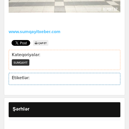
www.sumqayitxeber.com
ÇAP ET
Kateqoriyalar:
SUMQAYIT
Etiketlər:
Şərhlər