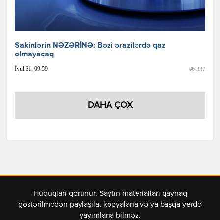
Sakinlərin NƏZƏRİNƏ: Bəzi ərazilərdə qaz
olmayacaq
İyul 31, 09:59
337
DAHA ÇOX
Hüquqları qorunur. Saytın materialları qaynaq
göstərilmədən paylaşıla, kopyalana və ya başqa yerdə
yayımlana bilməz.