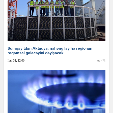
Sumqayıtdan Aktauya: nəhəng layihə regionun
rəqəmsal gələcəyini dəyişəcək
İyul 31, 12:00
475