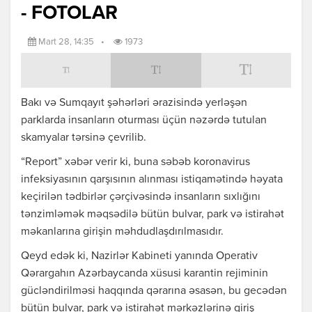
- FOTOLAR
Mart 28, 14:35
•
1973
Bakı və Sumqayıt şəhərləri ərazisində yerləşən
parklarda insanların oturması üçün nəzərdə tutulan
skamyalar tərsinə çevrilib.
“Report” xəbər verir ki, buna səbəb koronavirus
infeksiyasının qarşısının alınması istiqamətində həyata
keçirilən tədbirlər çərçivəsində insanların sıxlığını
tənzimləmək məqsədilə bütün bulvar, park və istirahət
məkanlarına girişin məhdudlaşdırılmasıdır.
Qeyd edək ki, Nazirlər Kabineti yanında Operativ
Qərargahın Azərbaycanda xüsusi karantin rejiminin
gücləndirilməsi haqqında qərarına əsasən, bu gecədən
bütün bulvar, park və istirahət mərkəzlərinə giriş