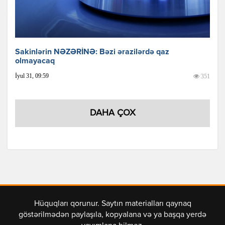
Sakinlərin NƏZƏRİNƏ: Bəzi ərazilərdə qaz
olmayacaq
İyul 31, 09:59
351
DAHA ÇOX
Hüquqları qorunur. Saytın materialları qaynaq
göstərilmədən paylaşıla, kopyalana və ya başqa yerdə