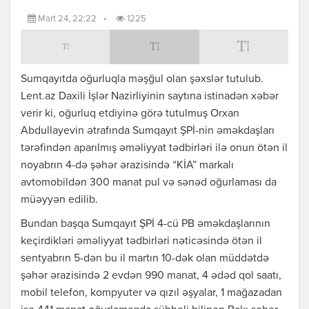
Mart 24, 22:22
•
1225
Sumqayıtda oğurluqla məşğul olan şəxslər tutulub.
Lent.az Daxili İşlər Nazirliyinin saytına istinadən xəbər
verir ki, oğurluq etdiyinə görə tutulmuş Orxan
Abdullayevin ətrafında Sumqayıt ŞPİ-nin əməkdaşları
tərəfindən aparılmış əməliyyat tədbirləri ilə onun ötən il
noyabrın 4-də şəhər ərazisində “KİA” markalı
avtomobildən 300 manat pul və sənəd oğurlaması da
müəyyən edilib.
Bundan başqa Sumqayıt ŞPİ 4-cü PB əməkdaşlarının
keçirdikləri əməliyyat tədbirləri nəticəsində ötən il
sentyabrın 5-dən bu il martın 10-dək olan müddətdə
şəhər ərazisində 2 evdən 990 manat, 4 ədəd qol saatı,
mobil telefon, kompyuter və qızıl əşyalar, 1 mağazadan