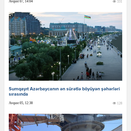
Avqust 07, 14:04
331
Sumqayıt Azərbaycanın ən sürətlə böyüyən şəhərləri
sırasında
Avqust 05, 12:38
128