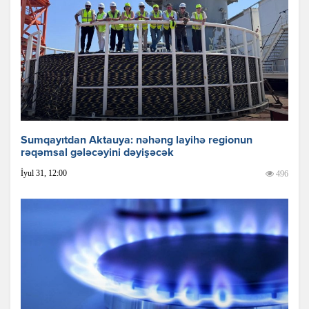
Sumqayıtdan Aktauya: nəhəng layihə regionun
rəqəmsal gələcəyini dəyişəcək
İyul 31, 12:00
496