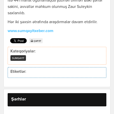
isə 441 manat oğurlamaqda şübhəli bilinən Bakı şəhər
sakini, əvvəllər məhkum olunmuş Zaur Suleykin
saxlanılıb.
Hər iki şəxsin ətrafında araşdırmalar davam etdirilir.
www.sumqayitxeber.com
ÇAP ET
Kateqoriyalar:
SUMQAYIT
Etiketlər:
Şərhlər