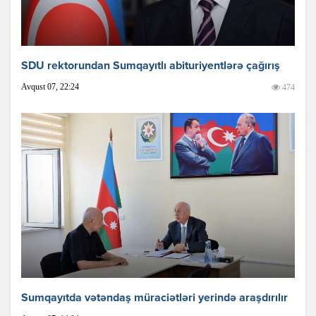
SDU rektorundan Sumqayıtlı abituriyentlərə çağırış
Avqust 07, 22:24
474
Sumqayıtda vətəndaş müraciətləri yerində araşdırılır