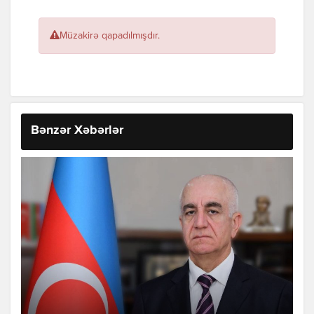
Müzakirə qapadılmışdır.
Bənzər Xəbərlər