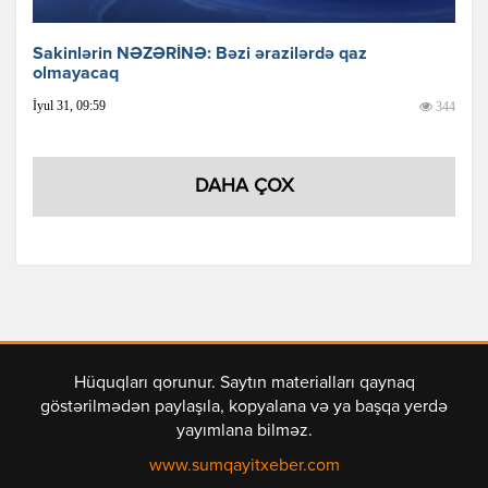
Sakinlərin NƏZƏRİNƏ: Bəzi ərazilərdə qaz
olmayacaq
İyul 31, 09:59
344
DAHA ÇOX
Hüquqları qorunur. Saytın materialları qaynaq
göstərilmədən paylaşıla, kopyalana və ya başqa yerdə
yayımlana bilməz.
www.sumqayitxeber.com