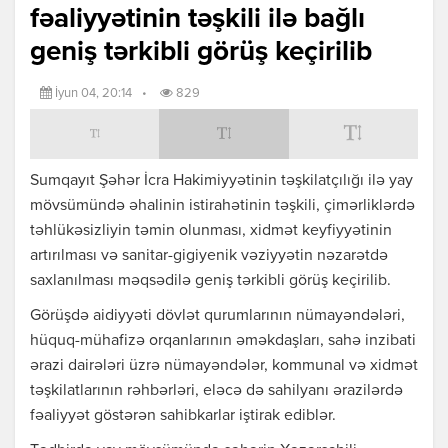
fəaliyyətinin təşkili ilə bağlı
geniş tərkibli görüş keçirilib
İyun 04, 20:14
•
829
Sumqayıt Şəhər İcra Hakimiyyətinin təşkilatçılığı ilə yay
mövsümündə əhalinin istirahətinin təşkili, çimərliklərdə
təhlükəsizliyin təmin olunması, xidmət keyfiyyətinin
artırılması və sanitar-gigiyenik vəziyyətin nəzarətdə
saxlanılması məqsədilə geniş tərkibli görüş keçirilib.
Görüşdə aidiyyəti dövlət qurumlarının nümayəndələri,
hüquq-mühafizə orqanlarının əməkdaşları, sahə inzibati
ərazi dairələri üzrə nümayəndələr, kommunal və xidmət
təşkilatlarının rəhbərləri, eləcə də sahilyanı ərazilərdə
fəaliyyət göstərən sahibkarlar iştirak ediblər.