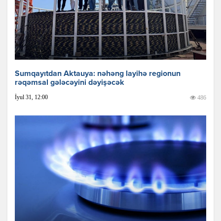
Sumqayıtdan Aktauya: nəhəng layihə regionun
rəqəmsal gələcəyini dəyişəcək
İyul 31, 12:00
486