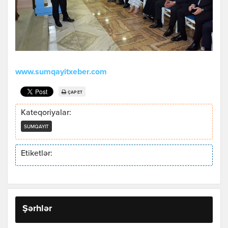
www.sumqayitxeber.com
ÇAP ET
Kateqoriyalar:
SUMQAYIT
Etiketlər:
Şərhlər