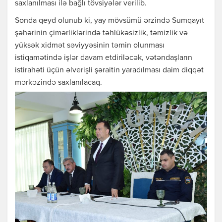
saxlanılması ilə bağlı tövsiyələr verilib.
Sonda qeyd olunub ki, yay mövsümü ərzində Sumqayıt
şəhərinin çimərliklərində təhlükəsizlik, təmizlik və
yüksək xidmət səviyyəsinin təmin olunması
istiqamətində işlər davam etdiriləcək, vətəndaşların
istirahəti üçün əlverişli şəraitin yaradılması daim diqqət
mərkəzində saxlanılacaq.