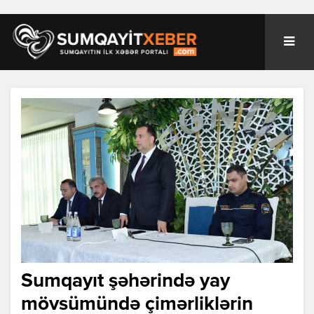
Sumqayıt şəhərində yay
mövsümündə çimərliklərin