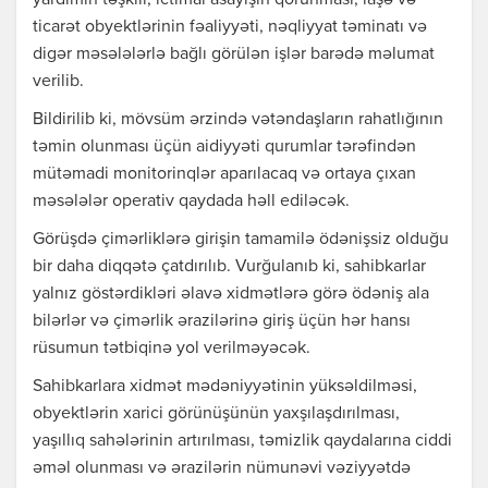
yardımın təşkili, ictimai asayişin qorunması, iaşə və
ticarət obyektlərinin fəaliyyəti, nəqliyyat təminatı və
digər məsələlərlə bağlı görülən işlər barədə məlumat
verilib.
Bildirilib ki, mövsüm ərzində vətəndaşların rahatlığının
təmin olunması üçün aidiyyəti qurumlar tərəfindən
mütəmadi monitorinqlər aparılacaq və ortaya çıxan
məsələlər operativ qaydada həll ediləcək.
Görüşdə çimərliklərə girişin tamamilə ödənişsiz olduğu
bir daha diqqətə çatdırılıb. Vurğulanıb ki, sahibkarlar
yalnız göstərdikləri əlavə xidmətlərə görə ödəniş ala
bilərlər və çimərlik ərazilərinə giriş üçün hər hansı
rüsumun tətbiqinə yol verilməyəcək.
Sahibkarlara xidmət mədəniyyətinin yüksəldilməsi,
obyektlərin xarici görünüşünün yaxşılaşdırılması,
yaşıllıq sahələrinin artırılması, təmizlik qaydalarına ciddi
əməl olunması və ərazilərin nümunəvi vəziyyətdə