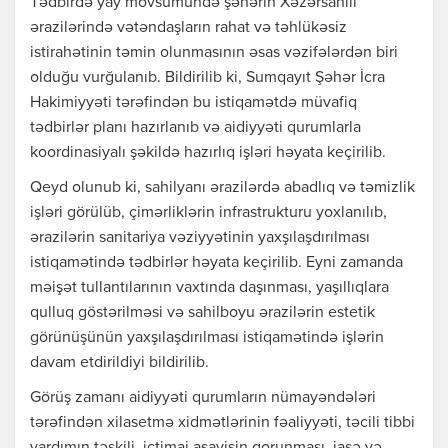
Tədbirdə yay mövsümündə şəhərin Xəzərsahili
ərazilərində vətəndaşların rahat və təhlükəsiz
istirahətinin təmin olunmasının əsas vəzifələrdən biri
olduğu vurğulanıb. Bildirilib ki, Sumqayıt Şəhər İcra
Hakimiyyəti tərəfindən bu istiqamətdə müvafiq
tədbirlər planı hazırlanıb və aidiyyəti qurumlarla
koordinasiyalı şəkildə hazırlıq işləri həyata keçirilib.
Qeyd olunub ki, sahilyanı ərazilərdə abadlıq və təmizlik
işləri görülüb, çimərliklərin infrastrukturu yoxlanılıb,
ərazilərin sanitariya vəziyyətinin yaxşılaşdırılması
istiqamətində tədbirlər həyata keçirilib. Eyni zamanda
məişət tullantılarının vaxtında daşınması, yaşıllıqlara
qulluq göstərilməsi və sahilboyu ərazilərin estetik
görünüşünün yaxşılaşdırılması istiqamətində işlərin
davam etdirildiyi bildirilib.
Görüş zamanı aidiyyəti qurumların nümayəndələri
tərəfindən xilasetmə xidmətlərinin fəaliyyəti, təcili tibbi