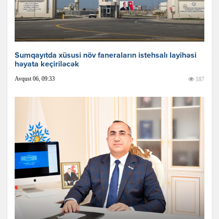
Sumqayıtda xüsusi növ faneraların istehsalı layihəsi
həyata keçiriləcək
Avqust 06, 09:33
187