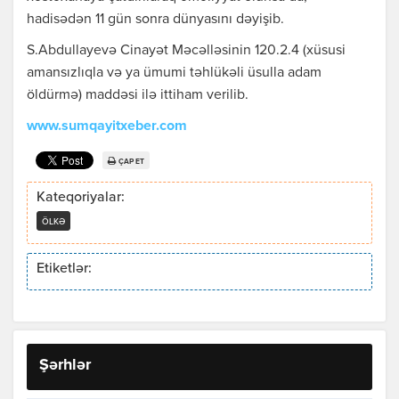
hadisədən 11 gün sonra dünyasını dəyişib.
S.Abdullayevə Cinayət Məcəlləsinin 120.2.4 (xüsusi
amansızlıqla və ya ümumi təhlükəli üsulla adam
öldürmə) maddəsi ilə ittiham verilib.
www.sumqayitxeber.com
ÇAP ET
Kateqoriyalar:
ÖLKƏ
Etiketlər:
Şərhlər