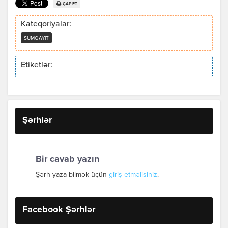
ÇAP ET
Kateqoriyalar:
SUMQAYIT
Etiketlər:
Şərhlər
Bir cavab yazın
Şərh yaza bilmək üçün
giriş etməlisiniz
.
Facebook Şərhlər