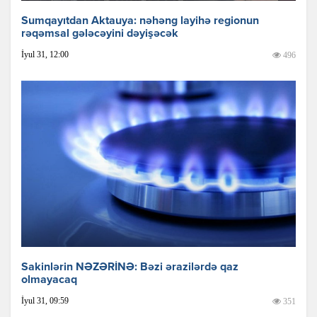
Sumqayıtdan Aktauya: nəhəng layihə regionun
rəqəmsal gələcəyini dəyişəcək
İyul 31, 12:00
496
Sakinlərin NƏZƏRİNƏ: Bəzi ərazilərdə qaz
olmayacaq
İyul 31, 09:59
351