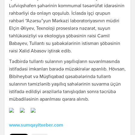
Lufviqshafen şəhərinin kommumal təsərrüfat idarəsinin
rəhbərliyi də onlayn qoşulub. İclasda işçi qrupun
rəhbəri “Azərsu”yun Mərkəzi laboratoriyasının müdiri
Elçin Əliyev, Texnoloji proseslərə nəzarət, suyun
təhlükəsizliyi və ekologiya şöbəsinin rəisi Cəmil
Babayev, Tullantı su şəbəkələrinin istismarı şöbəsinin
rəisi Xalid Abasov iştirak edib.
Tədbirdə tullantı sularının yaşıllıqların suvarılmasında
istifadəsi imkanları barədə müzakirələr aparılıb. Hövsan,
Bibiheybət və Müşfiqabad qəsəbələrində tullantı
sularının təmizlənib yaşıllıq sahələrinin suvarma üçün
istifadə edildiyi ərazilərlə tanışlıqdan sonra təcrübə
mübadiləsinin aparılması qərara alınıb.
www.sumqayitxeber.com