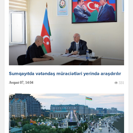
Sumqayıtda vətəndaş müraciətləri yerində araşdırılır
Avqust 07, 14:04
331