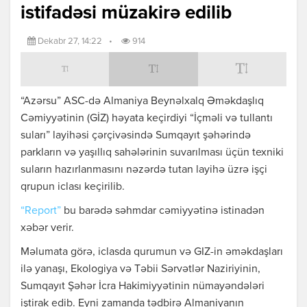
istifadəsi müzakirə edilib
Dekabr 27, 14:22
•
914
“Azərsu” ASC-də Almaniya Beynəlxalq Əməkdaşlıq
Cəmiyyətinin (GİZ) həyata keçirdiyi “İçməli və tullantı
suları” layihəsi çərçivəsində Sumqayıt şəhərində
parkların və yaşıllıq sahələrinin suvarılması üçün texniki
suların hazırlanmasını nəzərdə tutan layihə üzrə işçi
qrupun iclası keçirilib.
“Report”
bu barədə səhmdar cəmiyyətinə istinadən
xəbər verir.
Məlumata görə, iclasda qurumun və GIZ-in əməkdaşları
ilə yanaşı, Ekologiya və Təbii Sərvətlər Naziriyinin,
Sumqayıt Şəhər İcra Hakimiyyətinin nümayəndələri
iştirak edib. Eyni zamanda tədbirə Almaniyanın