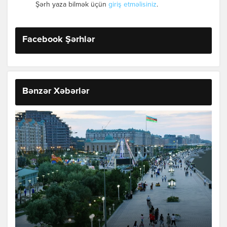
Şərh yaza bilmək üçün
giriş etməlisiniz
.
Facebook Şərhlər
Bənzər Xəbərlər