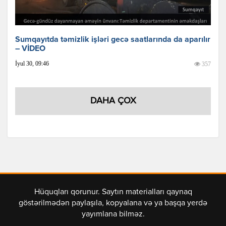
Sumqayıtda təmizlik işləri gecə saatlarında da aparılır
– VİDEO
İyul 30, 09:46
357
DAHA ÇOX
Hüquqları qorunur. Saytın materialları qaynaq
göstərilmədən paylaşıla, kopyalana və ya başqa yerdə
yayımlana bilməz.