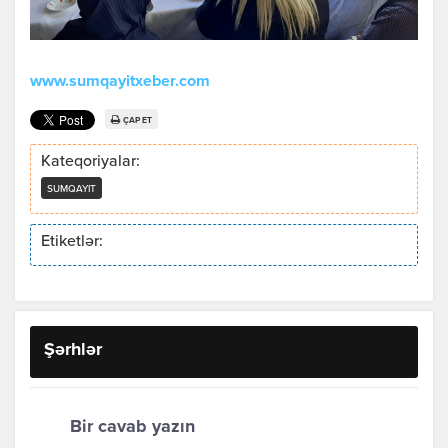
www.sumqayitxeber.com
ÇAP ET
Kateqoriyalar:
SUMQAYIT
Etiketlər:
Şərhlər
Bir cavab yazın