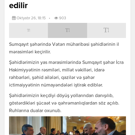
edilir
Oktyabr 26, 18:15
•
903
Sumqayıt şəhərində Vətən müharibəsi şəhidlərinin il
mərasimləri keçirilir.
Şəhidlərimizin yas mərasimlərində Sumqayıt şəhər İcra
Hakimiyyətinin rəsmiləri, millət vəkilləri, idarə
rəhbərləri, şəhid ailələri, qazilər və şəhər
ictimaiyyətinin nümayəndələri iştirak ediblər.
Şəhidlərimizin keçdiyi döyüş yollarından danışılıb,
göstərdikləri şücaət və qəhrəmanlıqlardan söz açılıb.
Ruhlarına dualar oxunub.