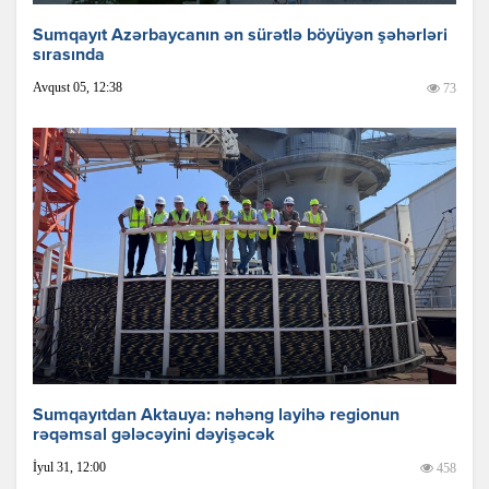
Sumqayıt Azərbaycanın ən sürətlə böyüyən şəhərləri
sırasında
Avqust 05, 12:38
73
Sumqayıtdan Aktauya: nəhəng layihə regionun
rəqəmsal gələcəyini dəyişəcək
İyul 31, 12:00
458