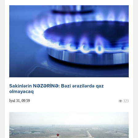
Sakinlərin NƏZƏRİNƏ: Bəzi ərazilərdə qaz
olmayacaq
İyul 31, 09:59
323