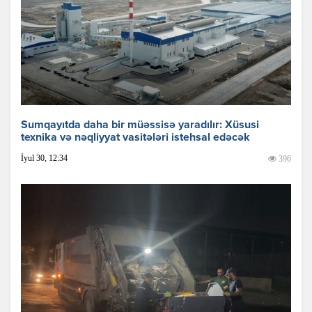
Sumqayıtda daha bir müəssisə yaradılır: Xüsusi
texnika və nəqliyyat vasitələri istehsal edəcək
İyul 30, 12:34
396