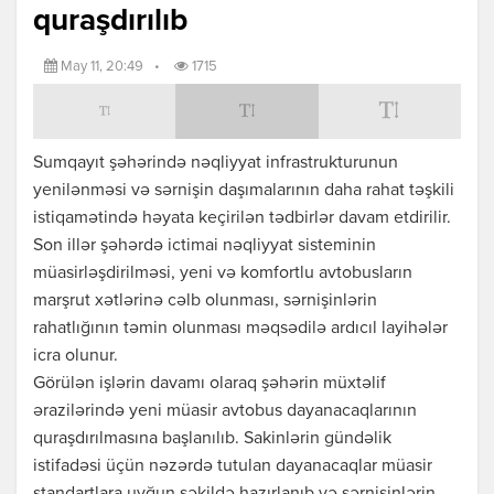
quraşdırılıb
May 11, 20:49
•
1715
Sumqayıt şəhərində nəqliyyat infrastrukturunun
yenilənməsi və sərnişin daşımalarının daha rahat təşkili
istiqamətində həyata keçirilən tədbirlər davam etdirilir.
Son illər şəhərdə ictimai nəqliyyat sisteminin
müasirləşdirilməsi, yeni və komfortlu avtobusların
marşrut xətlərinə cəlb olunması, sərnişinlərin
rahatlığının təmin olunması məqsədilə ardıcıl layihələr
icra olunur.
Görülən işlərin davamı olaraq şəhərin müxtəlif
ərazilərində yeni müasir avtobus dayanacaqlarının
quraşdırılmasına başlanılıb. Sakinlərin gündəlik
istifadəsi üçün nəzərdə tutulan dayanacaqlar müasir