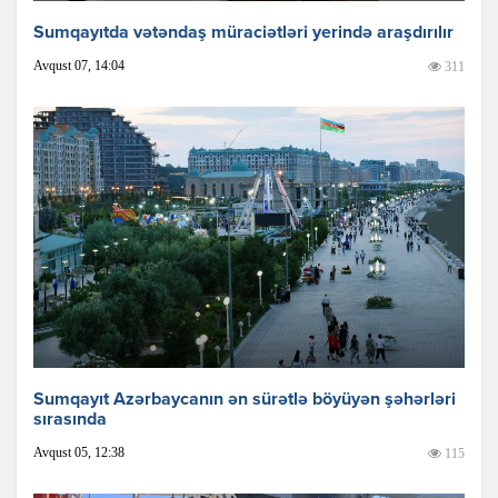
Sumqayıtda vətəndaş müraciətləri yerində araşdırılır
Avqust 07, 14:04
311
Sumqayıt Azərbaycanın ən sürətlə böyüyən şəhərləri
sırasında
Avqust 05, 12:38
115