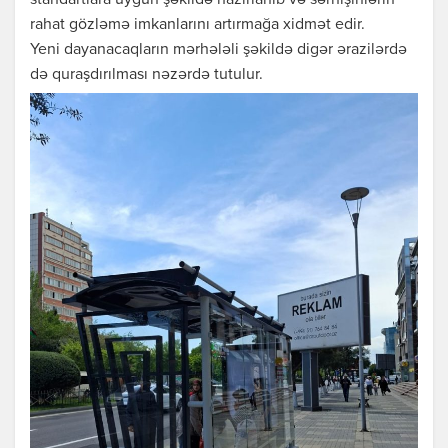
standartlara uyğun şəkildə hazırlanıb və sərnişinlərin
rahat gözləmə imkanlarını artırmağa xidmət edir.
Yeni dayanacaqların mərhələli şəkildə digər ərazilərdə
də quraşdırılması nəzərdə tutulur.