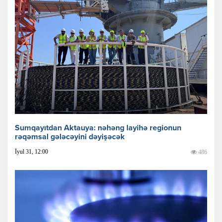
Sumqayıtdan Aktauya: nəhəng layihə regionun
rəqəmsal gələcəyini dəyişəcək
İyul 31, 12:00
486