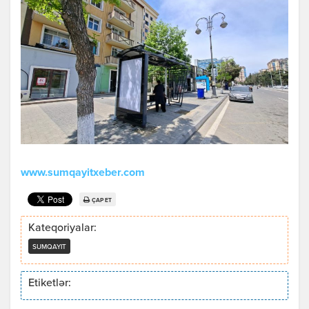
www.sumqayitxeber.com
ÇAP ET
Kateqoriyalar:
SUMQAYIT
Etiketlər: