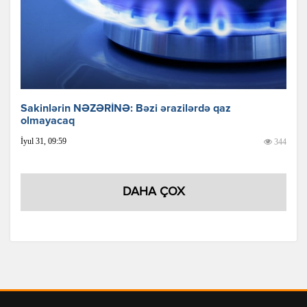
Sakinlərin NƏZƏRİNƏ: Bəzi ərazilərdə qaz
olmayacaq
İyul 31, 09:59
344
DAHA ÇOX