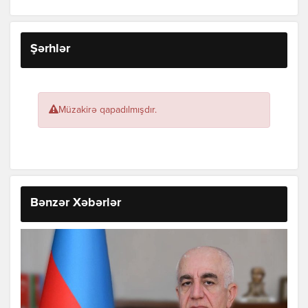
Şərhlər
Müzakirə qapadılmışdır.
Bənzər Xəbərlər