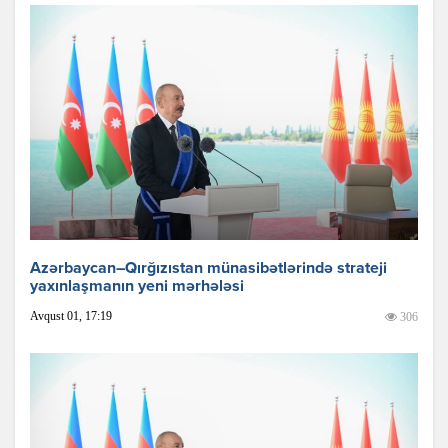
Azərbaycan–Qırğızıstan münasibətlərində strateji
yaxınlaşmanın yeni mərhələsi
Avqust 01, 17:19
306