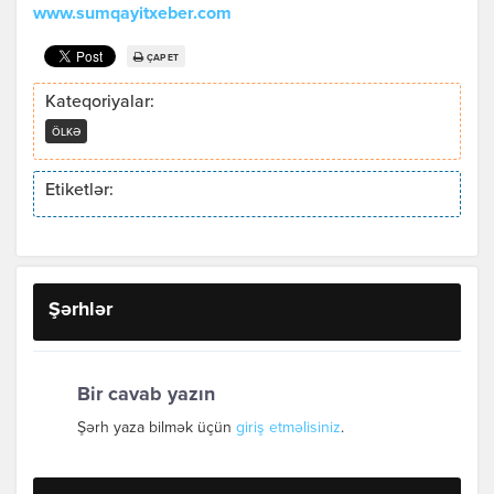
www.sumqayitxeber.com
ÇAP ET
Kateqoriyalar:
ÖLKƏ
Etiketlər:
Şərhlər
Bir cavab yazın
Şərh yaza bilmək üçün
giriş etməlisiniz
.