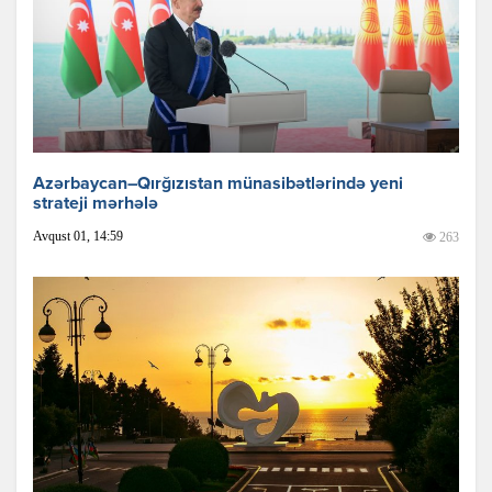
Azərbaycan–Qırğızıstan münasibətlərində yeni
strateji mərhələ
Avqust 01, 14:59
263