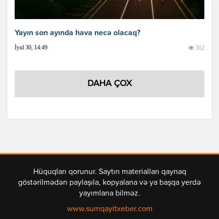
Yayın son ayında hava necə olacaq?
İyul 30, 14:49
312
DAHA ÇOX
Hüquqları qorunur. Saytın materialları qaynaq
göstərilmədən paylaşıla, kopyalana və ya başqa yerdə
yayımlana bilməz.
www.sumqayitxeber.com