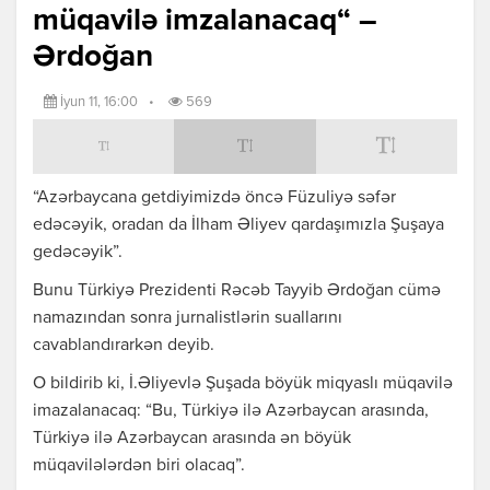
müqavilə imzalanacaq“ –
Ərdoğan
İyun 11, 16:00
•
569
“Azərbaycana getdiyimizdə öncə Füzuliyə səfər
edəcəyik, oradan da İlham Əliyev qardaşımızla Şuşaya
gedəcəyik”.
Bunu Türkiyə Prezidenti Rəcəb Tayyib Ərdoğan cümə
namazından sonra jurnalistlərin suallarını
cavablandırarkən deyib.
O bildirib ki, İ.Əliyevlə Şuşada böyük miqyaslı müqavilə
imazalanacaq: “Bu, Türkiyə ilə Azərbaycan arasında,
Türkiyə ilə Azərbaycan arasında ən böyük
müqavilələrdən biri olacaq”.