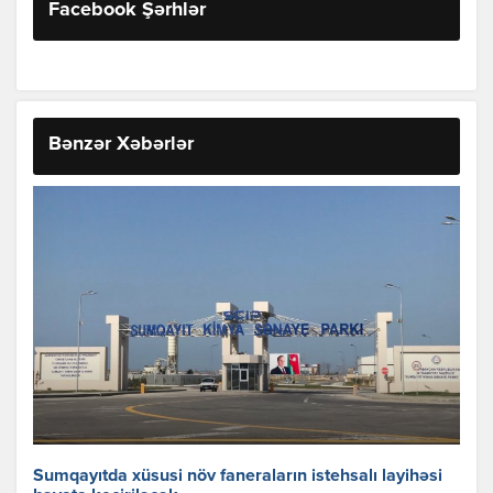
Facebook Şərhlər
Bənzər Xəbərlər
Sumqayıtda xüsusi növ faneraların istehsalı layihəsi