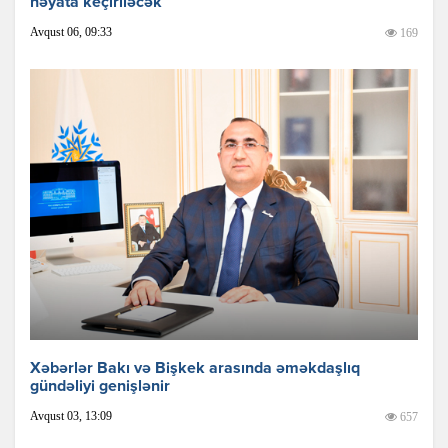
həyata keçiriləcək
Avqust 06, 09:33
169
Xəbərlər Bakı və Bişkek arasında əməkdaşlıq
gündəliyi genişlənir
Avqust 03, 13:09
657