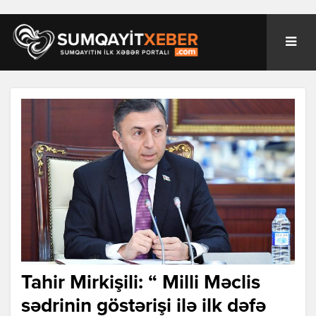
Tahir Mirkişili: “ Milli Məclis
sədrinin göstərişi ilə ilk dəfə