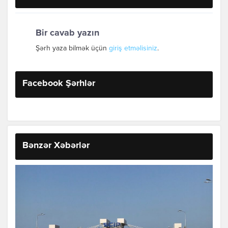
Bir cavab yazın
Şərh yaza bilmək üçün
giriş etməlisiniz
.
Facebook Şərhlər
Bənzər Xəbərlər