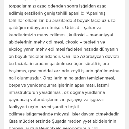
torpaqlarımızı azad edəndən sonra işğaldan azad
edilmiş ərazilərin geniş təhlili aparılıb: “Aparılmış
təhlillər ölkəmizin bu ərazilərdə 3 böyük faciə üz-üzə
qaldığını müəyyən etmişdir. Urbisid – şəhər və
kəndlərimizin məhv edilməsi, kultosid – mədəniyyət
abidələrinin məhv edilməsi, ekosid – təbiətin və
ekologiyanın məhv edilməsi faciələri hazırda dünyanın
ən böyük faciələrindəndir. Cari ildə Azərbaycan dövləti
bu faciələrin aradan qaldırılması üçün sürətli işlərə
başlamış, qısa müddət ərzində xeyli işlərin görülməsinə
nail olunmuşdur. Ərazilərin minalardan təmizlənməsi,
bərpa və yenidənqurma işlərinin aparılması, lazımi
infrastrukturun yaradılması, öz doğma yurdlarına
qayıdacaq vətəndaşlarımızın yaşayışı və işgüzar
fəaliyyəti üçün lazımi şəraitin təşkil
edilməsiistiqamətində miqyaslı işlər davam etməkdədir.
Qısa müddət ərzində Şuşada mədəniyyət abidələrinin
bərpası, Füzuli Beynəlxalq aeroportunun, yol