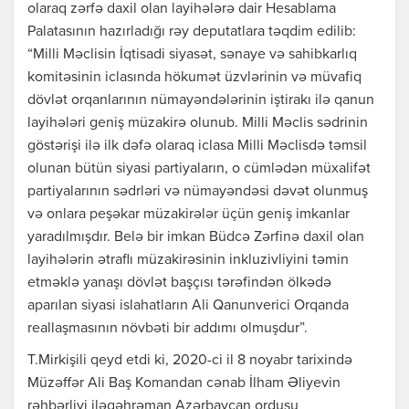
olaraq zərfə daxil olan layihələrə dair Hesablama
Palatasının hazırladığı rəy deputatlara təqdim edilib:
“Milli Məclisin İqtisadi siyasət, sənaye və sahibkarlıq
komitəsinin iclasında hökumət üzvlərinin və müvafiq
dövlət orqanlarının nümayəndələrinin iştirakı ilə qanun
layihələri geniş müzakirə olunub. Milli Məclis sədrinin
göstərişi ilə ilk dəfə olaraq iclasa Milli Məclisdə təmsil
olunan bütün siyasi partiyaların, o cümlədən müxalifət
partiyalarının sədrləri və nümayəndəsi dəvət olunmuş
və onlara peşəkar müzakirələr üçün geniş imkanlar
yaradılmışdır. Belə bir imkan Büdcə Zərfinə daxil olan
layihələrin ətraflı müzakirəsinin inkluzivliyini təmin
etməklə yanaşı dövlət başçısı tərəfindən ölkədə
aparılan siyasi islahatların Ali Qanunverici Orqanda
reallaşmasının növbəti bir addımı olmuşdur”.
T.Mirkişili qeyd etdi ki, 2020-ci il 8 noyabr tarixində
Müzəffər Ali Baş Komandan cənab İlham Əliyevin
rəhbərliyi iləqəhrəman Azərbaycan ordusu