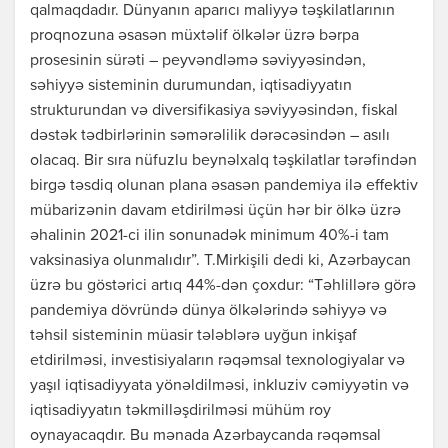
qalmaqdadır. Dünyanın aparıcı maliyyə təşkilatlarının
proqnozuna əsasən müxtəlif ölkələr üzrə bərpa
prosesinin sürəti – peyvəndləmə səviyyəsindən,
səhiyyə sisteminin durumundan, iqtisadiyyatın
strukturundan və diversifikasiya səviyyəsindən, fiskal
dəstək tədbirlərinin səmərəlilik dərəcəsindən – asılı
olacaq. Bir sıra nüfuzlu beynəlxalq təşkilatlar tərəfindən
birgə təsdiq olunan plana əsasən pandemiya ilə effektiv
mübarizənin davam etdirilməsi üçün hər bir ölkə üzrə
əhalinin 2021-ci ilin sonunadək minimum 40%-i tam
vaksinasiya olunmalıdır”. T.Mirkişili dedi ki, Azərbaycan
üzrə bu göstərici artıq 44%-dən çoxdur: “Təhlillərə görə
pandemiya dövründə dünya ölkələrində səhiyyə və
təhsil sisteminin müasir tələblərə uyğun inkişaf
etdirilməsi, investisiyaların rəqəmsal texnologiyalar və
yaşıl iqtisadiyyata yönəldilməsi, inkluziv cəmiyyətin və
iqtisadiyyatın təkmilləşdirilməsi mühüm roy
oynayacaqdır. Bu mənada Azərbaycanda rəqəmsal