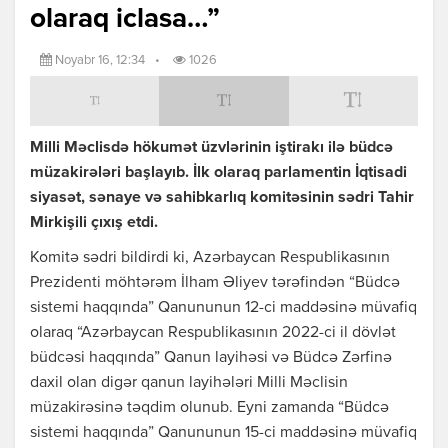
olaraq iclasa…”
Noyabr 16, 12:34
•
1026
Milli Məclisdə hökumət üzvlərinin iştirakı ilə büdcə
müzakirələri başlayıb. İlk olaraq parlamentin İqtisadi
siyasət, sənaye və sahibkarlıq komitəsinin sədri Tahir
Mirkişili çıxış etdi.
Komitə sədri bildirdi ki, Azərbaycan Respublikasının
Prezidenti möhtərəm İlham Əliyev tərəfindən “Büdcə
sistemi haqqında” Qanununun 12-ci maddəsinə müvafiq
olaraq “Azərbaycan Respublikasının 2022-ci il dövlət
büdcəsi haqqında” Qanun layihəsi və Büdcə Zərfinə
daxil olan digər qanun layihələri Milli Məclisin
müzakirəsinə təqdim olunub. Eyni zamanda “Büdcə
sistemi haqqında” Qanununun 15-ci maddəsinə müvafiq