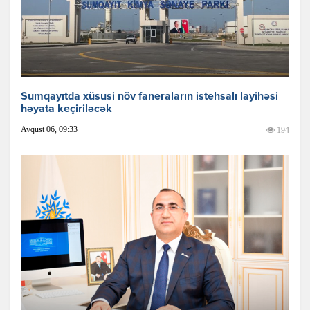
Sumqayıtda xüsusi növ faneraların istehsalı layihəsi
həyata keçiriləcək
Avqust 06, 09:33
194