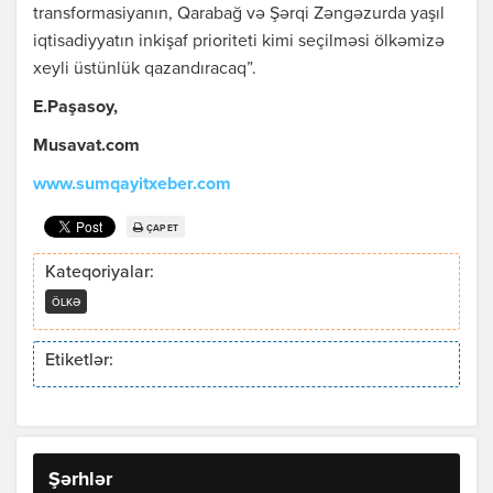
transformasiyanın, Qarabağ və Şərqi Zəngəzurda yaşıl
iqtisadiyyatın inkişaf prioriteti kimi seçilməsi ölkəmizə
xeyli üstünlük qazandıracaq”.
E.Paşasoy,
Musavat.com
www.sumqayitxeber.com
ÇAP ET
Kateqoriyalar:
ÖLKƏ
Etiketlər:
Şərhlər