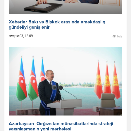
Xəbərlər Bakı və Bişkek arasında əməkdaşlıq
gündəliyi genişlənir
Avqust 03, 13:09
692
Azərbaycan–Qırğızıstan münasibətlərində strateji
yaxınlaşmanın yeni mərhələsi