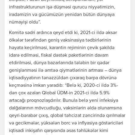
infrastrukturunun işə düşməsi qurucu niyyətimizin,
iradəmizin və gücümüzün yenidən bütün dünyaya
nümayişi oldu”.
Komitə sədri ardınca qeyd etdi ki, 2021-ci ildə əksər
ölkələr tərəfindən geniş vaksinasiya tədbirlərinin
həyata keçirilməsi, karantin rejiminin çevik şəkildə
idarə edilməsi, fiskal dəstək paketlərinin davam
etdirilməsi, dünya bazarlarında tələbin bir qədər
genişlənməsi ilə əmtəə qiymətlərinin artması – dünya
iqtisadiyyatının tənəzzüldən çıxaraq bərpa dövrünə
keçməsinə imkan yaradıb: “Belə ki, 2020-ci ildə 3%-
dən çox azalan Qlobal ÜDM-in 2021-ci ildə 5.9%
artacağı proqnozlaşdırılır. Bunula belə yeni infeksiya
dalğalarının mövcudluğu, vaksinlərin əldə olunamsına
qeyri-bərabər çıxış, qlobal təhcizat zəncirində qırılmalar
və gecikmələr, yüksələn borc və inflyasiya göstəriciləri
iqtisadi inkişafın qarşısında əsas təhlükələr kimi