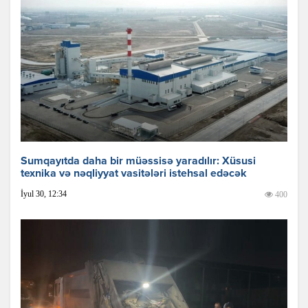
Sumqayıtda daha bir müəssisə yaradılır: Xüsusi
texnika və nəqliyyat vasitələri istehsal edəcək
İyul 30, 12:34
400