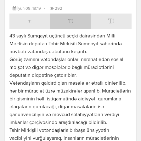
İyun 08, 18:19
•
292
43 saylı Sumqayıt üçüncü seçki dairəsindən Milli
Məclisin deputatı Tahir Mirkişili Sumqayıt şəhərində
növbəti vətəndaş qəbulunu keçirib.
Görüş zamanı vətəndaşlar onları narahat edən sosial,
məişət və digər məsələlərlə bağlı müraciətlərini
deputatın diqqətinə çatdırıblar.
Vətəndaşların qaldırdıqları məsələlər ətraflı dinlənilib,
hər bir müraciət üzrə müzakirələr aparılıb. Müraciətlərin
bir qisminin həlli istiqamətində aidiyyəti qurumlarla
əlaqələrin qurulacağı, digər məsələlərin isə
qanunvericiliyin və mövcud səlahiyyətlərin verdiyi
imkanlar çərçivəsində araşdırılacağı bildirilib.
Tahir Mirkişili vətəndaşlarla birbaşa ünsiyyətin
vacibliyini vurğulayaraq, insanların müraciətlərinin