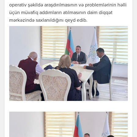
operativ şəkildə araşdırılmasının və problemlərinin həlli
üçün müvafiq addımların atılmasının daim diqqət
mərkəzində saxlanıldığını qeyd edib.