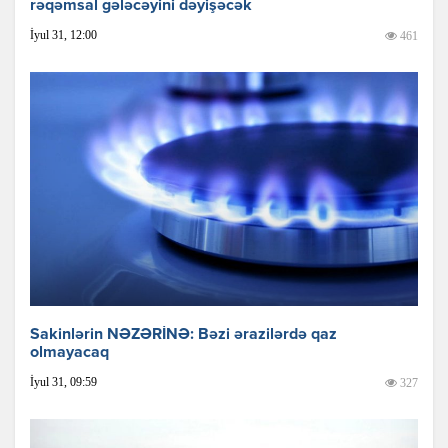
rəqəmsal gələcəyini dəyişəcək
İyul 31, 12:00
461
Sakinlərin NƏZƏRİNƏ: Bəzi ərazilərdə qaz
olmayacaq
İyul 31, 09:59
327