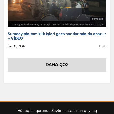
Sumqayıtda təmizlik işləri gecə saatlarında da aparılır
– VİDEO
İyul 30, 09:46
360
DAHA ÇOX
Hüquqları qorunur. Saytın materialları qaynaq