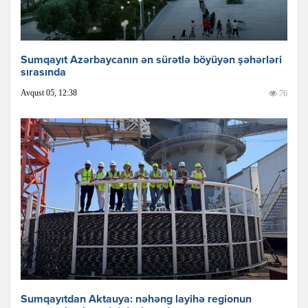
Sumqayıt Azərbaycanın ən sürətlə böyüyən şəhərləri
sırasında
Avqust 05, 12:38
76
Sumqayıtdan Aktauya: nəhəng layihə regionun