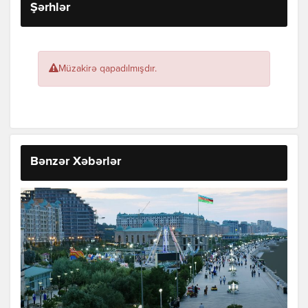
Şərhlər
Müzakirə qapadılmışdır.
Bənzər Xəbərlər