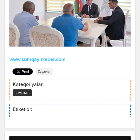
www.sumqayitxeber.com
ÇAP ET
Kateqoriyalar:
SUMQAYIT
Etiketlər: