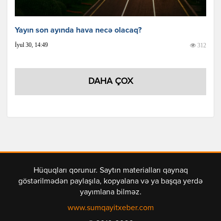
Yayın son ayında hava necə olacaq?
İyul 30, 14:49
312
DAHA ÇOX
Hüquqları qorunur. Saytın materialları qaynaq
göstərilmədən paylaşıla, kopyalana və ya başqa yerdə
yayımlana bilməz.
www.sumqayitxeber.com