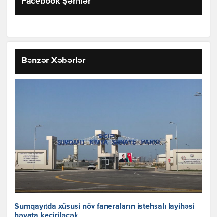
Facebook Şərhlər
Bənzər Xəbərlər
Sumqayıtda xüsusi növ faneraların istehsalı layihəsi
həyata keçiriləcək