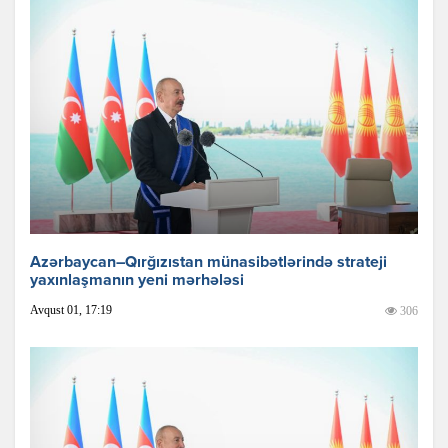
Azərbaycan–Qırğızıstan münasibətlərində strateji
yaxınlaşmanın yeni mərhələsi
Avqust 01, 17:19
306