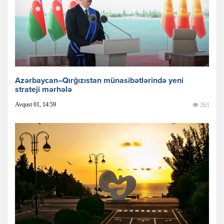
Azərbaycan–Qırğızıstan münasibətlərində yeni
strateji mərhələ
Avqust 01, 14:59
263