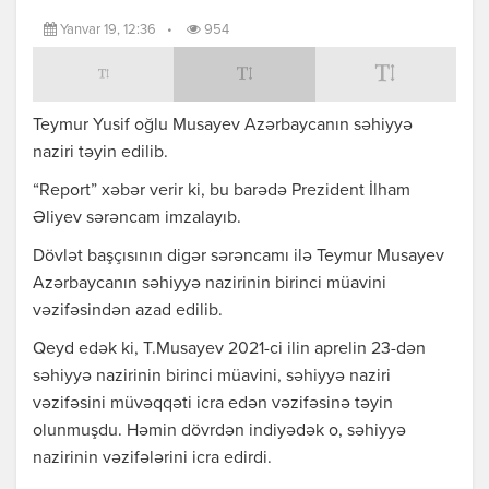
Yanvar 19, 12:36
•
954
Teymur Yusif oğlu Musayev Azərbaycanın səhiyyə
naziri təyin edilib.
“Report” xəbər verir ki, bu barədə Prezident İlham
Əliyev sərəncam imzalayıb.
Dövlət başçısının digər sərəncamı ilə Teymur Musayev
Azərbaycanın səhiyyə nazirinin birinci müavini
vəzifəsindən azad edilib.
Qeyd edək ki, T.Musayev 2021-ci ilin aprelin 23-dən
səhiyyə nazirinin birinci müavini, səhiyyə naziri
vəzifəsini müvəqqəti icra edən vəzifəsinə təyin
olunmuşdu. Həmin dövrdən indiyədək o, səhiyyə
nazirinin vəzifələrini icra edirdi.