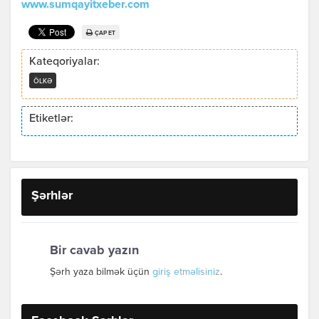
www.sumqayitxeber.com
ÇAP ET
Kateqoriyalar:
ÖLKƏ
Etiketlər:
Şərhlər
Bir cavab yazın
Şərh yaza bilmək üçün
giriş etməlisiniz
.