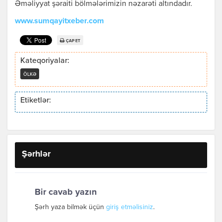
Əməliyyat şəraiti bölmələrimizin nəzarəti altındadır.
www.sumqayitxeber.com
ÇAP ET
Kateqoriyalar:
ÖLKƏ
Etiketlər:
Şərhlər
Bir cavab yazın
Şərh yaza bilmək üçün
giriş etməlisiniz
.