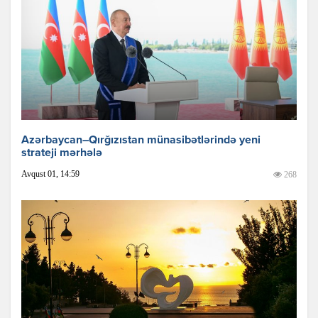
Azərbaycan–Qırğızıstan münasibətlərində yeni
strateji mərhələ
Avqust 01, 14:59
268