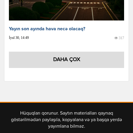
Yayın son ayında hava necə olacaq?
İyul 30, 14:49
317
DAHA ÇOX
Hüquqları qorunur. Saytın materialları qaynaq
göstərilmədən paylaşıla, kopyalana və ya başqa yerdə
yayımlana bilməz.