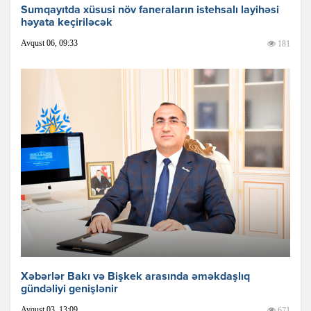
Sumqayıtda xüsusi növ faneraların istehsalı layihəsi
həyata keçiriləcək
Avqust 06, 09:33
181
Xəbərlər Bakı və Bişkek arasında əməkdaşlıq
gündəliyi genişlənir
Avqust 03, 13:09
671