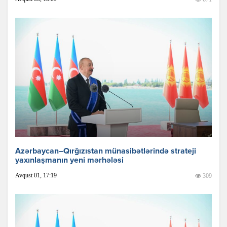
Azərbaycan–Qırğızıstan münasibətlərində strateji
yaxınlaşmanın yeni mərhələsi
Avqust 01, 17:19
309