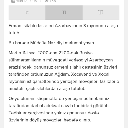
Mart 12, 10:16
•
758
Erməni silahlı dəstələri Azərbaycanın 3 rayonunu atəşə
tutub.
Bu barədə Müdafiə Nazirliyi məlumat yayıb.
Martın 11-i saat 17:00-dan 21:00-dək Rusiya
sülhməramlılarının müvəqqəti yerləşdiyi Azərbaycan
ərazisindəki qanunsuz erməni silahlı dəstəsinin üzvləri
tərəfindən ordumuzun Ağdam, Xocavənd və Xocalı
rayonları istiqamətlərində yerləşən mövqeləri fasilələrlə
müxtəlif çaplı silahlardan atəşə tutulub.
Qeyd olunan istiqamətlərdə yerləşən bölmələrimiz
tərəfindən dərhal adekvat cavab tədbirləri görülüb.
Tədbirlər çərçivəsində yalnız qanunsuz dəstə
üzvlərinin döyüş mövqeləri hədəfə alınıb.